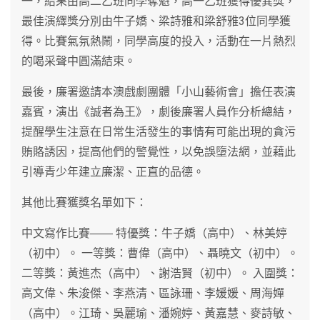
一，結果由高二乙班同學奪魁，高一乙班獲得優異獎，
最佳演繹獎分別由牛子嬌、梁詩雅和梁舒雅3位同學獲
得。比賽氣氛熱鬧，同學高度的投入，活動在一片熱烈
的喝采聲中圓滿結束。
最後，廉署邀請本澳戲劇團體「小山藝術會」擔任表演
嘉賓，演出《誠者為王》，劇後廉署人員作分析總結，
提醒學生注意在日常生活發生的事情有可能出現的貪污
賄賂誘因，提高他們的警覺性，以免誤墮法網，並藉此
引導青少年建立廉潔、正直的品德。
其他比賽獲獎名單如下：
中文寫作比賽―― 特優獎：牛子嬌（高中）、林美婷
（初中）。 一等獎：曹偉（高中）、聶曉文（初中）。
二等獎：黃進杰（高中）、謝浩賢（初中）。 入圍獎：
高文偉、朱浚傑、李燕清、區詠珊、李媛媛、周海嬋
（高中）。江琦、吳麗瑜、潘婉婷、黃嘉慧、麥詩敏、