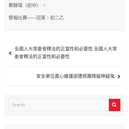
鄭靜琛（初中） 。
壁報比賽――冠軍：初二乙
文
全國人大常委會釋法的正當性和必要性 全國人大常
章
委會釋法的正當性和必要性
導
覽
安全單位盡心維護卻遭蔡團隊疑神疑鬼
S
e
a
r