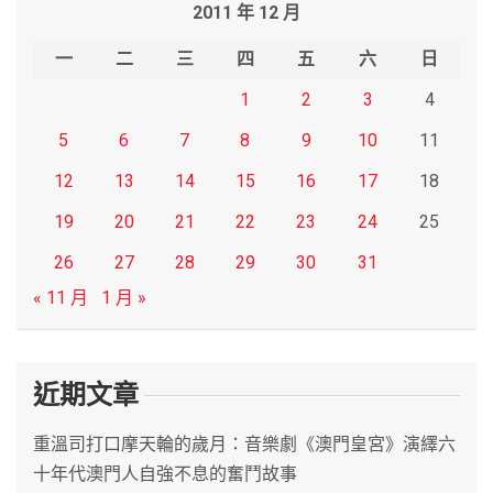
2011 年 12 月
c
h
一
二
三
四
五
六
日
1
2
3
4
5
6
7
8
9
10
11
12
13
14
15
16
17
18
19
20
21
22
23
24
25
26
27
28
29
30
31
« 11 月
1 月 »
近期文章
重溫司打口摩天輪的歲月：音樂劇《澳門皇宮》演繹六
十年代澳門人自強不息的奮鬥故事