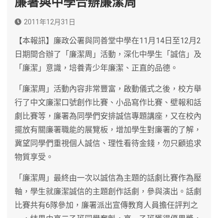
廉署與中學合辦廉潔周
2011年12月31日
【本報訊】廉政公署與同善堂中學在11月14日至12月2
日期間合辦了「廉潔周」活動，深化中學生「誠信」及
「廉潔」意識，培養青少年廉潔、正直的品德。
「廉潔周」活動內容非常豐富，啟動儀式之後，校方舉
行了中文廉潔口號創作比賽、小品寫作比賽、壁報和話
劇比賽等，廉署為同學們安排誠信專題講座，又在校內
擺放有關廉署職能的展覽板，增加學生對廉署的了解，
冀望同學們重視個人誠信、理性看待金錢，勿只顧追求
物質享受。
「廉潔周」最終由一次以誠信為主題的話劇比賽作為壓
軸，學生就廉潔誠信的主題創作話劇，參與演出。話劇
比賽共有6隊參加，廉署派出宣傳教育人員擔任評判之