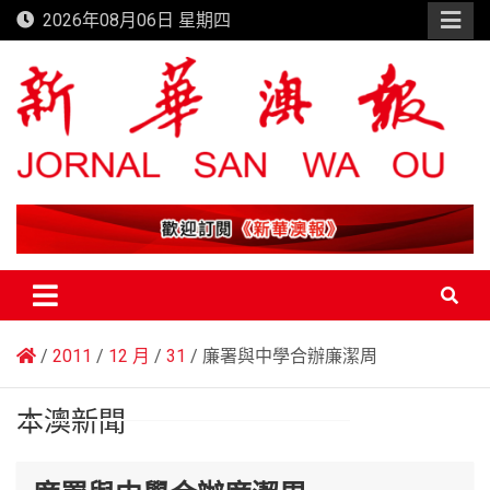
Skip
2026年08月06日 星期四
to
content
新華澳報
2011
12 月
31
廉署與中學合辦廉潔周
本澳新聞