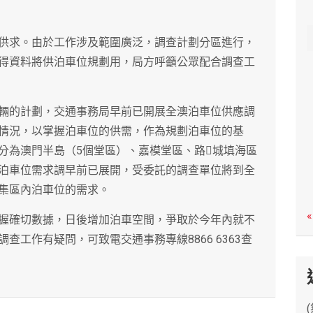
c
h
供求。由於工作涉及範圍廣泛，調查計劃分區進行，
得資料將供泊車位規劃用，局方呼籲公眾配合調查工
輛的計劃，交通事務局早前已開展全澳泊車位供應調
情況，以掌握泊車位的供需，作為規劃泊車位的基
分為澳門半島（5個堂區）、嘉模堂區、路城填海區
泊車位需求調早前已展開，受委託的調查單位將到全
集區內泊車位的需求。
«
握確切數據，日後增加泊車空間，爭取於今年內就不
工作有疑問，可致電交通事務專線8866 6363查