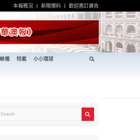
本報概況
新聞爆料
歡迎惠訂廣告
峽橋
特載
小小環球
S