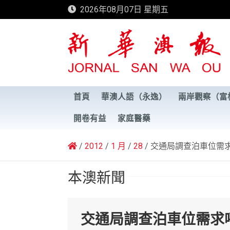
Skip
2026年08月07日 星期五
to
content
新華澳報
首頁
華澳人語（永逸）
兩岸觀察（富
開卷有益
家庭醫藥
2012
1 月
28
交通局調查泊車位需
本澳新聞
交通局調查泊車位需求