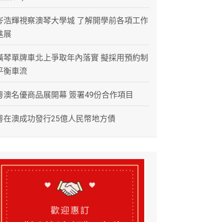
岑浩輝視察澳琴大學城 了解開學前各項工作
進展
橫琴單牌車北上爭取年內落實 擬採用預約制
平衡車流
粵澳名優商品展開幕 簽署49份合作項目
粵在澳成功發行25億人民幣地方債