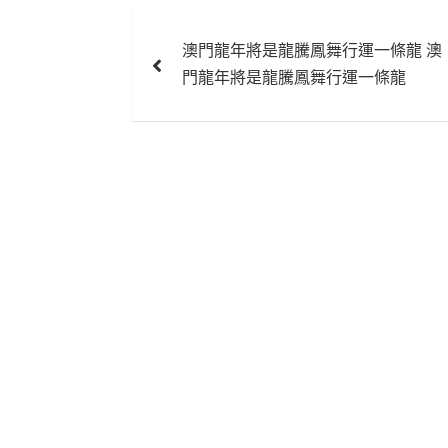
文
澳門龍年將是龍騰鳳舞行運一條龍 澳
章
門龍年將是龍騰鳳舞行運一條龍
導
覽