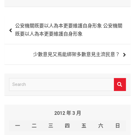
文
公安機關既要以人為本更要維護自身形象 公安機關
章
既要以人為本更要維護自身形象
導
覽
少數意見又焉能綁架多數意見主流民意？
S
e
a
r
2012 年 3 月
c
h
一
二
三
四
五
六
日