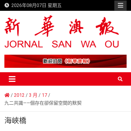
Skip
2026年08月07日 星期五
to
content
新華澳報
2012
3 月
17
九二共識——個存在卻保留空間的默契
海峽橋