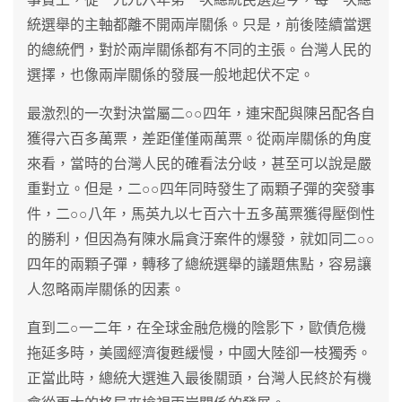
統選舉的主軸都離不開兩岸關係。只是，前後陸續當選
的總統們，對於兩岸關係都有不同的主張。台灣人民的
選擇，也像兩岸關係的發展一般地起伏不定。
最激烈的一次對決當屬二○○四年，連宋配與陳呂配各自
獲得六百多萬票，差距僅僅兩萬票。從兩岸關係的角度
來看，當時的台灣人民的確看法分岐，甚至可以說是嚴
重對立。但是，二○○四年同時發生了兩顆子彈的突發事
件，二○○八年，馬英九以七百六十五多萬票獲得壓倒性
的勝利，但因為有陳水扁貪汙案件的爆發，就如同二○○
四年的兩顆子彈，轉移了總統選舉的議題焦點，容易讓
人忽略兩岸關係的因素。
直到二○一二年，在全球金融危機的陰影下，歐債危機
拖延多時，美國經濟復甦緩慢，中國大陸卻一枝獨秀。
正當此時，總統大選進入最後關頭，台灣人民終於有機