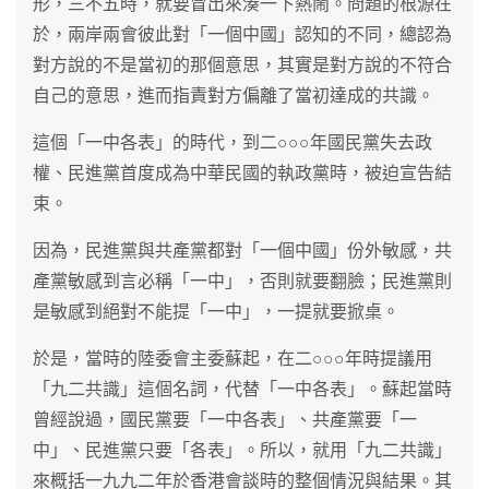
形，三不五時，就要冒出來湊一下熱鬧。問題的根源在
於，兩岸兩會彼此對「一個中國」認知的不同，總認為
對方說的不是當初的那個意思，其實是對方說的不符合
自己的意思，進而指責對方偏離了當初達成的共識。
這個「一中各表」的時代，到二○○○年國民黨失去政
權、民進黨首度成為中華民國的執政黨時，被迫宣告結
束。
因為，民進黨與共產黨都對「一個中國」份外敏感，共
產黨敏感到言必稱「一中」，否則就要翻臉；民進黨則
是敏感到絕對不能提「一中」，一提就要掀桌。
於是，當時的陸委會主委蘇起，在二○○○年時提議用
「九二共識」這個名詞，代替「一中各表」。蘇起當時
曾經說過，國民黨要「一中各表」、共產黨要「一
中」、民進黨只要「各表」。所以，就用「九二共識」
來概括一九九二年於香港會談時的整個情況與結果。其