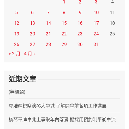
1
2
3
4
5
6
7
8
9
10
11
12
13
14
15
16
17
18
19
20
21
22
23
24
25
26
27
28
29
30
31
« 2 月
4 月 »
近期文章
(無標題)
岑浩輝視察澳琴大學城 了解開學前各項工作進展
橫琴單牌車北上爭取年內落實 擬採用預約制平衡車流