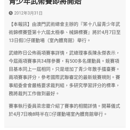
青少年武術賽即將開始
2012年3月31日
【本報訊】由澳門武術總會主辦的『笫十八屇青少年武
術錦標賽暨第十六屆太極拳、械錦標賽』將於4月7日至
13日假仔運動場（室內體育館）舉行。
武總昨日公佈兩項賽事詳情，武總理事長陳永傑表示，
今屆兩項賽事共34隊參賽，有500多名運動員。競賽項
目基本同上一屆相同，只是增加了青少年散手擂臺賽。
兩項賽事評分，參考國際武聯審定的最新競賽規則。賽
事組委會會嚴格要求裁判組，多研究學習評分的標準，
務將裁判工作做到最好。
賽事執行委員梁忠靈介紹了賽事的相關詳情。開幕儀式
於4月7日晚8時半在仔運動場室內體育館舉行。