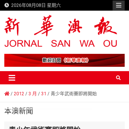
Skip
2026年08月08日 星期六
to
content
新華澳報
2012
3 月
31
青少年武術賽即將開始
本澳新聞