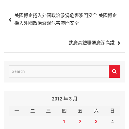
文
美國博企捲入外國政治漩渦危害澳門安全 美國博企
章
捲入外國政治漩渦危害澳門安全
導
覽
武廣高鐵聯通廣深高鐵
S
e
a
r
2012 年 3 月
c
h
一
二
三
四
五
六
日
1
2
3
4