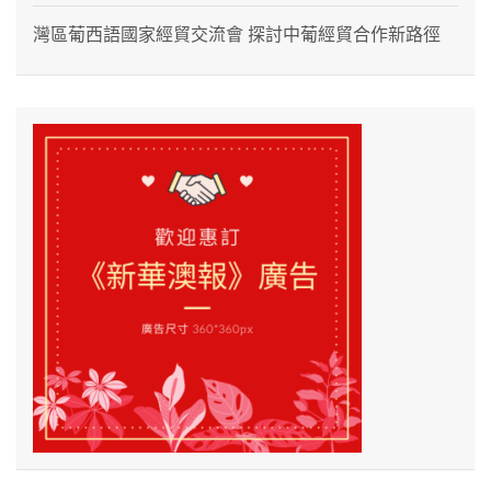
灣區葡西語國家經貿交流會 探討中葡經貿合作新路徑