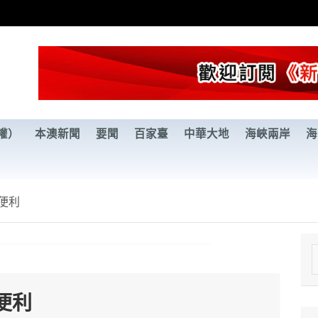
權）
本澳新聞
要聞
百家臺
中華大地
海峽兩岸
海
便利
e
a
便利
r