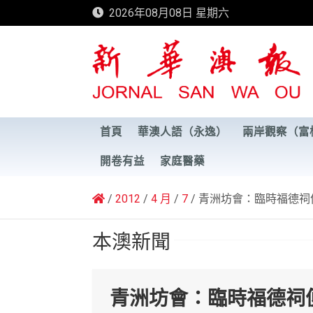
Skip
2026年08月08日 星期六
to
content
新華澳報
首頁
華澳人語（永逸）
兩岸觀察（富
開卷有益
家庭醫藥
2012
4 月
7
青洲坊會：臨時福德祠
本澳新聞
青洲坊會：臨時福德祠