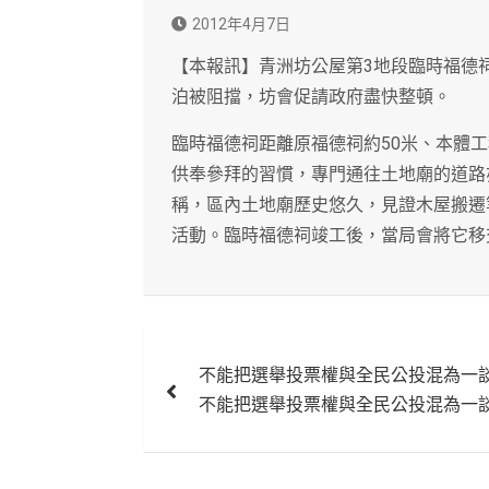
2012年4月7日
【本報訊】青洲坊公屋第3地段臨時福德
泊被阻擋，坊會促請政府盡快整頓。
臨時福德祠距離原福德祠約50米、本體
供奉參拜的習慣，專門通往土地廟的道路
稱，區內土地廟歷史悠久，見證木屋搬遷
活動。臨時福德祠竣工後，當局會將它移
文
不能把選舉投票權與全民公投混為一
章
不能把選舉投票權與全民公投混為一
導
覽