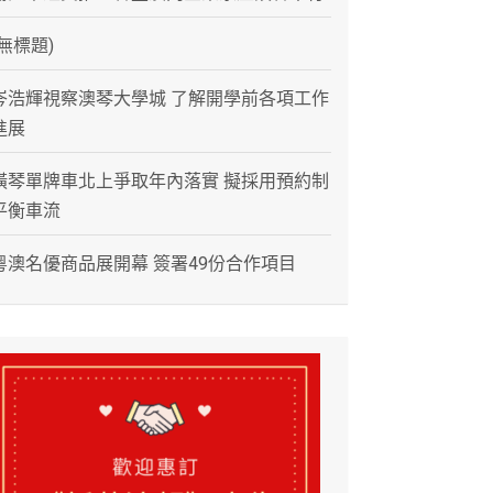
(無標題)
岑浩輝視察澳琴大學城 了解開學前各項工作
進展
橫琴單牌車北上爭取年內落實 擬採用預約制
平衡車流
粵澳名優商品展開幕 簽署49份合作項目