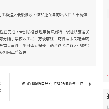
c
h
祠工程進入最後階段，位於蓮花巷的出入口因車輛違
工程已完成，青洲坊會副理事長陳鳳稱，現址順應居民
亦分隔了學校及工地、方便前往。坊會理事長楊達威
等重大事件，平日香火鼎盛，過時過節均有大型慶祝
交相關單位管理。
«
談
獨派狙擊蘇貞昌的動機與謝游蔡不同
談