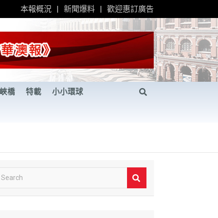
本報概況
新聞爆料
歡迎惠訂廣告
峽橋
特載
小小環球
S