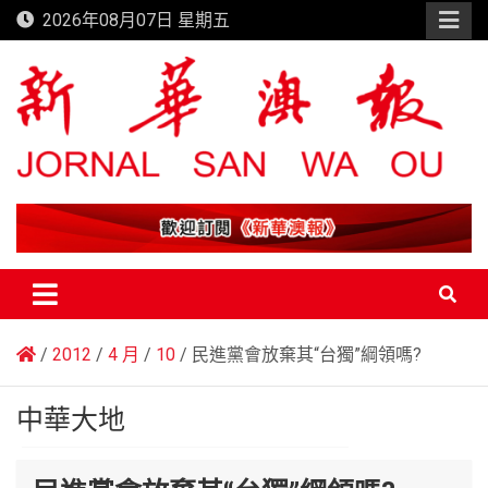
Skip
2026年08月07日 星期五
to
content
新華澳報
2012
4 月
10
民進黨會放棄其“台獨”綱領嗎?
中華大地