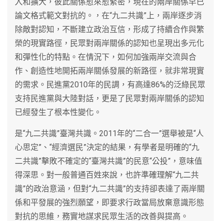
入和擴大，彼此關係愈來愈緊密，現在的兩岸關係早已
論文格式範文對抗的。，在“九二共識”上，兩岸逐步消
除敵對認知，不斷建立政治互信，形成了持續合作與繁
榮的現實路徑，民眾對兩岸關係的認知也呈現出多元化
和彈性化的特點。在情況下，如何加強兩岸交流與合
作、創造性地開拓兩岸關係發展的新路徑，就非常現實
的需求。民進黨2010年的民調，有高達86%的泛綠民眾
支持民進黨與大陸對話，更是了民眾對兩岸關係的認知
已經發生了根本性變化。
是“九二共識”臺灣共識。2011年的“二合一”選舉被是“人
心思定”、“經濟選民”決定的結果，有學者是明確的“九
二共識”擊敗不確定的“臺灣共識”的民意“公投”，意味值
得深思。對一般普通百姓來說，也許準確理解“九二共
識”的政治意涵，但對“九二共識”的支持卻表達了兩岸關
係和平發展的強烈願望，即要求行政當局放棄意識形態
對抗的思維，務實地謀求民眾生活的改善與提高。