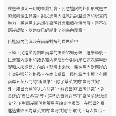
在選舉決定一切的臺灣社會，民意嬗變的外化形式選票
的流向發生轉變，對民進黨大陸政策調整最為和現實的
壓力，民進黨未來想在臺灣社會繼續存活發展，得不在
兩岸調整，以適應已經變化了的島內民意。
民進黨內仍沉浸在兩岸對抗的舊思維中
不過，民進黨內關於兩岸的調整認知分歧。選舉過後，
民進黨內派系和諸多黨內高層紛紛對兩岸在這次選舉影
響和未來調整方向的。整體上來說，民進黨內對兩岸的
上突破選前的格局。在本次選舉，民進黨內出現了有關
兩岸五花八門的“新思維”，除了蔡英文的“臺灣共識”
外，如呂秀蓮的“九六共識”，蘇貞昌的“臺灣共識”，謝
長廷的“憲法各表”等。這些的實質在堅守“臺灣前途決議
文”的下對兩岸關係對策畢業論文性調整，在選舉的推
進這些逐漸為蔡英文的“臺灣共識”所取代，有人提起。