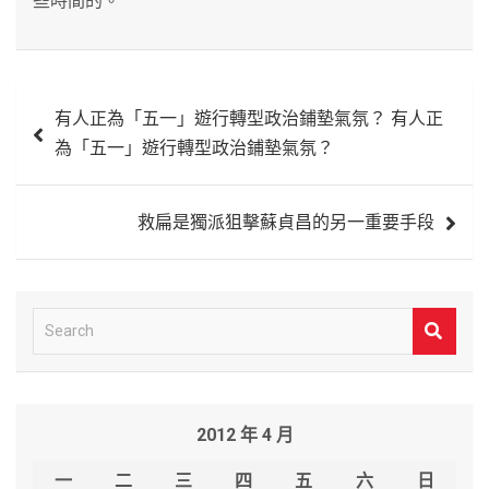
些時間的。
文
有人正為「五一」遊行轉型政治鋪墊氣氛？ 有人正
章
為「五一」遊行轉型政治鋪墊氣氛？
導
覽
救扁是獨派狙擊蘇貞昌的另一重要手段
S
e
a
r
2012 年 4 月
c
h
一
二
三
四
五
六
日