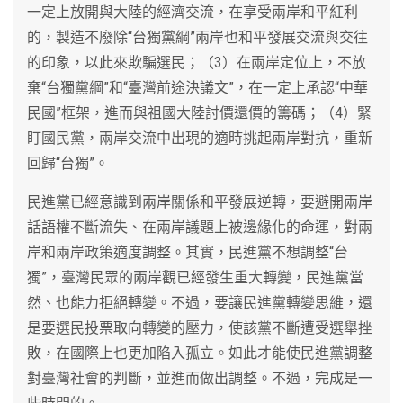
一定上放開與大陸的經濟交流，在享受兩岸和平紅利
的，製造不廢除“台獨黨綱”兩岸也和平發展交流與交往
的印象，以此來欺騙選民；（3）在兩岸定位上，不放
棄“台獨黨綱”和“臺灣前途決議文”，在一定上承認“中華
民國”框架，進而與祖國大陸討價還價的籌碼；（4）緊
盯國民黨，兩岸交流中出現的適時挑起兩岸對抗，重新
回歸“台獨”。
民進黨已經意識到兩岸關係和平發展逆轉，要避開兩岸
話語權不斷流失、在兩岸議題上被邊緣化的命運，對兩
岸和兩岸政策適度調整。其實，民進黨不想調整“台
獨”，臺灣民眾的兩岸觀已經發生重大轉變，民進黨當
然、也能力拒絕轉變。不過，要讓民進黨轉變思維，還
是要選民投票取向轉變的壓力，使該黨不斷遭受選舉挫
敗，在國際上也更加陷入孤立。如此才能使民進黨調整
對臺灣社會的判斷，並進而做出調整。不過，完成是一