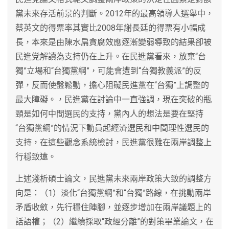
黨未來存活前景的判斷。2012年的最高領導人選舉中，
蔡英文的得票率其實比2008年謝長廷的得票有小幅成
長，本來是由陳水扁貪腐效應逐漸變弱導致的結果卻被
民進党解讀為支持仍在上升。在民進黨看來，放棄“台
獨”立場和“台獨黨綱”，可能會遭到“台獨教義派”的反
彈，反而使盤鬆動，擔心阻礙民進黨在“台獨”上調整的
最大障礙。，民進黨在討論中一直強調，現在突破的瓶
頸是如何中間選民的支持，黨內人的想法是要在堅持
“台獨黨綱”的情況下動員起經濟選民和中間理性選民的
支持，在這些觀念系統檢討，民進黨很難在兩岸調整上
行穩致遠。
上述淺析碩士論文，民進黨未來兩岸政策大致的調整方
向是：（1）淡化“台獨黨綱”和“台獨”路線，在挑動兩岸
矛盾收斂，先行穩住陣腳，並逐步增加在兩岸議題上的
話語權；（2）繼續採取“政經分離”的對策畢業論文，在