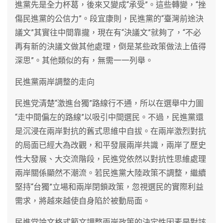
進黨先是全力杯葛，後來又變成“承受”。這些轉變，“挫
傷民進黨的公信力”。段宜康則，民進黨的“臺灣前途決
議文”其實往中間靠攏，現在有“決議文”就夠了，“不必
再有新的決議文做其他處理，倒是某些政策做法上值得
深思”。其他類似的有，無需一一列舉。
民進黨兩岸調整的走向
民進党清楚“激進台獨”路線行不通，所以在選舉中力圖
“走中間偏左的路線”以吸引中間選民。不過，民進黨還
是沉浸在兩岸對抗的舊式思維中自拔。在兩岸激烈對抗
的局面已經大為改觀，和平發展兩岸共識，兩岸了歷史
性大發展、大交流階段，民進党依然以對抗性思維處理
兩岸關係顯然不潮流。若民進黨大陸政策不調整，繼續
堅持“台獨”立場和兩岸閉鎖政策，忽視選民的實際利益
需求，將越來越使自身陷於被動局面。
民進党論文格式範文調整兩岸政策的決定性因素是對該