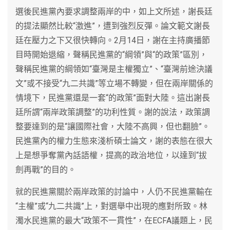
選後民進黨內要求調整兩岸的中，如上文所述，謝長廷
的提法顯然比較“激進”，遭到強烈反彈。論文範文謝長
廷在壓力之下又很快轉向。2月14日，謝在主持廣播節
目時開始退縮，聲稱民進黨的“綱領”與“的政策”區別，
聲稱民進黨的綱領如“臺灣是主權獨立”、“臺灣前途決議
文”或不接受“九二共識”等立場不轉變，但在兩岸關係的
情境下，民進黨還是一套“的政策”面對大陸。這出謝長
廷所謂“兩岸政策調整”的功利性質。謝的說法，政策調
整要達到的是“讓國際社會，大陸不高興，但也翻臉”。
民進黨內的權力生態來淺析碩士論文，謝的表態在很大
上是想爭奪黨內話語權，提高的政治地位，以達到“拔
劍再戰”的目的。
就的民進黨關於兩岸政策的討論中，人仍不民進黨輸在
“主權”或“九二共識”上，對選舉中出現的應對所致。林
濁水民進黨的最大“政策不一貫性”，在ECFA議題上，民