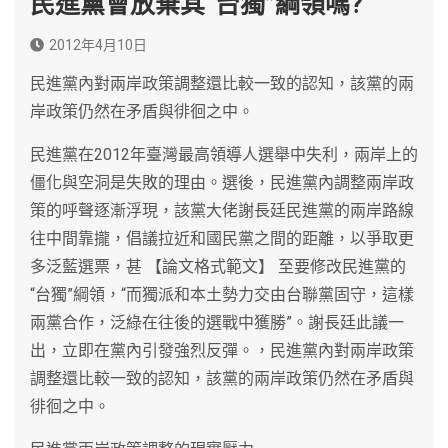
民進黨會放棄其“台獨”綱領嗎?
2012年4月10日
民進黨內對兩岸政策調整還比較一致的認知，該黨的兩
岸政策仍然在矛盾與徘徊之中。
民進黨在2012年臺灣最高領導人選舉中失利，兩岸上的
僵化與空洞是失敗的理由。選後，民進黨內調整兩岸政
策的呼聲逐漸浮現，該黨大佬謝長廷民進黨的兩岸路線
往中間靠攏，倡議拉近和國民黨之間的距離，以爭取更
多泛藍選票，甚 【論文格式範文】 至要修改民進黨的
“台獨”綱領，“而獨派和本土勢力交由台聯黨固守，這樣
兩黨合作，泛綠在往後的選戰中獲勝”。謝長廷此議一
出，立即在黨內引發強烈反彈。，民進黨內對兩岸政策
調整還比較一致的認知，該黨的兩岸政策仍然在矛盾與
徘徊之中。