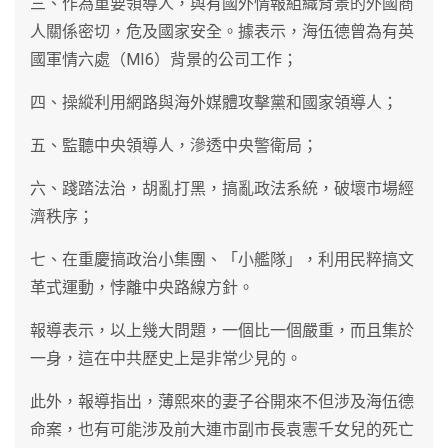
三、作為重要領導人，與有國外情報組織背景的外國商
人關係密切，危及國家安全。據表示，海伍德曾為有英
國軍情六處（MI6）背景的公司工作；
四、操縱利用網路與海外媒體攻擊黨和國家領導人；
五、監聽中央領導人，滲透中央警衛局；
六、踐踏法治，胡亂打黑，搞亂政法系統，破壞市場經
濟秩序；
七、在重慶搞政治小集團、「小艦隊」，利用民粹搞文
革式運動，悖離中央路線方針。
報導表示，以上幾大問題，一個比一個嚴重，而且集於
一身，這在中共歷史上是非常少見的。
此外，報導指出，薄熙來的妻子谷開來不但涉及海伍德
命案，也有可能涉及前大連市副市長袁憲千女兒的死亡