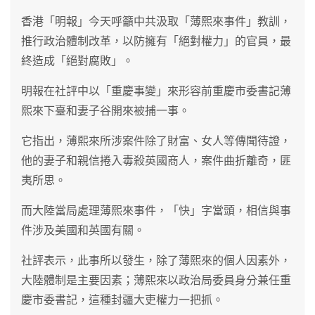
香港「明報」今天呼籲中共汲取「薄熙來事件」教訓，
推行政治體制改革，以防擁有「絕對權力」的官員，最
終造成「絕對腐敗」。
明報在社評中以「重慶事變」來形容前重慶市委書記薄
熙來下臺和妻子谷開來被捕一事。
它指出，薄熙來所涉案件除了財富、女人等傳聞待證，
他的妻子和親信捲入毒殺英國商人，案件曲折離奇，匪
夷所思。
而大陸當局處理薄熙來事件，「快」字當頭，相信與事
件涉及美國和英國有關。
社評表示，此事所以發生，除了薄熙來的個人因素外，
大陸體制是主要因素；薄熙來以政治局委員身分兼任重
慶市委書記，這種封疆大吏權力一把抓。