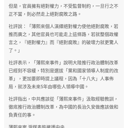
但是，官員擁有絕對權力，不受監督制約，一旦行之不
正不當，則必然走上絕對腐敗之路。
社評說：「薄熙來個人演繹絕對權力使他絕對腐敗，若
推而廣之，其他官員也可能走上這條路，若就整個政權
言之，『絕對權力』而『絕對腐敗』的破壞力就更驚人
了。」
社評表示，「薄熙來事件」說明大陸推行政治體制改革
已經刻不容緩，特別是選拔「黨和國家領導人制度的改
革」，更加要即時提上議程，因為「十八大」人事佈
局，就涉及未來5年由哪些人領導中國。
社評指出，中共應該從「薄熙來事件」汲取經驗教訓，
徹底推行政治體制改革，為中國的長治久安做應該做和
負責任的事。
薄熙來案 滬媒表態擁護中央