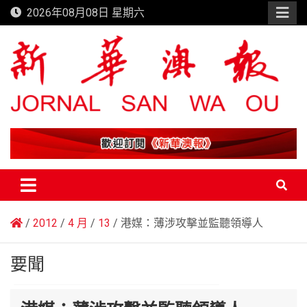
Skip
2026年08月08日 星期六
to
content
新華澳報
2012
4 月
13
港媒：薄涉攻擊並監聽領導人
要聞