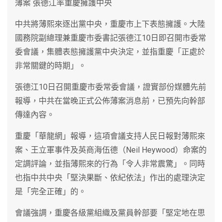
薄案 張德江率重慶擁護中央
中共將薄熙來逐出黨中央，重慶市上下表態擁護。大陸
國務院副總理兼重慶市委書記張德江10日即召開市委常
委會議，集體表態擁護黨中央決定，並指重慶「正處於
非常關鍵的時期」。
張德江10日召開重慶市委常委會議，證實部份媒體先前
報導，中共在當晚正式公佈薄案消息前，已預先向幹部
傳達內容。
重慶「華龍網」報導，這項會議支持人民日報對薄熙來
案、王立軍事件及英商海伍德（Neil Heywood）命案的
定調評論，並指薄熙來的行為「令人非常震驚」。同時
也指中共中央「堅決果斷、依紀依法」作出的處理決定
是「完全正確」的。
會議強調，重慶各級黨組織及黨員幹部要「堅定地在思