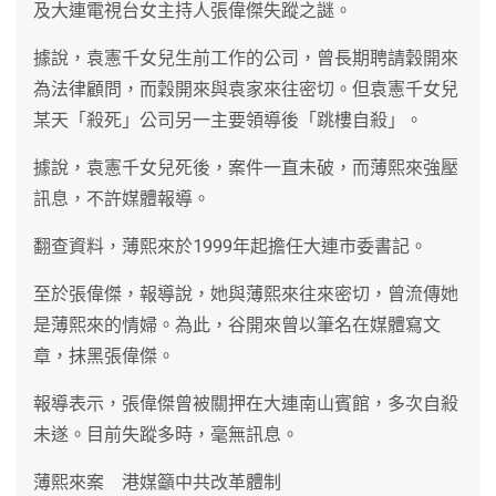
及大連電視台女主持人張偉傑失蹤之謎。
據說，袁憲千女兒生前工作的公司，曾長期聘請穀開來
為法律顧問，而穀開來與袁家來往密切。但袁憲千女兒
某天「殺死」公司另一主要領導後「跳樓自殺」。
據說，袁憲千女兒死後，案件一直未破，而薄熙來強壓
訊息，不許媒體報導。
翻查資料，薄熙來於1999年起擔任大連市委書記。
至於張偉傑，報導說，她與薄熙來往來密切，曾流傳她
是薄熙來的情婦。為此，谷開來曾以筆名在媒體寫文
章，抹黑張偉傑。
報導表示，張偉傑曾被關押在大連南山賓館，多次自殺
未遂。目前失蹤多時，毫無訊息。
薄熙來案 港媒籲中共改革體制