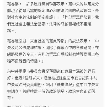
報導稱，「許多區縣黨員幹部表示，黨中央的決定充分
體現了從嚴治黨的堅定決心和依法治國的執政理念，是
對社會主義法制的堅定維護」、「幹部群眾們談到，我
們是社會主義法治國家，法律的尊嚴和權威不容踐
踏。」
報導還引述「來自社區的黨員幹部」的說法表示，「中
央及時公佈處理結果，消除了群眾心中的各種疑問，在
網路發達的今天，有利於群眾自覺抵制微博等媒體上各
種不良雜音的傳播。」
前中共重慶市委員會書記薄熙來仕途原本深被外界看
好，但近1個月以來，陸續被拔除重慶市委書記與中共
中央政治局委員職務，並因「嚴重違紀」遭中共中央立
案調查。曾經喧囂一時的政治明星，政治生命正式落
幕。