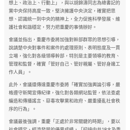
想上、政治上、行動上」，與以胡錦濤同志為總書記的
黨中央保持高度一致，堅決擁護中央決定，確實把思
想、認識統一到中央的精神上，全力促進科學發展、維
護社會和諧穩定，努力把重慶的事情辦好。
會議並指出，重慶市委將加強對幹部群眾的思想引導，
說請楚中央對事件和案件的處理原則、表明態度及一貫
立場，強化對各級領導幹部，特別是主要領導的教育、
管理和監督，確實「管好自己、管好親屬、管好身邊工
作人員」。
此外，會議還傳達重慶市委將「確實加強輿論引導，嚴
格遵守新聞宣傳紀律，強化對各類網站監管，依法查處
編造和傳播謠言、惡毒攻擊黨和政府、嚴重擾亂社會秩
序的行為」。
會議最後強調，重慶「正處於非常關鍵的時期」，要以
社會穩定、經濟發展的優異成績，「迎接中共18大及重