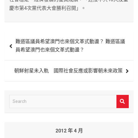
慶市第4次黨代表大會勝利召開」。
文
難道區議員希望澳門也來個文革式動盪？ 難道區議
章
員希望澳門也來個文革式動盪？
導
覽
朝鮮射星未入軌 國際社會反應或影響朝未來政策
S
e
a
r
2012 年 4 月
c