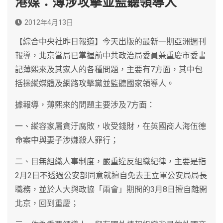
港媒：薄涉攻擊並監聽領導人
2012年4月13日
【綜合中央社昨日報道】今天出版的最新一期亞洲週刊
報導，北京當局已掌握前中共政治局委員兼重慶市委書
記薄熙來及其家人的各種問題，主要有7方面，其中包
括操縱媒體及網路攻擊黨並監聽國家領導人。
據報導，薄熙來的問題主要涉及7方面：
一、縱容家屬貪汙腐敗，收受錢財，在英國商人海伍德
命案中與妻子涉嫌殺人罪行；
二、目無組織人事制度，嚴重違反組織紀律，主要是指
2月2日不透過公安部同意就擅自免去王立軍公安局局長
職務，並於人大與政協「兩會」期間的3月8日擅自離開
北京，回到重慶；