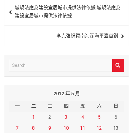
文
城規法應為建設宜居城市提供法律依據 城規法應為
章
建設宜居城市提供法律依據
導
覽
李克強祝賀南海深海平臺首鑽
S
e
a
r
2012 年 5 月
c
h
一
二
三
四
五
六
日
1
2
3
4
5
6
7
8
9
10
11
12
13