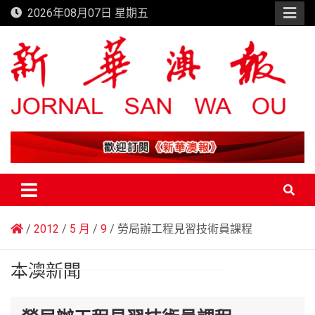
Skip
2026年08月07日 星期五
to
content
新華澳報
2012
5 月
9
勞局辦工程見習技術員課程
本澳新聞