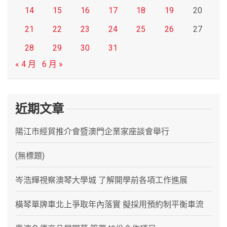
14
15
16
17
18
19
20
21
22
23
24
25
26
27
28
29
30
31
« 4 月
6 月 »
近期文章
陽江市經貿推介會暨澳門企業家座談會舉行
(無標題)
岑浩輝視察澳琴大學城 了解開學前各項工作進展
橫琴單牌車北上爭取年內落實 擬採用預約制平衡車流