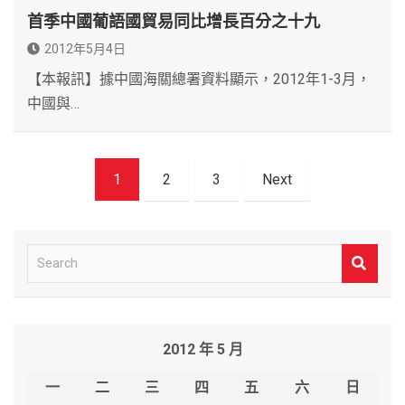
首季中國葡語國貿易同比增長百分之十九
2012年5月4日
【本報訊】據中國海關總署資料顯示，2012年1-3月，
中國與…
文
1
2
3
Next
章
導
覽
S
e
a
r
2012 年 5 月
c
h
一
二
三
四
五
六
日