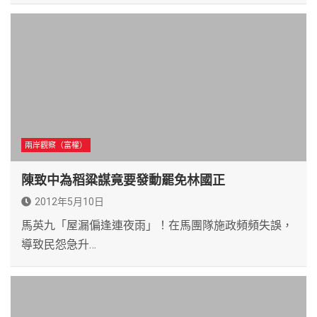
兩岸觀察（富權）
陳致中為稻粱謀竟要發動罷免林國正
2012年5月10日
馬英九「屋漏偏逢連夜雨」！在馬團隊施政頻頻失誤，
導致民怨急升…