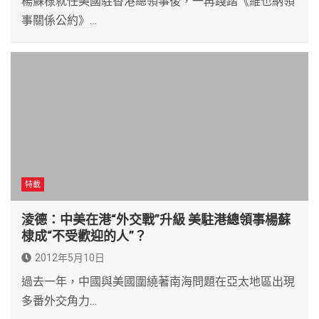
楊蘇棣就任美國駐香港總領事後，一再踐踏《維也納領
事關係公約》…
特載
淩德：中美在港“外交戰”升級 美駐港總領事楊蘇
棣成“不受歡迎的人”？
2012年5月10日
過去一年，中國與美國圍繞著南海問題在亞太地區出現
多番外交角力…