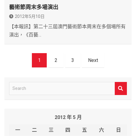
藝術節周末多場演出
2012年5月10日
【本報訊】第二十三屆澳門藝術節本周末在多個場所有
演出，《百藝…
文
1
2
3
Next
章
導
覽
S
e
a
r
2012 年 5 月
c
h
一
二
三
四
五
六
日