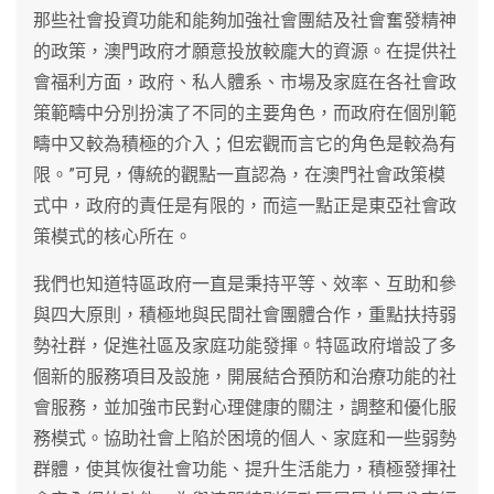
那些社會投資功能和能夠加強社會團結及社會奮發精神
的政策，澳門政府才願意投放較龐大的資源。在提供社
會福利方面，政府、私人體系、市場及家庭在各社會政
策範疇中分別扮演了不同的主要角色，而政府在個別範
疇中又較為積極的介入；但宏觀而言它的角色是較為有
限。”可見，傳統的觀點一直認為，在澳門社會政策模
式中，政府的責任是有限的，而這一點正是東亞社會政
策模式的核心所在。
我們也知道特區政府一直是秉持平等、效率、互助和參
與四大原則，積極地與民間社會團體合作，重點扶持弱
勢社群，促進社區及家庭功能發揮。特區政府增設了多
個新的服務項目及設施，開展結合預防和治療功能的社
會服務，並加強市民對心理健康的關注，調整和優化服
務模式。協助社會上陷於困境的個人、家庭和一些弱勢
群體，使其恢復社會功能、提升生活能力，積極發揮社