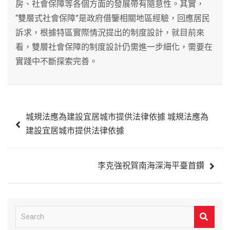
房、社會保障等各個方面的發展帶有隨意性。其實，
“雙層式社會保障”是政府借鑒相關地區經驗，回應居民
訴求，根據特區實際情況提出的制度設計，就目前來
看，雙層社會保障的制度設計仍需進一步細化，需要在
實踐中不斷探索完善。
文
城規法應為建設宜居城市提供法律依據 城規法應為
章
建設宜居城市提供法律依據
導
覽
李克強祝賀南海深海平臺首鑽
S
e