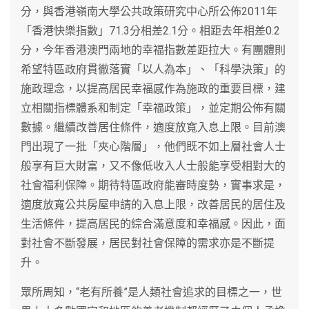
分，與香港嶺南大學公共政策研究中心所公佈2011年
「香港快樂指數」71.3分相差2.1分。相距去年相差0.2
分，今年香港澳門兩地的幸福指數差距拉大。有團體則
希望特區政府貫徹落實「以人為本」、「科學決策」的
施政理念，以提高居民幸福感作為施政的重要目標，建
立相關指標體系和制定「幸福政策」，並定期公佈有關
數據。繼續改善居住條件，適度放寬入息上限。目前澳
門出現了一批「夾心階層」，他們既不如上層社會人士
般享有巨大財富，又不像低收入人士般能享受相對大的
社會福利保障。期待特區政府能審時度勢，實事求是，
適度放寬公共房屋申請的入息上限，改善居民的居住及
生活條件，提高居民的綜合滿意度和幸福感。因此，面
對社會不斷發展，居民對社會保障的需求亦是不斷提
升。
眾所周知，“老有所養”是人類社會追求的目標之一，世