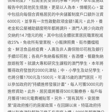
保障制度》，拉開全民受保的序幕。同時，本年度施政
報告中的其他民生措施，更是以人為本，情暖民心。當
中包括向每個合資格居民的中央儲蓄制度戶口額外注資
6000元，並享有一次性啟動款項金額1萬元。此外，養
老金和公屋補助額度明年都將調升。澳門人將少向政府
交納約14.7億元的稅，其中包括全體就業居民職業稅減
收25%，免收所有營業稅、小販牌照費、街市攤檔租
金、鮮活食品檢疫費、人壽及非人壽保險印花稅及銀行
手續印花稅；各商戶免納看板照稅，各酒樓、餐廳免納
旅遊稅等。就讀大專和研究生課程的澳門學生，本年將
獲得政府發放的2000元津貼；中、小學生及幼兒學生，
也將分獲1700元及1500元。年滿15歲的澳門居民，可
以參加政府的“持續進修發展計畫”，每人可獲5000元的
進修資助。此外，居民還將獲得500元醫療券，每戶每
月獲得180元電費補貼等。另外，“居有其所，安居樂
業”是政府推行的房屋政策。在回歸以來，特區政府持