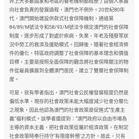
界上大多數國家和地區的養老機制都經歷了由個人承擔
向社會負責的發展過程，澳門也不例外。20世紀80年
代，澳門開始建設供款式社會保障機制，通過第
84/89/M號法令和58/93/M號法令規定澳門的社會保障
制度，逐步形成了對處於疾病、失業、年老及殘廢等狀
況中勞工的救濟及援助模式。回歸後，隨著社會經濟條
件的優化，特區政府調整了社會保障的基本理念和價值
目標，主要是按照全面保障的觀念將社會保障關注的物
件從雇員擴展到全體澳門居民，建立了雙層社會保障制
度。
可是，就有學者指出，澳門社會公民權發展程度仍然是
偏低水準，現存的社會政策未能大幅度減少社會分層化
之現象，因此他認為澳門的社會政策是促進式“生產主
義”福利模式。該學者還提到：“澳門政府以自由市場為
主導的資本主義，把社會政策從屬於經濟政策，在制定
社會政策時奉行持守‘有限度幹預’之方針。故此，只有