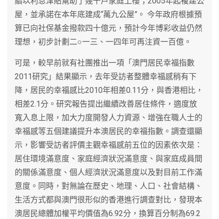
續以利息津貼幫助了幾千戶家庭上樓；2005年起複建公
屋，並承諾在本年底建成“萬九公屋”。 今年政府根據預
算已向社保基金撥款四十億元，預計今年博彩收益仍然
理想，初步計劃二○一三、一四年可再注資一百億。
可是，較早前就有社團推出一項「澳門居民幸福指數
2011研究」結果顯示，去年受訪者整體幸福感稍有下
降，居民的幸福感比2010年相差0.11分，與香港相比，
相差2.1分。研究報告提出繼續改善居住條件，適度放
寬入息上限，加大力度開發人力資源、增強在職人士的
幸福感等五個建議提升本澳居民的幸福指數。調查還顯
示，影響受訪者評價主觀幸福感前五位的因素依次是：
居住環境滿意度、家庭經濟狀況滿意度、與家庭成員間
的關係滿意度、個人經濟狀況滿意度以及對目前工作滿
意度。同時，對無論在歷史、地理、人口、社會結構、
生活方式都與澳門很形似的香港進行調查對比，發現本
澳居民總體加權平均價值為6.92分，換算百分制為69.2