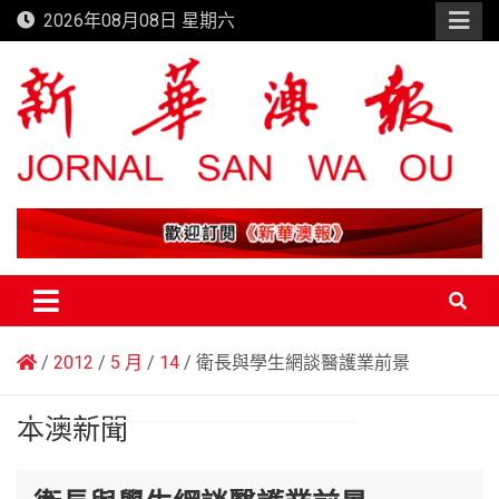
Skip
2026年08月08日 星期六
to
content
新華澳報
2012
5 月
14
衛長與學生網談醫護業前景
本澳新聞