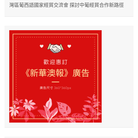
灣區葡西語國家經貿交流會 探討中葡經貿合作新路徑