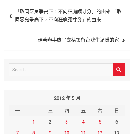
文
「敢同惡鬼爭高下，不向狂魔讓寸分」的由來 「敢
章
同惡鬼爭高下，不向狂魔讓寸分」的由來
導
覽
藉著辦事處平臺構築留台澳生溫暖的家
S
e
a
r
2012 年 5 月
c
h
一
二
三
四
五
六
日
1
2
3
4
5
6
7
8
9
10
11
12
13