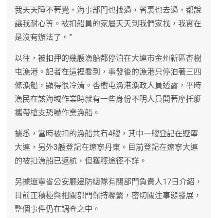
我天天睡不著覺，海事部門也找過，省裏也去過，都說
讓我耐心等。被扣船員的家屬天天到我們家找，我實在
是沒有辦法了。”
以往，被扣押的幾艘漁船都停泊在大連市金州新區杏樹
屯漁港。記者在這裡看到，事發後的漁港只停泊著三四
條漁船，顯得很冷清。杏樹屯漁港漁政人員透露，平時
漁民在該海域作業時就有一些身份不明人員開著摩托艇
攜帶槍支恐嚇作業漁船。
據悉，當時被扣的漁船共有4艘，其中一艘登記在遼寧
大連，另外3艘登記在遼寧丹東。目前登記在遼寧大連
的被扣漁船已返航，但獲釋途徑不詳。
另據遼寧省公安廳邊防總隊有關部門負責人17日介紹，
目前正積極與相關部門保持聯繫，密切關注事態發展，
整個事件仍在調查之中。