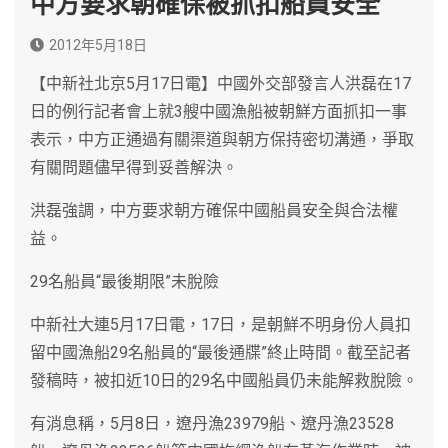
中方要求朝確保被抓扣船員安全
2012年5月18日
【中新社北京5月17日電】中國外交部發言人洪磊在17
日的例行記者會上就3艘中國漁船被朝鮮方面抓扣一事
表示，中方正通過有關渠道與朝方保持密切溝通，爭取
有關問題儘早得到妥善解決。
洪磊強調，中方要求朝方確保中國船員安全與合法權
益。
29名船員“最後期限”未脫險
中新社大連5月17日電，17日，是朝鮮不明身份人員扣
留中國漁船29名船員的“最後通牒”終止時間。截至記者
發稿時，被扣近10日的29名中國船員仍未能解救脫險。
有消息稱，5月8日，遼丹漁23979船、遼丹漁23528