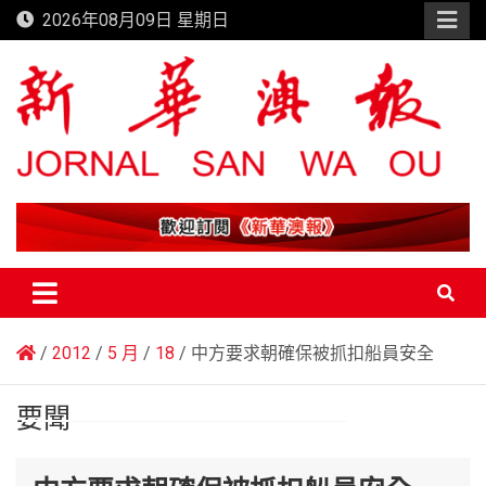
Skip
2026年08月09日 星期日
to
content
新華澳報
2012
5 月
18
中方要求朝確保被抓扣船員安全
要聞