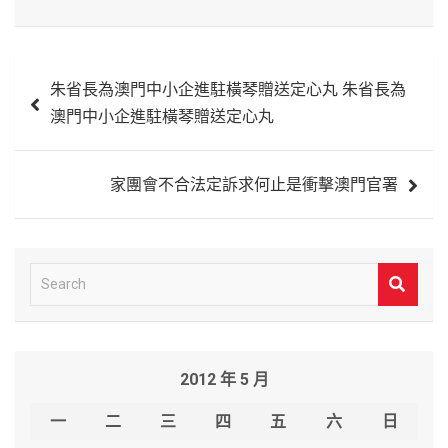
文
朱省長為澳門中小企進駐橫琴贈送定心丸 朱省長為
章
澳門中小企進駐橫琴贈送定心丸
導
覽
家團會不合法定訴求何止是衝擊澳門官署
S
e
a
r
2012 年 5 月
c
h
一
二
三
四
五
六
日