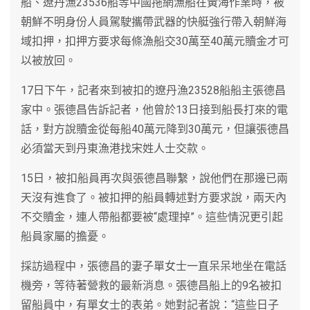
船、遼丹漁23536船等中國拖網漁船在黃海作業時，被
朝鮮不明身份人員駕駛攜帶武器的快艇強行帶入朝鮮海
域扣押，扣押方要求每條漁船交30萬至40萬元贖金才可
以被放回。
17日下午，記者來到被扣的遼丹漁23528船船主張德昌
家中。張德昌告訴記者，他曾於13日接到船長打來的電
話，對方說贖金從每船40萬元降到30萬元，但讓張德昌
必須當天到丹東漁港找宋姓人士交款。
15日，被扣船員再次與張德昌聯繫，說他們在那邊已兩
天沒有進食了。被扣押的船員轉述對方要求說，兩天內
不交贖金，連人帶船都要被“處理掉”。這些情況更引起
船員家屬的擔憂。
採訪過程中，張德昌的妻子單女士一直呆呆地坐在電話
機旁，等待著營救的最新消息。張德昌船上的9名被扣
留船員中，有單女士的表弟。她對記者說：“這些日子