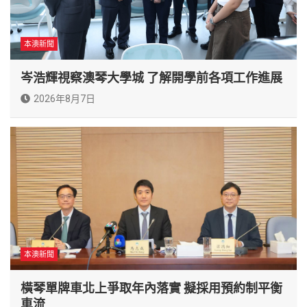
本澳新聞
岑浩輝視察澳琴大學城 了解開學前各項工作進展
2026年8月7日
本澳新聞
橫琴單牌車北上爭取年內落實 擬採用預約制平衡
車流