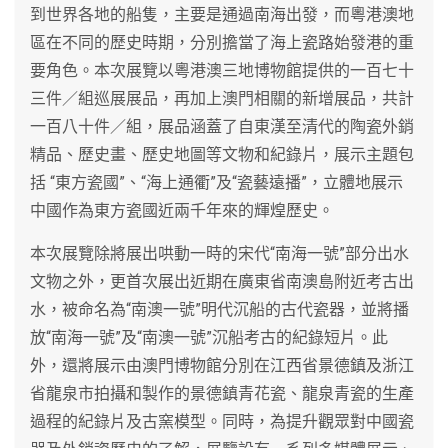
到世界各地的船隻，主要是通過南海出發，而粵港澳地
區在不同的歷史時期，分別擔當了海上瓷路始發港的重
要角色。本次展覽以粵港澳三地博物館提供的一百七十
三件／組巡展展品，再加上澳門相關的新增展品，共計
一百八十件／組，展品涵蓋了自東漢至清代的陶瓷外銷
精品、歷史畫、歷史地圖等文物和紀錄片，展示主題包
括 “東方瓷國”、“海上通衢”及“瓷藝遠播”，立體地展示
中國作為東方瓷國近兩千年來的輝煌歷史。
本次展覽除將展出哄動一時的宋代“南海一號”部分出水
文物之外，更首次展出近期在廣東省南澳島附近考古出
水，被命名為“南澳一號”明代沉船的古代瓷器，並將播
放“南海一號”及“南澳一號”沉船考古的紀錄短片。此
外，還將展示由澳門博物館分別在江西省景德鎮及浙江
省龍泉市拍攝和製作的景德鎮青花瓷、龍泉青瓷的生產
過程的紀錄片及古窯模型。同時，為提升觀眾對中國瓷