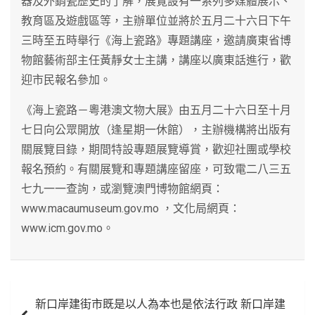
器及外銷瓷歷史的了解，展覽設有一系列多媒體展示、
教育區及遊戲區等，主辦單位並將於五月二十六日下午
三時至五時舉行《海上瓷路》專題講座，邀請廣東省博
物館藝術部主任黃靜女士主講，講座以廣東話進行，歡
迎市民報名參加。
《海上瓷路－粵港澳文物大展》由五月二十六日至十月
七日向公眾開放（逢星期一休館），主辦機構將出版有
關展覽目錄，期間特設專題展覽導賞，歡迎社團或學校
報名預約。有關展覽和專題講座留座，可致電二八三五
七九一一查詢，或瀏覽澳門博物館網頁：
www.macaumuseum.gov.mo ，文化局網頁：
www.icm.gov.mo。
文
新口岸建街市既是以人為本也是依法行政 新口岸建
章