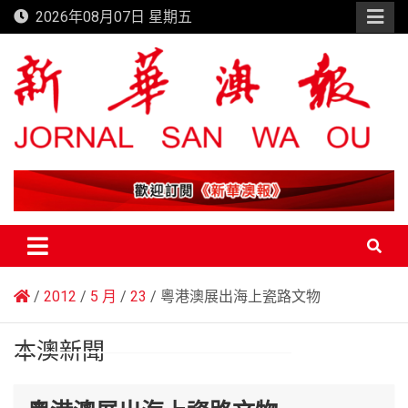
Skip
2026年08月07日 星期五
to
content
新華澳報
2012
5 月
23
粵港澳展出海上瓷路文物
本澳新聞