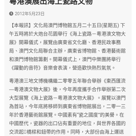
粵港澳展出海上瓷路文物
2012年5月23日
【本報訊】文化局澳門博物館五月二十五日(星期五) 下
午五時將於大炮台花園舉行《海上瓷路－粵港澳文物大
展》開幕儀式，展覽由廣東省文化廳、香港民政事務
局、澳門文化局聯合主辦，廣東省博物館、香港藝術館
和澳門博物館籌劃。開幕儀式上，澳門中樂團將舉行
《躍動的音符》音樂會表演，營造歡快熱烈氣氛。
粵港澳三地文博機構繼二零零五年聯合舉辦《東西匯流
―粵港澳文物大展》後，今年再度攜手合作舉辦第二次
大型展覽《海上瓷路－粵港澳文物大展》。展覽以澳門
為首站，今年底將移師到廣東省博物館展出，二零一三
年於香港藝術館展覽。中國素有“瓷之國度”的美譽。在
中國歷代，瓷器的出口佔有重要的地位，與世界各國的
交流起橋樑和鈕帶的作用。同時，大部份由海上運送