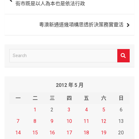
街市既是以人為本也是依法行政
導
覽
粵澳新通道幾項構思透折決策務實靈活
S
e
a
r
2012 年 5 月
c
h
一
二
三
四
五
六
日
1
2
3
4
5
6
7
8
9
10
11
12
13
14
15
16
17
18
19
20