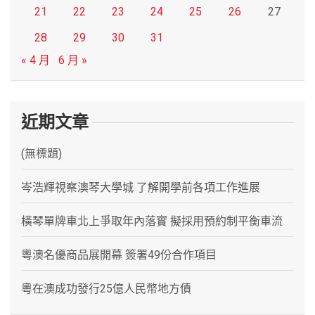
21
22
23
24
25
26
27
28
29
30
31
« 4 月
6 月 »
近期文章
(無標題)
岑浩輝視察澳琴大學城 了解開學前各項工作進展
橫琴單牌車北上爭取年內落實 擬採用預約制平衡車流
粵澳名優商品展開幕 簽署49份合作項目
粵在澳成功發行25億人民幣地方債