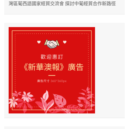
灣區葡西語國家經貿交流會 探討中葡經貿合作新路徑