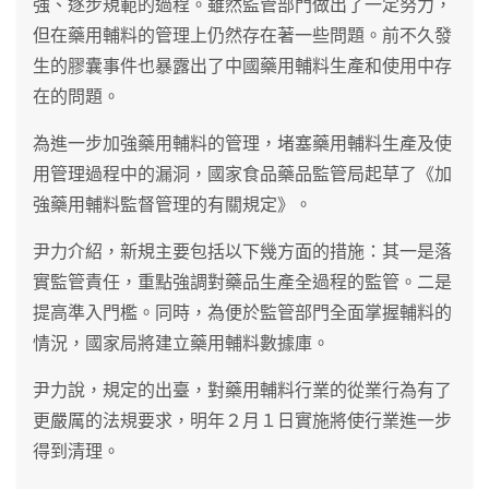
強、逐步規範的過程。雖然監管部門做出了一定努力，
但在藥用輔料的管理上仍然存在著一些問題。前不久發
生的膠囊事件也暴露出了中國藥用輔料生產和使用中存
在的問題。
為進一步加強藥用輔料的管理，堵塞藥用輔料生產及使
用管理過程中的漏洞，國家食品藥品監管局起草了《加
強藥用輔料監督管理的有關規定》。
尹力介紹，新規主要包括以下幾方面的措施：其一是落
實監管責任，重點強調對藥品生產全過程的監管。二是
提高準入門檻。同時，為便於監管部門全面掌握輔料的
情況，國家局將建立藥用輔料數據庫。
尹力說，規定的出臺，對藥用輔料行業的從業行為有了
更嚴厲的法規要求，明年２月１日實施將使行業進一步
得到清理。