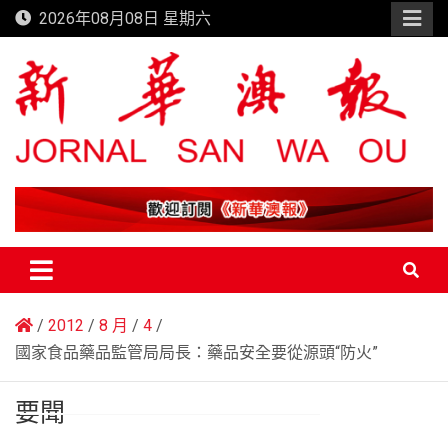
Skip
2026年08月08日 星期六
to
content
新華澳報
2012
8 月
4
國家食品藥品監管局局長：藥品安全要從源頭“防火”
要聞