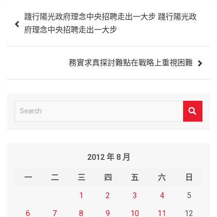
文
踐行陽光政府理念中央招聘走出一大步 踐行陽光政
章
府理念中央招聘走出一大步
導
覽
務實求真探討難點在戰略上重視困難
S
e
a
r
2012 年 8 月
c
h
一
二
三
四
五
六
日
1
2
3
4
5
6
7
8
9
10
11
12