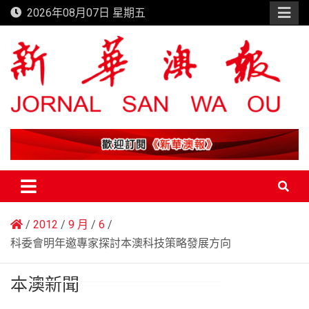
Skip
2026年08月07日 星期五
to
content
新華澳報
2012
9 月
6
科委會明年邀專家探討本澳科技策略發展方向
本澳新聞