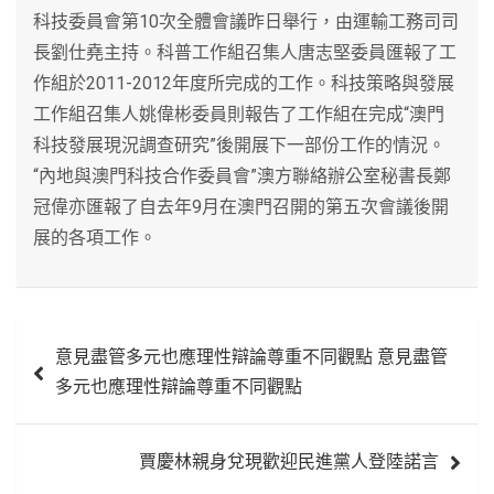
科技委員會第10次全體會議昨日舉行，由運輸工務司司
長劉仕堯主持。科普工作組召集人唐志堅委員匯報了工
作組於2011-2012年度所完成的工作。科技策略與發展
工作組召集人姚偉彬委員則報告了工作組在完成“澳門
科技發展現況調查研究”後開展下一部份工作的情況。
“內地與澳門科技合作委員會”澳方聯絡辦公室秘書長鄭
冠偉亦匯報了自去年9月在澳門召開的第五次會議後開
展的各項工作。
文
意見盡管多元也應理性辯論尊重不同觀點 意見盡管
章
多元也應理性辯論尊重不同觀點
導
覽
賈慶林親身兌現歡迎民進黨人登陸諾言