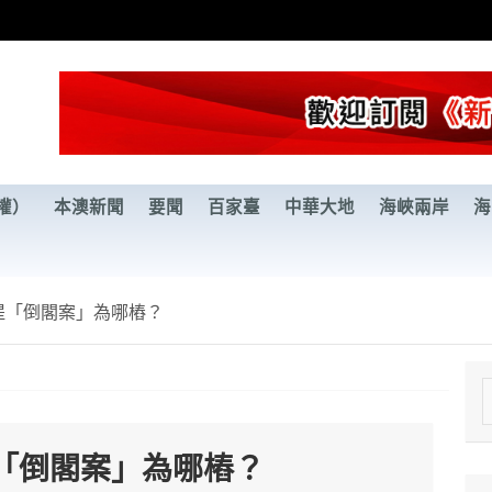
權）
本澳新聞
要聞
百家臺
中華大地
海峽兩岸
海
提「倒閣案」為哪樁？
e
a
「倒閣案」為哪樁？
r