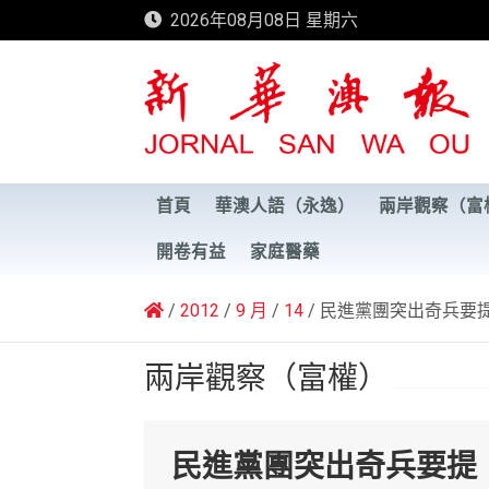
Skip
2026年08月08日 星期六
to
content
新華澳報
首頁
華澳人語（永逸）
兩岸觀察（富
開卷有益
家庭醫藥
2012
9 月
14
民進黨團突出奇兵要
兩岸觀察（富權）
民進黨團突出奇兵要提