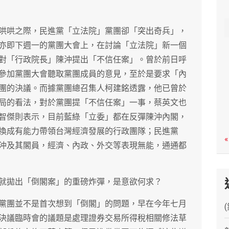
c
h
哄哄之際，民進黨「立法院」黨團卻「突出奇兵」，
亦即下週一的黨團大會上，在討論「立法院」新一個
對「行政院長」陳沖提出「不信任案」。曾於前日呼
參加黨團大會聽取黨團成員的意見，至於是要求「內
團的決議。而據黨團總召集人柯建銘透露，他已曾於
局的看法，對於黨團提「不信任案」一事，蔡英文也
智傑則表示，目前藍綠「立委」都在反彈陳沖內閣，
換成有能力帶領台灣經濟發展的行政團隊；民進黨
«
沖及其閣員，經濟、內政、外交等表現無能，通通都
就拋出「倒閣案」的重磅炸彈，是意欲何求？
黨團並不是首次想到「倒閣」的問題，早在今年七月
決議臨時會的議題是處理證券交易所得稅相關修法草