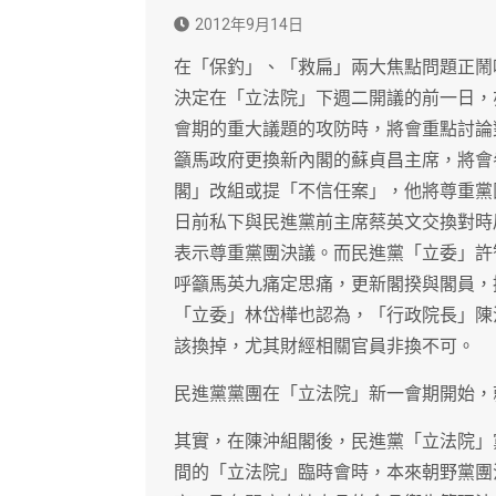
2012年9月14日
在「保釣」、「救扁」兩大焦點問題正鬧
決定在「立法院」下週二開議的前一日，
會期的重大議題的攻防時，將會重點討論
籲馬政府更換新內閣的蘇貞昌主席，將會
閣」改組或提「不信任案」，他將尊重黨
日前私下與民進黨前主席蔡英文交換對時
表示尊重黨團決議。而民進黨「立委」許
呼籲馬英九痛定思痛，更新閣揆與閣員，
「立委」林岱樺也認為，「行政院長」陳
該換掉，尤其財經相關官員非換不可。
民進黨黨團在「立法院」新一會期開始，
其實，在陳沖組閣後，民進黨「立法院」
間的「立法院」臨時會時，本來朝野黨團