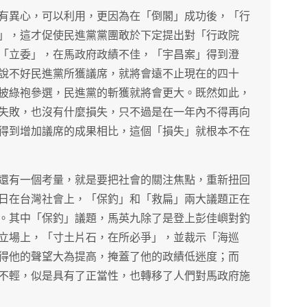
有異心，可以利用，更因為在「倒閣」成功後，「行
」，這才促使民進黨黨團敢於下定提出對「行政院
「立委」，在馬政府政績不佳，「宇昌案」得到澄
說不好民進黨所獲議席，就將會遠不止現在的四十
披綠袍參選，民進黨的斬獲就將會更大。既然如此，
失敗，也沒有什麼損失，只不過是在一年內不得再向
得到增加議席的成果相比，這個「損失」就根本不在
還有一個考量，就是要把社會的關注焦點，重新扭回
日在台灣社會上，「保釣」和「救扁」兩大議題正在
。其中「保釣」議題，馬英九除了是登上彭佳嶼對釣
立場上，「寸土片石，在所必爭」，並裁示「海巡
得他的聲望大為提高，掩蓋了他的政績低迷度；而
不輕，似是具有了正當性，也轉移了人們對馬政府施