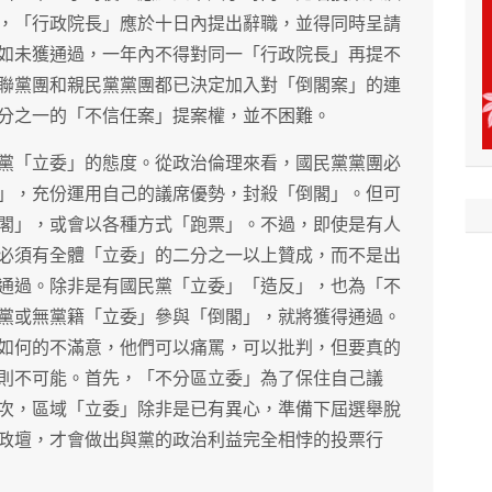
，「行政院長」應於十日內提出辭職，並得同時呈請
如未獲通過，一年內不得對同一「行政院長」再提不
聯黨團和親民黨黨團都已決定加入對「倒閣案」的連
分之一的「不信任案」提案權，並不困難。
黨「立委」的態度。從政治倫理來看，國民黨黨團必
」，充份運用自己的議席優勢，封殺「倒閣」。但可
閣」，或會以各種方式「跑票」。不過，即使是有人
必須有全體「立委」的二分之一以上贊成，而不是出
通過。除非是有國民黨「立委」「造反」，也為「不
黨或無黨籍「立委」參與「倒閣」，就將獲得通過。
如何的不滿意，他們可以痛罵，可以批判，但要真的
則不可能。首先，「不分區立委」為了保住自己議
次，區域「立委」除非是已有異心，準備下屆選舉脫
政壇，才會做出與黨的政治利益完全相悖的投票行