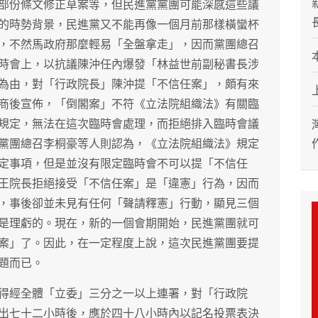
部份條文修正草案等，但民進黨黨團可能深感這些議
的時勢背景，民進黨又不能再像一個月前那樣橫蠻杯
，不然馬政府那麼輕易「全盤拿走」，因而黨團總召
時會上，以抗議陳沖任內爆發「林益世前副秘書長涉
為由，對「行政院長」陳沖提「不信任案」，頗有來
商後宣佈，「倒閣案」不符《立法院組織法》有關臨
規定，無法在這次臨時會處理，而拒絕排入臨時會議
黨團總召李桐豪等人則認為，《立法院組織法》規定
定事項，但是並沒有限定臨時會不可以提「不信任
王院長拒絕接受「不信任案」是「違憲」行為，因而
，事後卻並未見有任何「聲請釋憲」行動，顯見三個
是理虧的。現在，新的一個會期開始，民進黨團就可
案」了。因此，在一定程度上說，這次民進黨團要提
題而已。
得經全體「立委」三分之一以上連署，對「行政院
出七十二小時後，應於四十八小時內以記名投票表決