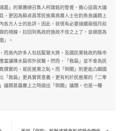
諸葛」的黨團總召集人柯建銘的警覺，擔心這兩大議
且，更因為蘇貞昌等民進黨高層人士在釣魚島議題上
內各方人士的批評。因此，就很有必要接續兩個月前
題的視線，拉回到馬政府施政不佳之上了，並順道為
圍」。
，而島內許多人包括藍營大將，及國民黨執政的縣市
應當讓陳水扁保外就醫。然而，「救扁」並不會為民
真價實的，是民進黨之恥。而「倒閣」則更能凸顯國
比「救扁」更具實質意義，更有利於民進黨的「二零
」議題甚囂塵上之時拋出「倒閣」議題，也是一種