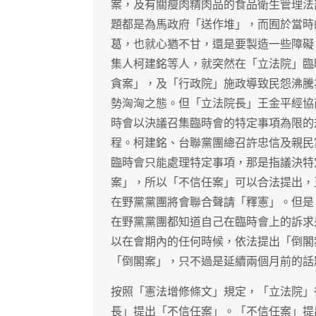
案，及有關瘦肉精肉品的食品衛生管理法
題都是為馬政府「送作堆」，而囿於當時
葛，也就心猶不甘，還是要製造一些障礙
集人柯建銘等人，就突然在「立法院」臨
貪案」，及「行政院」施政導致民怨沸騰
勢洶洶之態。但「立法院長」王金平經協
時會以決議召集臨時會的特定事項為限的
程。柯建銘、台聯黨團總召許忠信及親民
臨時會只能處理特定事項，那是指議決特
案」，所以「不信任案」可以合法提出，
在野黨黨團將會聯合聲請「釋憲」。但是
在野黨黨團都知道自己在臨時會上的訴求
以在會期內的任何時候，依法提出「倒閣
「倒閣案」，只不過是延續兩個月前的話
按照「憲法增修條文」規定，「立法院」
長」提出「不信任案」。「不信任案」提