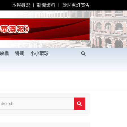
本報概況
新聞爆料
歡迎惠訂廣告
峽橋
特載
小小環球
S