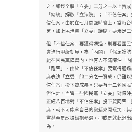
之。如經全體「立委」二分之一以上贊成
「總統」解散「立法院」；「不信任案」
信任案。由於在七月間臨時會上，當時台
署，加上民進黨「立委」議席，要湊足三
但「不信任案」要獲得通過，則要看國民
會進行甲級動員，為「內閣」「保駕護航
能在國民黨陣營內，也有人不滿陳沖「內
「跑票」，由於「不信任案」要獲得通過
席表決「立委」的二分之一贊成，仍難以
信任案」投下贊成票。只要有十二名國民
但估計，盡管一些國民黨「立委」對陳沖
正經八百地對「不信任案」投下贊同票，
席，就不可能拿自己的黨籍來開玩笑；其
黨甚至是改披綠袍參選，抑或是就此退出
為。