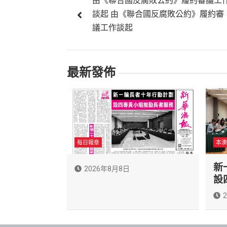
由《聯合國反腐敗公約》履約審議工
章
談起 由《聯合國反腐敗公約》履約審
導
議工作談起
覽
最新發佈
每日報章
本澳
新
2026年8月8日
設