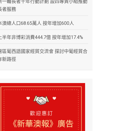
新一輪長者十年行動計劃 設四專責小組推動
長者服務
本澳總人口68.65萬人 按年增加600人
上半年非博彩消費444.7億 按年增加17.4%
灣區葡西語國家經貿交流會 探討中葡經貿合
作新路徑