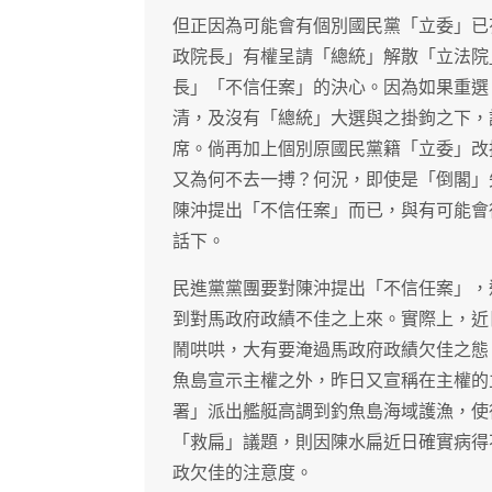
但正因為可能會有個別國民黨「立委」已
政院長」有權呈請「總統」解散「立法院
長」「不信任案」的決心。因為如果重選
清，及沒有「總統」大選與之掛鉤之下，
席。倘再加上個別原國民黨籍「立委」改
又為何不去一搏？何況，即使是「倒閣」
陳沖提出「不信任案」而已，與有可能會
話下。
民進黨黨團要對陳沖提出「不信任案」，
到對馬政府政績不佳之上來。實際上，近
鬧哄哄，大有要淹過馬政府政績欠佳之態
魚島宣示主權之外，昨日又宣稱在主權的
署」派出艦艇高調到釣魚島海域護漁，使
「救扁」議題，則因陳水扁近日確實病得
政欠佳的注意度。