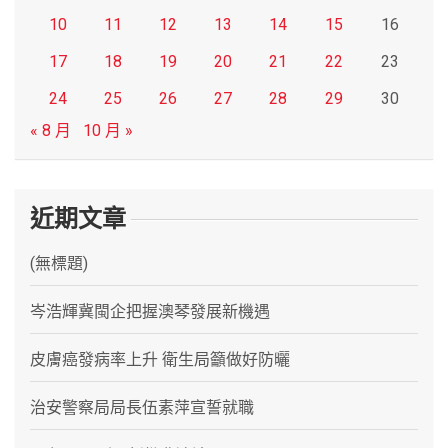
10
11
12
13
14
15
16
17
18
19
20
21
22
23
24
25
26
27
28
29
30
« 8 月
10 月 »
近期文章
(無標題)
岑浩輝冀閩企把握澳琴發展新機遇
皮膚癌發病率上升 衛生局籲做好防曬
治安警察局局長伍素萍宣誓就職