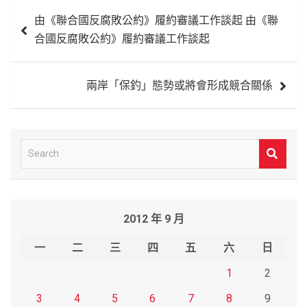
文
由《聯合國反腐敗公約》履約審議工作談起 由《聯
章
合國反腐敗公約》履約審議工作談起
導
覽
兩岸「保釣」態勢或將會形成競合關係
S
e
a
r
2012 年 9 月
c
h
一
二
三
四
五
六
日
1
2
3
4
5
6
7
8
9