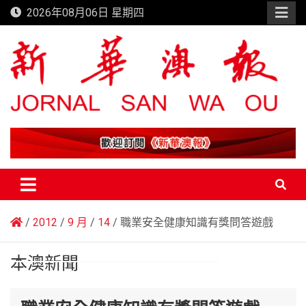
Skip
2026年08月06日 星期四
to
content
新華澳報
2012
9 月
14
職業安全健康知識有獎問答遊戲
本澳新聞