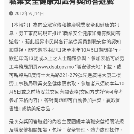
職業安全健康知識有獎問答遊戲
2012年9月14日
【本報訊】為向公眾宣傳和推廣職業安全和健康的訊
息，勞工事務局現正推出“職業安全健康知識有獎問答
遊戲”，藉此提昇市民與各行業從業員對職安健的認知
和重視，問答遊戲由即日起至本年10月5日期間舉行，
歡迎年滿13歲或以上之人士踴躍參與。參加表格可於勞
工事務局網頁www.dsal.gov.mo “職安健天地”下載，或
可親臨馬度博士大馬路221-279號先進廣場大廈二樓
勞工事務局職業安全健康廳索取，參加者只須於本年10
月5日或之前填妥並交回有關表格(交回方式詳情可參考
參加表格內容)，答對問題即可自動參加抽獎，贏取圖
書禮或精美紀念品。
是次有獎問答遊戲的內容主要圍繞本澳職安健相關法規
及職安健相關知識，包括：安全管理、體力處理操作、