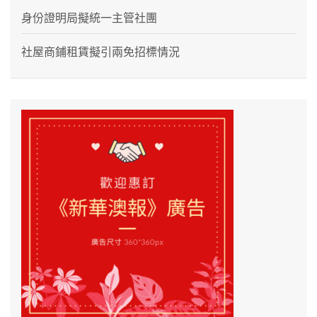
身份證明局擬統一主管社團
社屋商鋪租賃擬引兩免招標情況