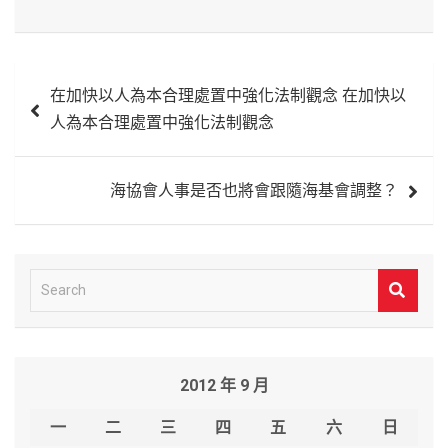
文
在加快以人為本合理處置中強化法制觀念 在加快以
章
人為本合理處置中強化法制觀念
導
覽
海協會人事是否也將會跟隨海基會調整？
S
e
a
r
2012 年 9 月
c
h
一
二
三
四
五
六
日