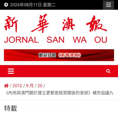
Skip
2026年08月11日 星期二
to
content
新華澳報
2012
9 月
20
《內地與澳門關於建立更緊密經貿關係的安排》補充協議九
特載