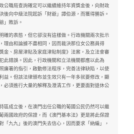
政公職局查詢確定可以繼續維持年資獎金後，向財政
決後向中級法院起訴「財爺」譚伯源，而獲得勝訴。
爺」敗訴。
明確的表態，但它卻沒有這樣做。行政機關兩次批示
，理由和論據不盡相同，因而裁決那位女公務員得
獎金、房屋津貼及家庭津貼制度》法案，及立法會審
犯此錯誤。因此，行政機關和立法機關都應以此為
照廉署的指引，啟動修法程序，完善法律缺陷，以使
利益。但該法律頒布並生效只有一年多就要修改，顯
，必須進行大量的解釋及澄清工作，更要面對退休公
特區成立後，在澳門出任公職的葡國公民仍然可以繼
葡兩國政府的保證，而《澳門基本法》更是將此保證
對「九九」後的澳門失去信心，因而要求「納編」，