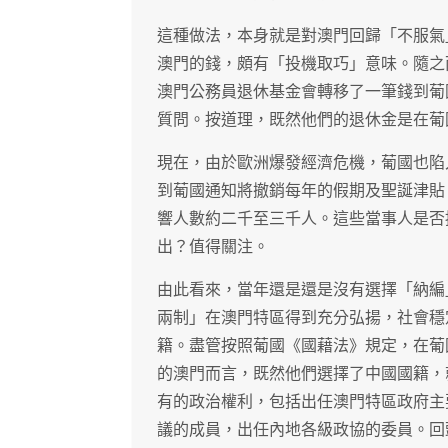
這種做法，本身就是對澳門回歸「不服氣
澳門的錢，頗有「投機取巧」意味。隨之
澳門公務員退休基金會轉移了一筆錢到葡
質問。按道理，既然他們的退休金是在葡
現在，由於歐洲爆發經濟危機，葡國也陷
到葡國通知將撤銷每年的假期及聖誕津貼
響人數約二千至三千人。這些當事人是否
出？值得關注。
由此看來，當年還是還是沒有選擇「納編
兩制」在澳門特區得到充分弘揚，社會穩
籍。盡管按照葡國《國藉法》規定，在葡
的澳門而言，既然他們選擇了中國國籍，
有的政治權利，包括出任澳門特區政府主
議的成員，出任內地各級政協的委員。回