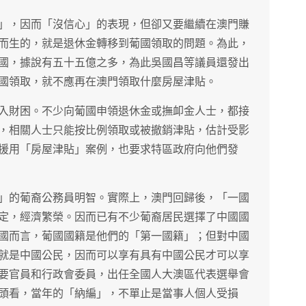
」，因而「沒信心」的表現，但卻又要繼續在澳門賺
而生的，就是退休金轉移到葡國領取的問題。為此，
國，據說有五十五億之多，為此吳國昌等議員還發出
國領取，就不應再在澳門領取什麼房屋津貼。
入財困。不少向葡國申領退休金或撫卹金人士，都接
，相關人士只能按比例領取或被撤銷津貼，估計受影
援用「房屋津貼」案例，也要求特區政府向他們發
」的葡裔公務員明智。實際上，澳門回歸後，「一國
定，經濟繁榮。因而已有不少葡裔居民選擇了中國國
國而言，葡國國籍是他們的「第一國籍」；但對中國
就是中國公民，因而可以享有具有中國公民才可以享
要官員和行政會委員，出任全國人大澳區代表選舉會
頭看，當年的「納編」，不單止是當事人個人受損