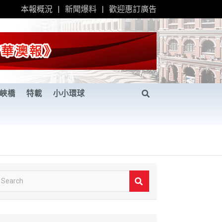
本報概況
新聞爆料
歡迎惠訂廣告
峽橋
特載
小小環球
S