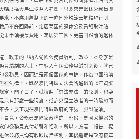
雖然在情理上，廉署也認為當局修訂新房屋津貼制度
大幅度擴大房津受益人範圍，只要求是退休公務員即
要求，不應用舊制下的一條例外規範去解釋現行制
職局不許回歸前、定居葡國的退休公務員領取津貼，
從未申領機票費用、定居第三國、更甚回歸前的退休
這一政策的「納入葡國公務員編制」政策，本身就是
務員編制的人士，在納入葡國公務員編制之後，就已
的公務員，因而這是兩個國家的事情，作為中國的澳
但在法律上，既然澳門特區立法會所通過的《年資獎
規定，開了口子，就按照「惡法亦法」的原則，也要
是只有那麼一些暇疵，或許只是立法者的一時疏忽而
不多，反正現在澳門特區政府的庫房「肥到漏油」，
。畢竟，公務員是國家政權的一部份，是國家機器的
家的公務員支付薪酬和福利。所以，廉署「報告」提
退休公務員均有收取房津權利，其後遺症是政府按年