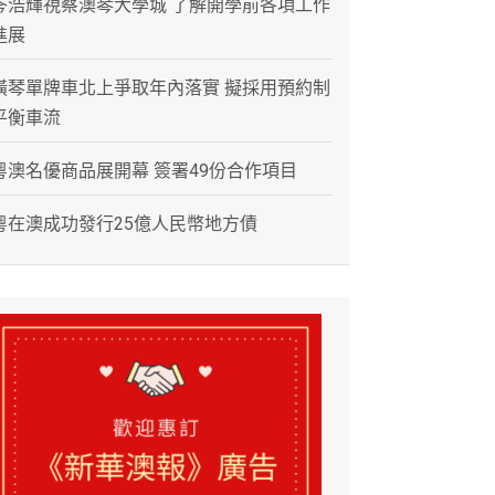
岑浩輝視察澳琴大學城 了解開學前各項工作
進展
橫琴單牌車北上爭取年內落實 擬採用預約制
平衡車流
粵澳名優商品展開幕 簽署49份合作項目
粵在澳成功發行25億人民幣地方債