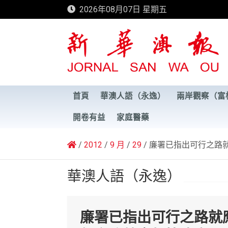
Skip
2026年08月07日 星期五
to
content
新華澳報
首頁
華澳人語（永逸）
兩岸觀察（富
開卷有益
家庭醫藥
2012
9 月
29
廉署已指出可行之路
華澳人語（永逸）
廉署已指出可行之路就