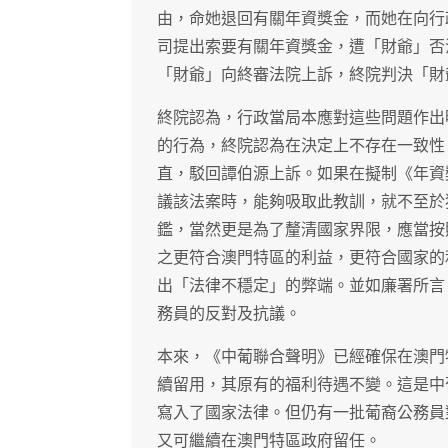
由，命她退回有關年資獎金，而她在向行
司提出索要有關年資獎金，遭「財爺」否
「財爺」向終審法院上訴，終院判決「財
終院認為，行政當局本應對這些問題作出
的行為，終院認為在決定上不存在一致性
直，駁回譚伯源上訴。如果在擬制《年資
議該法案時，能夠吸取此教訓，就不至於
鑑，當然更是為了釐清國家界限，應當按
之更符合澳門特區的利益，更符合國家的
出「法律不穩定」的弊端。並如廉署所言
務員的反對及抗議。
本來，《中葡聯合聲明》已經確保在澳門
續留用，其原有的福利待遇不變。這是中
寫入了國家法律。但仍有一批葡裔公務員
又可繼續在澳門特區政府留任。