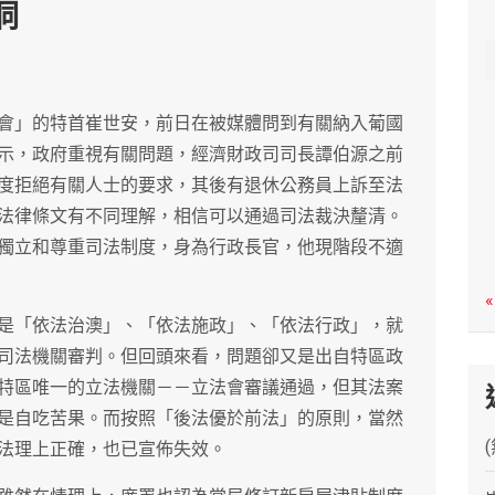
洞
c
h
會」的特首崔世安，前日在被媒體問到有關納入葡國
示，政府重視有關問題，經濟財政司司長譚伯源之前
度拒絕有關人士的要求，其後有退休公務員上訴至法
法律條文有不同理解，相信可以通過司法裁決釐清。
獨立和尊重司法制度，身為行政長官，他現階段不適
«
是「依法治澳」、「依法施政」、「依法行政」，就
司法機關審判。但回頭來看，問題卻又是出自特區政
特區唯一的立法機關－－立法會審議通過，但其法案
是自吃苦果。而按照「後法優於前法」的原則，當然
法理上正確，也已宣佈失效。