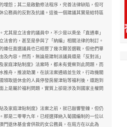
的埋怨；其二是啟動修法程序，完善法律缺陷，但可
休公務員的反對及抗議。這後一個建議其實是給特區
。尤其是立法會的議員中，不少是以乘坐「直通車」
立法會的，甚至是參與了「納編」相關法律的制訂。
的連任直選議員也已經歷了幾次艱苦選戰，但他們畢
由及內容。然而，無論是建制派議員還是「反對派」
及家庭津貼制度》法案時，都未有覺察到此問題，而
水推舟，推波助瀾，在該法案通過並生效，行政機關
國領取退休金的人員停發房屋津貼等福利後，還跑到
面上是屬於福利問題，實質上卻是涉及到國家主權問
貼及家庭津貼制度》法案之前，就已敲響警鐘，但仍
。那是二零零九年，已經選擇納入葡國編制的一位以
澳門退休基金會供款的女公務員，在局方在以此為