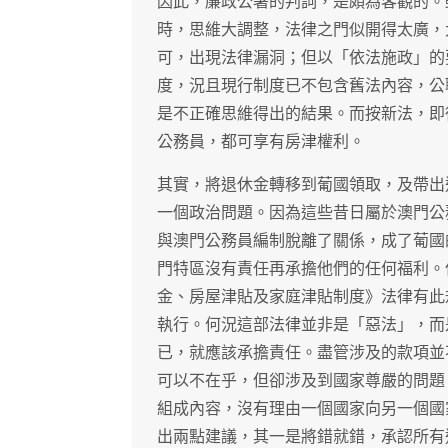
因此，廉政公署的判詞，是頗為客觀的。
時，思維大調整，法律之門似開得太廣，
可，出現法律漏洞；但以「依法施政」的
度，況且現行制度已不包含舊法內容，公
是不正確思維得出的結果。而按新法，即
公務員，都可享有房津權利。
其實，將退休金轉移到葡國領取，及帶出
一個政治問題。因為這些昔日屬於澳門公
與澳門公務員編制脫離了關係，成了葡國
門特區沒有責任再承擔他們的任何福利。
金、房屋津貼及家庭津貼制度》法律有此
執行。何況這部法律並非是「惡法」，而
已，就應該承擔責任。盡管涉及的款項並
可以不在乎，但卻涉及到國家尊嚴的問題
組成內容，沒有理由一個國家向另一個國
出兩點建議，其一是將錯就錯，承認所有