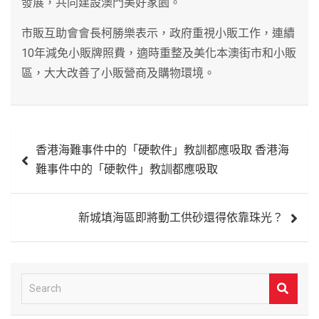
發展，共同建設澳門美好家園。
市販互助會會長柯勝樂表示，政府重視小販工作，連續
10年減免小販牌照費，適時重整及美化本澳街市和小販
區，大大改善了小販營商及購物環境。
文
香港海難事件中的「硬軟件」教訓都應吸取 香港海
章
難事件中的「硬軟件」教訓都應吸取
導
覽
新城填海區即將動工供砂還得依靠珠光？
S
e