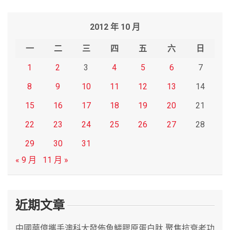
a
r
2012 年 10 月
c
h
一
二
三
四
五
六
日
1
2
3
4
5
6
7
8
9
10
11
12
13
14
15
16
17
18
19
20
21
22
23
24
25
26
27
28
29
30
31
« 9 月
11 月 »
近期文章
中國華億攜手澳科大發佈魚鱗膠原蛋白肽 聚焦抗衰老功