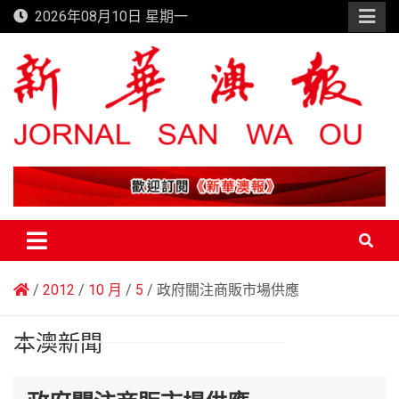
Skip
2026年08月10日 星期一
to
content
新華澳報
2012
10 月
5
政府關注商販市場供應
本澳新聞