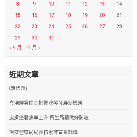
8
9
10
11
12
13
14
15
16
17
18
19
20
21
22
23
24
25
26
27
28
29
30
31
« 9 月
11 月 »
近期文章
(無標題)
岑浩輝冀閩企把握澳琴發展新機遇
皮膚癌發病率上升 衛生局籲做好防曬
治安警察局局長伍素萍宣誓就職