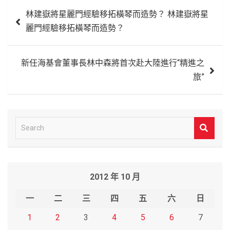
文
林建嶽將星麗門經驗移拓橫琴而造勢？ 林建嶽將星
章
麗門經驗移拓橫琴而造勢？
導
覽
新任海基會董事長林中森將首次赴大陸進行“精進之
旅”
S
e
a
r
2012 年 10 月
c
h
一
二
三
四
五
六
日
1
2
3
4
5
6
7