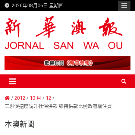
Skip
2026年08月06日 星期四
to
content
新華澳報
2012
10 月
12
工聯促適度調升社保供款 維持供款比例政府增注資
本澳新聞