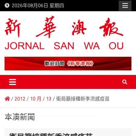
Skip
2026年08月06日 星期四
to
content
新華澳報
2012
10 月
13
衛局籲接種新季流感疫苗
本澳新聞