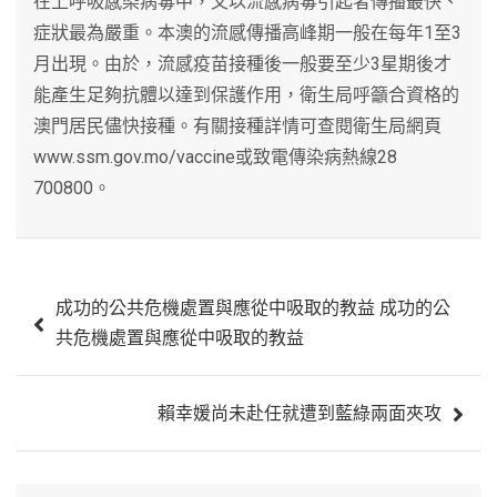
在上呼吸感染病毒中，又以流感病毒引起者傳播最快、
症狀最為嚴重。本澳的流感傳播高峰期一般在每年1至3
月出現。由於，流感疫苗接種後一般要至少3星期後才
能產生足夠抗體以達到保護作用，衛生局呼籲合資格的
澳門居民儘快接種。有關接種詳情可查閱衛生局網頁
www.ssm.gov.mo/vaccine或致電傳染病熱線28
700800。
文
成功的公共危機處置與應從中吸取的教益 成功的公
章
共危機處置與應從中吸取的教益
導
覽
賴幸媛尚未赴任就遭到藍綠兩面夾攻