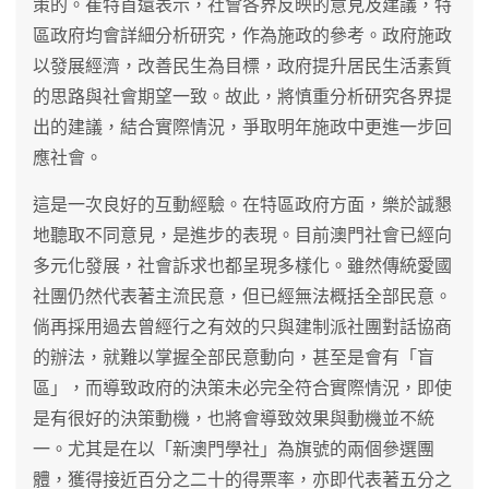
策的。崔特首還表示，社會各界反映的意見及建議，特
區政府均會詳細分析研究，作為施政的參考。政府施政
以發展經濟，改善民生為目標，政府提升居民生活素質
的思路與社會期望一致。故此，將慎重分析研究各界提
出的建議，結合實際情況，爭取明年施政中更進一步回
應社會。
這是一次良好的互動經驗。在特區政府方面，樂於誠懇
地聽取不同意見，是進步的表現。目前澳門社會已經向
多元化發展，社會訴求也都呈現多樣化。雖然傳統愛國
社團仍然代表著主流民意，但已經無法概括全部民意。
倘再採用過去曾經行之有效的只與建制派社團對話協商
的辦法，就難以掌握全部民意動向，甚至是會有「盲
區」，而導致政府的決策未必完全符合實際情況，即使
是有很好的決策動機，也將會導致效果與動機並不統
一。尤其是在以「新澳門學社」為旗號的兩個參選團
體，獲得接近百分之二十的得票率，亦即代表著五分之