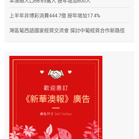
本澳總人口68.65萬人 按年增加600人
上半年非博彩消費444.7億 按年增加17.4%
灣區葡西語國家經貿交流會 探討中葡經貿合作新路徑