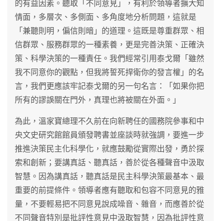
的有益因素。聽取「不同意見」，有利於領導者擴大知
情面，多層次、多側面、多角度地分析問題，這就是
「兼聽則明，偏信則暗」的道理。這既是尊重群眾、相
信群眾、服務群眾的一種素養，更是完善決策、正確決
策、科學決策的一種責任。我們經常引用泰戈爾「雖然
我不同意你的觀點，但我將誓死捍衛你的發言權」的名
言，我們更應該牢記泰戈爾的另一句名言：「如果你把
所有的謬誤關在門外，真理也將被關在外面。」
為此，溫家寶總理不久前在向新聘任的國務院參事和中
央文史研究館館員頒發聘書並座談時就強調，要進一步
推進決策民主化科學化，就應鼓勵從實際出發，勇於探
索和創新；要講真話、聽真話，善於從各種聲音中汲取
智慧。因為講真話，聽真話是民主科學決策最基本、最
重要的前提條件。領導者應有聽取和包容不同意見的雅
量，不要輕易把不同意見說成噪音、雜音，而應善於從
不同聲音特別是批評性意見中汲取智慧，因為批評性意