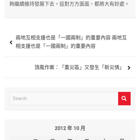
夠繼續維持發展下去。這對方方面面，都將大有好處。
文
兩地互相支援也是「一國兩制」的重要內容 兩地互
章
相支援也是「一國兩制」的重要內容
導
覽
頂風作案：「重災區」又發生「新災情」
S
e
a
r
2012 年 10 月
c
h