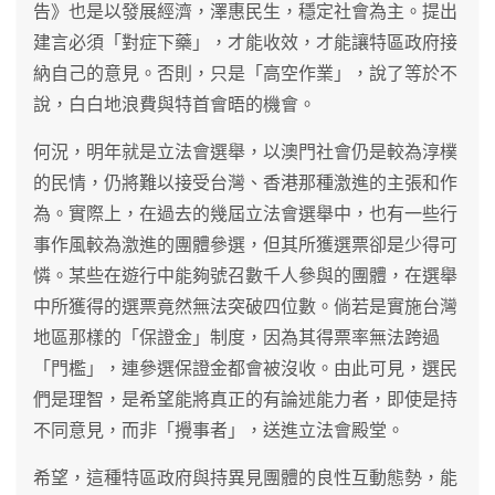
告》也是以發展經濟，澤惠民生，穩定社會為主。提出
建言必須「對症下藥」，才能收效，才能讓特區政府接
納自己的意見。否則，只是「高空作業」，說了等於不
說，白白地浪費與特首會晤的機會。
何況，明年就是立法會選舉，以澳門社會仍是較為淳樸
的民情，仍將難以接受台灣、香港那種激進的主張和作
為。實際上，在過去的幾屆立法會選舉中，也有一些行
事作風較為激進的團體參選，但其所獲選票卻是少得可
憐。某些在遊行中能夠號召數千人參與的團體，在選舉
中所獲得的選票竟然無法突破四位數。倘若是實施台灣
地區那樣的「保證金」制度，因為其得票率無法跨過
「門檻」，連參選保證金都會被沒收。由此可見，選民
們是理智，是希望能將真正的有論述能力者，即使是持
不同意見，而非「攪事者」，送進立法會殿堂。
希望，這種特區政府與持異見團體的良性互動態勢，能