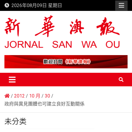
Skip
2026年08月09日 星期日
to
content
新華澳報
2012
10 月
30
政府與異見團體也可建立良好互動關係
未分类