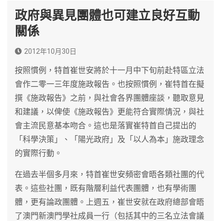
政府與異見團體也可建立良好互動
關係
2012年10月30日
按照慣例，特首崔世安將於十一月中下旬前赴特區立法
會作二零一三年度施政報告。也按照慣例，崔特首在擬
撰《施政報告》之前，與社會各界團體座談，聽取意見
和建議，以俾使《施政報告》更能符合實際情況，與社
會主流民意基本吻合。這也是落實崔特首自己提出的
「科學決策」、「陽光政府」及「以人為本」施政理念
的實際行動。
在過去半個多月來，特首崔世安頻密會晤各類社團的代
表。這些社團，既有階層利益代表團體，也有學術團
體，更有論政團體。上週五，崔世安就在政府總部會晤
了澳門新澳門學社成員一行（包括其中的三名立法會議