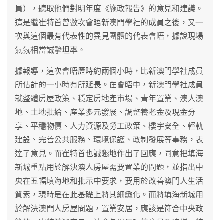
員），聽取他們對明年度《施政報告》的意見和建議。
這是繼崔特首曾數次會晤新澳門學社的成員之後，又一
次與這個最有代表性的異見團體的代表會晤，據說現場
氣氛相當誠摯坦率。
據報導，這次會晤歷時約兩個小時，比新澳門學社成員
所估計的一小時有所延長。在會晤中，新澳門學社成員
就整體房屋政策、穩定房地產市場、青年置業、澳人澳
地、土地批給、產業多元發展、調整養老金及現金分
享、平穩物價、人力資源及勞工政策、樓宇安全、輕軌
建設、完善公共服務、環境保護、政制發展等事務，表
達了意見。而崔特首也誠懇地作出了回應，同意把填海
新城重點用於解決澳人房屋需要置業的問題，並指出中
央在五幅填海地和批示中要求，要用於改善澳門人生活
質素，現時是在此基礎上將其細緻化。而將填海新城用
於解決澳門人房屋問題，置業安居，應該是符合中央政