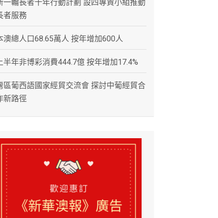
新一輪長者十年行動計劃 設四專責小組推動
長者服務
本澳總人口68.65萬人 按年增加600人
上半年非博彩消費444.7億 按年增加17.4%
灣區葡西語國家經貿交流會 探討中葡經貿合
作新路徑