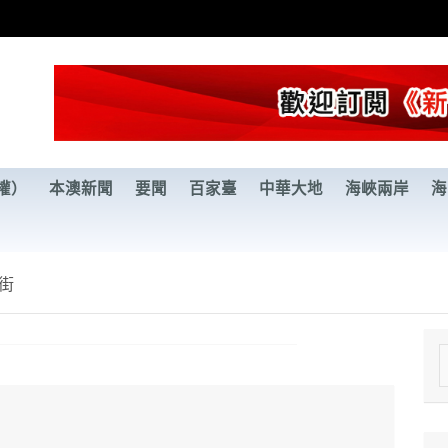
權）
本澳新聞
要聞
百家臺
中華大地
海峽兩岸
海
街
e
a
r