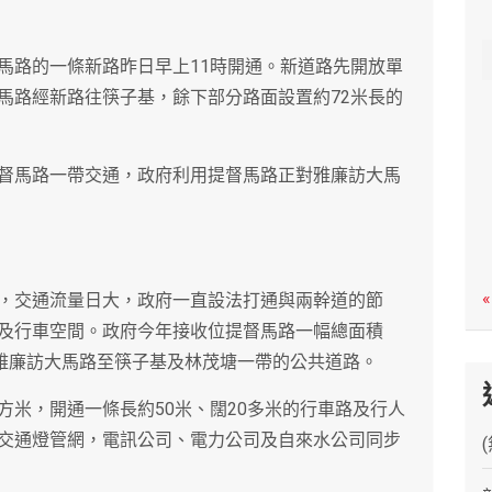
c
h
馬路的一條新路昨日早上11時開通。新道路先開放單
馬路經新路往筷子基，餘下部分路面設置約72米長的
督馬路一帶交通，政府利用提督馬路正對雅廉訪大馬
«
，交通流量日大，政府一直設法打通與兩幹道的節
及行車空間。政府今年接收位提督馬路一幅總面積
通雅廉訪大馬路至筷子基及林茂塘一帶的公共道路。
平方米，開通一條長約50米、闊20多米的行車路及行人
交通燈管網，電訊公司、電力公司及自來水公司同步