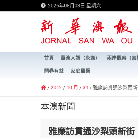
Skip
2026年08月08日 星期六
to
content
新華澳報
首頁
華澳人語（永逸）
兩岸觀察（富
開卷有益
家庭醫藥
2012
10 月
31
雅廉訪貫通沙梨頭新
本澳新聞
雅廉訪貫通沙梨頭新街