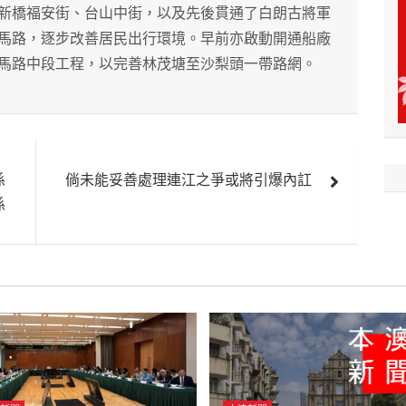
新橋福安街、台山中街，以及先後貫通了白朗古將軍
馬路，逐步改善居民出行環境。早前亦啟動開通船廠
馬路中段工程，以完善林茂塘至沙梨頭一帶路網。
係
倘未能妥善處理連江之爭或將引爆內訌
係