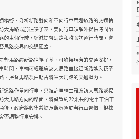
通模擬，分析新路雙向和單向行車周邊道路的交通情
訪大馬路或前往筷子基，雙向行車須額外提供時間讓
路的車輛行駛，縮減提督馬路和雅廉訪通行時間，會
督馬路交界的交通阻塞。
提督馬路經新路往筷子基，可維持現有的交通安排，
車時間，車輛可經雅廉訪大馬路直接經新路進入筷子
路、提督馬路及白朗古將軍大馬路的交通壓力。
新道路作單向行車，只准許車輛由雅廉訪大馬路或提
訪大馬路方向的路面，將設置約72米長的電單車泊車
通後，政府將收集數據及觀察駕駛者行車習慣，根據
會否調整行車安排。