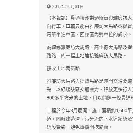
2012年10月31日
【本報訊】貫通接沙梨頭新街與雅廉訪大
向行車，車輛只能由雅廉訪大馬路或提督
電單車泊車區，回應區內對車位的訴求。
為疏導雅廉訪大馬路、高士德大馬路及提
路路口的一幅土地連接雅廉訪大馬路。
接收土地闢新路
雅廉訪大馬路與提督馬路是澳門交通要道
點，以紓緩該區交通壓力，釋放更多行人
800多平方米的土地，用以開闢一條貫
工程於今年8月展開，施工面積約1,600
道，同時建造清、污分流的下水道系統及
鋪設管線，避免重覆開挖路面。