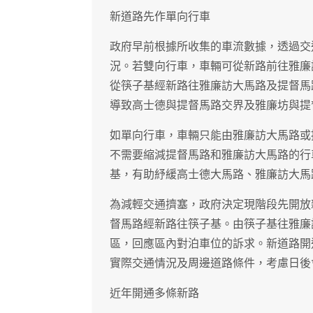
新道路先作單向行車
政府早前根據所收集的車流數據，透過交
況。若雙向行車，車輛可從新路前往雅廉
從筷子基經新路往雅廉訪大馬路及提督馬
導致高士德與提督馬路交界及雅廉坊與提
如單向行車，車輛只能由雅廉訪大馬路或
不需要縮減提督馬路和雅廉訪大馬路的行
基，有助紓緩高士德大馬路、雅廉訪大馬
為減輕交通擠塞，政府決定現階段先開放
督馬路經新路往筷子基。由筷子基往雅廉
區，回應區內對泊車位的訴求。新道路開
實際交通情況及周邊道路條件，考慮日後
近年開通多條新路