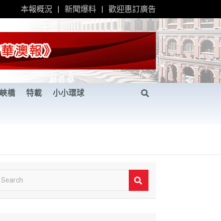
本報概況
新聞爆料
歡迎惠訂廣告
峽橋
特載
小小環球
S