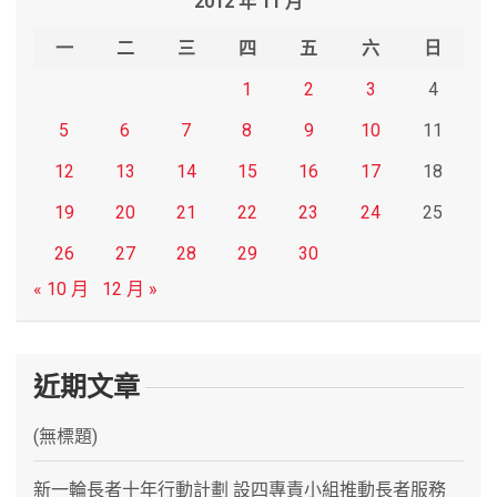
2012 年 11 月
c
h
一
二
三
四
五
六
日
1
2
3
4
5
6
7
8
9
10
11
12
13
14
15
16
17
18
19
20
21
22
23
24
25
26
27
28
29
30
« 10 月
12 月 »
近期文章
(無標題)
新一輪長者十年行動計劃 設四專責小組推動長者服務