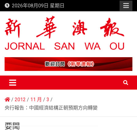
Skip
2026年08月09日 星期日
to
content
新華澳報
2012
11 月
3
央行報告：中國經濟結構正朝預期方向轉變
要聞