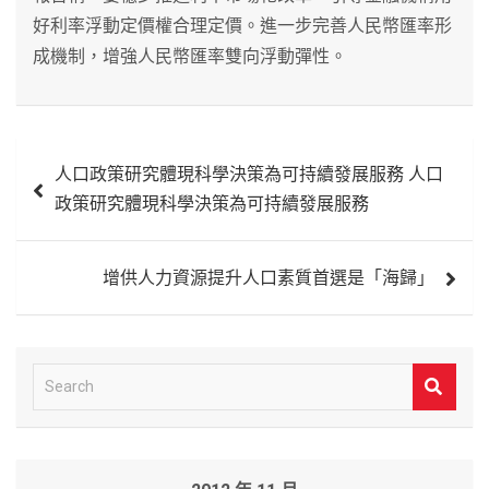
好利率浮動定價權合理定價。進一步完善人民幣匯率形
成機制，增強人民幣匯率雙向浮動彈性。
文
人口政策研究體現科學決策為可持續發展服務 人口
章
政策研究體現科學決策為可持續發展服務
導
覽
增供人力資源提升人口素質首選是「海歸」
S
e
a
r