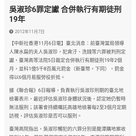
吳淑珍6罪定讞 合併執行有期徒刑
19年
2012年11月7日
【中新社香港11月6日電】臺北消息：前臺灣當局領導
人陳水扁的夫人吳淑珍，犯貪汙、洗錢等六罪被判刑定
讞，臺灣高等法院5日裁定合併執行有期徒刑19年2個
月，並科1億5千8百萬元罰金（新臺幣，下同），罰金
得以6個月易服勞役折抵。
據《聯合報》6日報導，負責執行吳淑珍刑期的臺北地
檢署表示，最近評估吳淑珍身體狀況後，認定她仍暫時
無法服刑；該署會持續囑託高雄地檢署每2至3個月定期
訪視，評估吳淑珍是否可以服刑。
臺灣高院指出，吳淑珍觸犯的六罪分別是龍潭購地案收