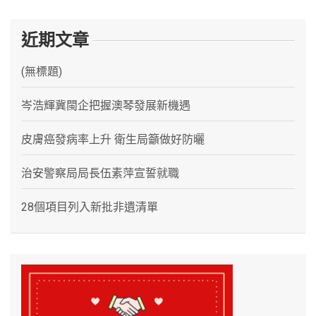
近期文章
(無標題)
岑浩輝冀閩企把握澳琴發展新機遇
皮膚癌發病率上升 衛生局籲做好防曬
治安警察局局長伍素萍宣誓就職
28個項目列入新批非遺清單