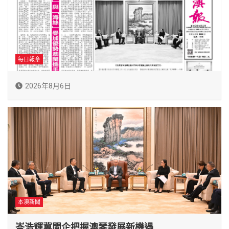
每日報章
2026年8月6日
本澳新聞
岑浩輝冀閩企把握澳琴發展新機遇