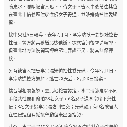
礦泉水，矇騙被害人喝下，待女子不省人事後帶往其位
在臺北市信義區住家性侵女子得逞，並涉嫌偷拍性愛過
程。
據中央社6日報導，去年7月間，李宗瑞被一對姊妹控告
性侵，警方將其移送北檢偵辦，檢察官訊後聲請羈押，
但臺北地方法院開羈押庭認定罪證不足，將其無保釋
放。
另有被害人控告李宗瑞疑偷拍性愛光碟，今年8月1日，
李宗瑞遭檢方通緝，逃亡23天后，8月23日投案。
據台媒相關報導，臺北地檢署認定，李宗瑞涉嫌以不同
手段共性侵和偷拍28名女子，6名女子遭李宗瑞下藥性
侵；3名女子遭李宗瑞強制性交；光碟顯示有9名被害人
在性侵過程有抵抗舉動但未出面指認。
此外，李宗瑞趁10名女子酒醉意識不清時對女子性侵偷