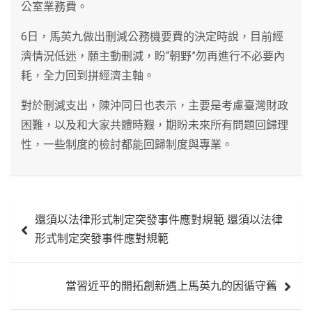
公室業務費。
6日，馬英九做出刪減公務機要費的決定時說，目前經
濟情況低迷，願主動刪減，盼“朝野”勿再進行不必要內
耗，全力回到拼經濟主軸。
對於刪減支出，陳沖同日也表示，主要是考慮臺灣財政
困難，以及和大家共體時艱，期盼未來所有問題回歸理
性，一些制度的檢討都能回歸制度與專業。
文
還須以法律形式制定突發事件應對規範 還須以法律
章
形式制定突發事件應對規範
導
覽
當習近平的開拓創新遇上馬英九的因循守舊