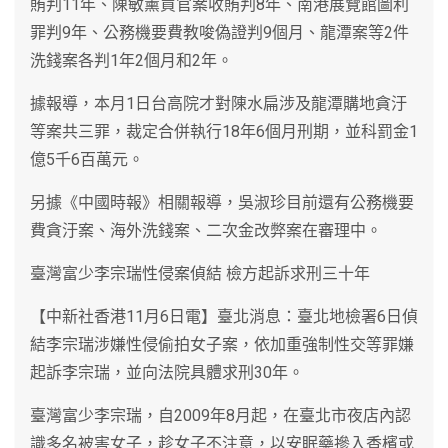
賄判11年、陳敏薰買官案收賄判8年、南港展覽館圖利
罪判9年、公務機要費教唆偽證判9個月、龍潭案等2件
洗錢案各判1年2個月和2年。
據報導，本月1日台高院才對陳水扁涉及龍潭購地貪汙
等案共三罪，裁定合併執行18年6個月刑期，並科罰金1
億5千6百萬元。
另據《中國時報》相關報導，吳淑珍目前還有公務機要
費貪汙案、海外洗錢案、二次金改弊案在審理中。
臺灣富少李宗瑞性侵案偵結 檢方起訴求刑三十年
【中新社香港11月6日電】臺北消息：臺北地檢署6日偵
結李宗瑞涉嫌性侵偷拍女子案，依加重強制性交等罪嫌
起訴李宗瑞，並向法院具體求刑30年。
臺灣富少李宗瑞，自2009年8月起，在臺北市夜店內認
識多名被害女子，趁女子不注意，以安眠藥摻入香檳或