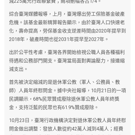
減225萬元行政聯繫費；兩項刪幅各占1/4。
綜合臺灣媒體報導，上月，臺灣爆出勞工保險基金破產
危機。該基金最新精算報告顯示，由於臺灣人口快速老
化，壽命提高，勞保基金收支逆差時間由2020年提早到
2018年，破產時間也從2031年提早至2027年。
出於公平性考慮，臺灣各界開始檢視公職人員各種福利
待遇和公務部門開支。臺灣當局面對輿論壓力，接連縮
減支出。
首先被決定縮減的是退休軍公教（軍人、公務員、教
師）人員年終慰問金。據中央社報導，10月21日的一項
民調顯示，68%民眾贊成廢除退休軍公教人員年終獎
金，支持泛藍的民眾也有61.9%贊成廢除。
10月23日，臺灣行政機構決定對退休軍公教人員年終慰
問金做出調整：發放人數從約42萬人減到4萬人；經費