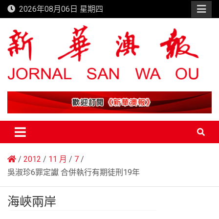
Skip
2026年08月06日 星期四
to
content
新華澳報
2012
11 月
7
吳淑珍6罪定讞 合併執行有期徒刑19年
海峽兩岸