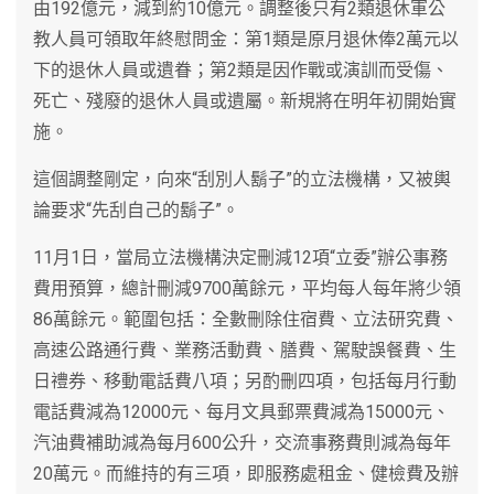
由192億元，減到約10億元。調整後只有2類退休軍公
教人員可領取年終慰問金：第1類是原月退休俸2萬元以
下的退休人員或遺眷；第2類是因作戰或演訓而受傷、
死亡、殘廢的退休人員或遺屬。新規將在明年初開始實
施。
這個調整剛定，向來“刮別人鬍子”的立法機構，又被輿
論要求“先刮自己的鬍子”。
11月1日，當局立法機構決定刪減12項“立委”辦公事務
費用預算，總計刪減9700萬餘元，平均每人每年將少領
86萬餘元。範圍包括：全數刪除住宿費、立法研究費、
高速公路通行費、業務活動費、膳費、駕駛誤餐費、生
日禮券、移動電話費八項；另酌刪四項，包括每月行動
電話費減為12000元、每月文具郵票費減為15000元、
汽油費補助減為每月600公升，交流事務費則減為每年
20萬元。而維持的有三項，即服務處租金、健檢費及辦