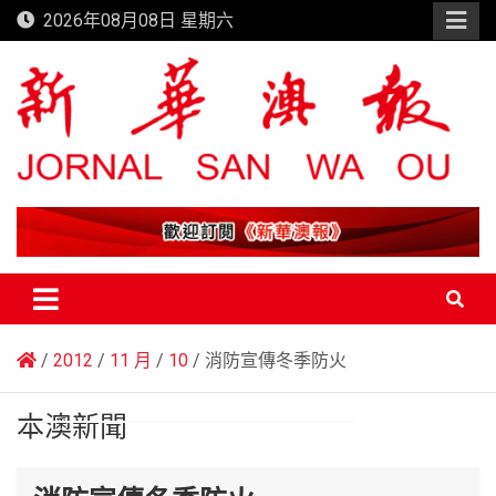
Skip
2026年08月08日 星期六
to
content
新華澳報
2012
11 月
10
消防宣傳冬季防火
本澳新聞