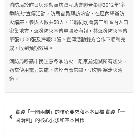
消防局於昨日與沙梨頭坊眾互助會聯合舉辦2012年“冬
季防火”宣傳活動，防局官員拜訪坊會，在區內舉辦防
火講座，參與人數共50人，並聯同坊會義工到區內人口
密集地方，派發防火宣傳單張及海報，共派發防火宣傳
單張1,000張及海報50張。宣傳活動雙方合作下順利完
成，收到預期效果。
消防局呼籲市民注意冬季防火，離家前熄滅所有爐火，
適當使用電力設施，防煙門應常關，切勿阻塞走火通
道。
文
實踐「一國兩制」的核心要求和基本目標 實踐「一
章
國兩制」的核心要求和基本目標
導
覽