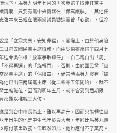
情況下，馬英九明年七月的再次參選爭取連任黨主
績再爛，只要有黨中央機器在「保駕護航」，其他任
志強本來已經在眼兩黨議員勸進而曾「心動」，但冷
說是「塞翁失馬，安知非福」。實際上，由於他身陷
三日辭去國民黨主席職務，而由吳伯雄贏得了四月七
年迫令吳伯雄「放棄爭取連任」，自己親自出「馬」
「不得再選」的「旋轉門」。否則，由於國民黨「黨
當然黨主席」的「保險罩」，倘當時馬英九沒有「被
為他已出任兩屆黨主席（從二零零五年開始），就不
黨主席職位，因而到明年五月，就不會受到屆期限
員都難以挑戰其大位。
應是到台中市長為止，難以再高升，因而只能轉往黨
八年出生的他是中生代年齡最大者，年齡比馬英九還
以應付繁重政務。但既然如此，他也應付不了黨務。