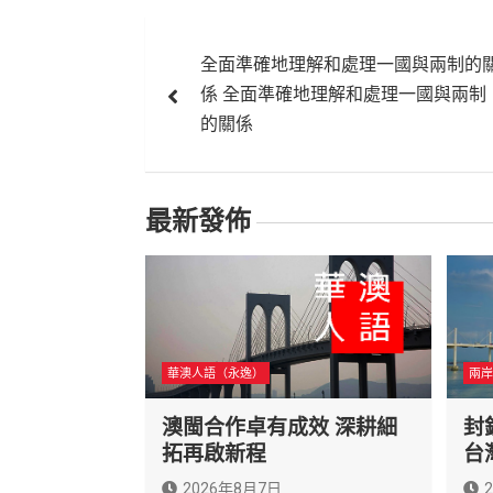
文
全面準確地理解和處理一國與兩制的
章
係 全面準確地理解和處理一國與兩制
導
的關係
覽
最新發佈
華澳人語（永逸）
兩岸
澳閩合作卓有成效 深耕細
封
拓再啟新程
台
2026年8月7日