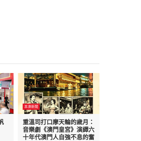
本澳新聞
帆
重溫司打口摩天輪的歲月：
音樂劇《澳門皇宮》演繹六
十年代澳門人自強不息的奮