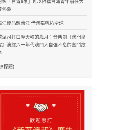
封鎖「台青e家」難以阻擋台灣青年前往大
陸熱潮
陽江優品耀濠江 借澳揚帆拓全球
重溫司打口摩天輪的歲月：音樂劇《澳門皇
宮》演繹六十年代澳門人自強不息的奮鬥故
事
(無標題)