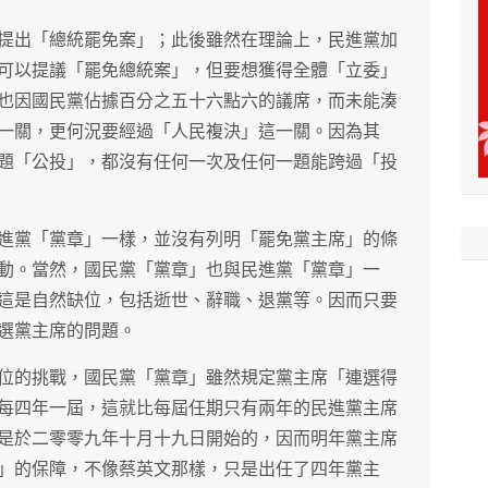
提出「總統罷免案」；此後雖然在理論上，民進黨加
可以提議「罷免總統案」，但要想獲得全體「立委」
也因國民黨佔據百分之五十六點六的議席，而未能湊
一關，更何況要經過「人民複決」這一關。因為其
題「公投」，都沒有任何一次及任何一題能跨過「投
進黨「黨章」一樣，並沒有列明「罷免黨主席」的條
動。當然，國民黨「黨章」也與民進黨「黨章」一
這是自然缺位，包括逝世、辭職、退黨等。因而只要
選黨主席的問題。
位的挑戰，國民黨「黨章」雖然規定黨主席「連選得
每四年一屆，這就比每屆任期只有兩年的民進黨主席
是於二零零九年十月十九日開始的，因而明年黨主席
」的保障，不像蔡英文那樣，只是出任了四年黨主