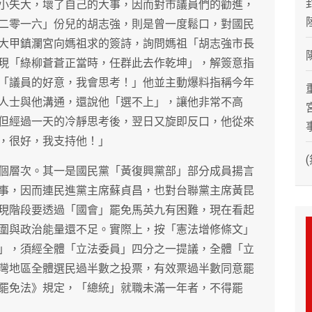
小失大，壞了自己的大事，因而對市議員們的勸進，
二零一六」份兒的胡志強，則是曾一度鬆口，對國民
大甲鎮瀾宮向媽祖求的簽詩，詢問媽祖「胡志強市長
現「綠柳蒼蒼正當時，任群此去作乾坤」，解簽意指
「議員的好意，我會思考！」他並主動爆料指稱今年
人士與他溝通，還說他「選不上」，讓他非常不高
但經過一天的冷靜思考後，翌日又旋即反口，他從來
，很好，我支持他！」
個層次。其一是國民黨「黃復興黨部」部分成員揚言
事，因而連民進黨主席蘇貞昌，也對台聯黨主席黃昆
現階段要透過「國會」罷免馬英九有困難，現在看起
圍與政治能量還不足。實際上，按「憲法增修條文」
」，須經全體「立法委員」四分之一提議，全體「立
灣地區全體選民過半數之投票，有效票過半數同意罷
罷免法》規定，「總統」就職未滿一年者，不得罷