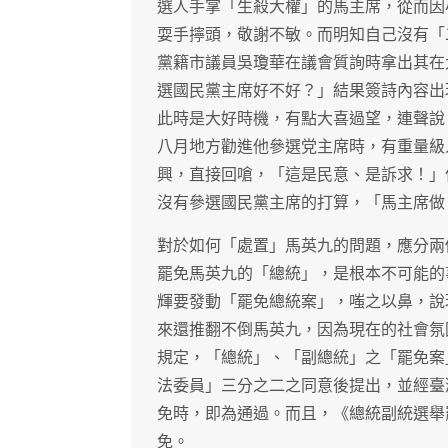
選人手掌「生殺大權」的馬主席，從而因
耍手擰頭，敬謝不敏。而明知自己沒有「
黨籍市議員吳瓊華在議會質詢時拿出其在
選國民黨主席好不好？」結果簽詩內容出
此時是大好時機，有點大喜過望，連聲說
八月地方勸進他參選党主席時，有重量級
興，直接回嗆，「這是民意、是訴求！」
沒有參選國民黨主席的打算，「馬主席做
對於如何「處置」馬英九的問題，應分兩
罷免馬英九的「總統」，是根本不可能的
輝要發動「罷免總統案」，嗤之以鼻，說
來還推翻不倒馬英九，因為現在的社會氛
規定，「總統」、「副總統」之「罷免案
法委員」三分之二之同意後提出，並經臺
免時，即為通過。而且，《總統副統選舉
免。