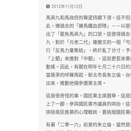
2012年11月12日
馬英九和馬政府的聲望持續下滑。這不但
此。連過去的「擁馬鐵血部隊」－－以退
出了「罷免馬英九」的口號。這使得過去
九，對於「元老二代」連勝文的一個「丐
行「反馬力量集結」，終於亂了分寸，予
「上駟」來應對「中駟」，這就更惹來黨
動搖。因此，有關在明年七月二十六日的
當競爭的呼聲再起，新北市長朱立倫、台
出來，推動他倆參選黨主席。
這是很奇怪的事。國民黨主席選舉，這是
上了一腳，參與國民黨市議員的哄抬。這
排除是民進黨的心理戰術，要挑撥國民黨
有著「二零一六」前景的朱立倫，當然是