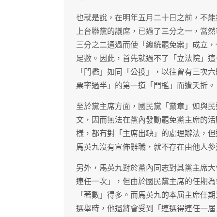
也就是說，在明年五月二十日之前，不能
上台聯黨的議席，已過了三分之一，當然
三分之二通過而使「總統罷免案」成立，
足數。因此，首先就過不了「立法院」這
「門檻」如同「公投」，以往曾有三次六
票率過半」的第一道「門檻」而遭夭折。
至於黨主席方面，國民黨「黨章」如與民
文，因而無法在黨內發動罷免黨主席的活
樣，都有對「主席出缺」的處理辦法，但
馬英九沒有宣佈辭職，就不存在由他人參
另外，馬英九對於黨內同志對其黨主席大
連任一次」，但由於國民黨主席的任期為
「著數」得多。而馬英九的本屆主席任期
選舉時，他還將會受到「連選得連任一屆