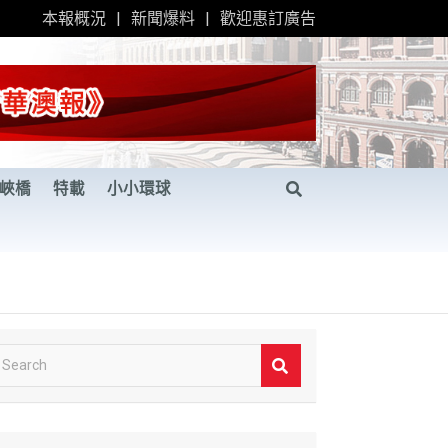
本報概況
新聞爆料
歡迎惠訂廣告
峽橋
特載
小小環球
S