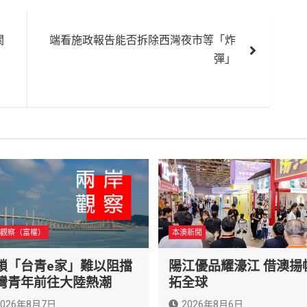
關
端看施政報告能否拆除西灣夜市等「炸
彈」
觀察（富權）
本澳新聞
鎖「台青e家」難以阻擋
陽江優品耀濠江 借澳揚
灣青年前往大陸熱潮
拓全球
2026年8月7日
2026年8月6日