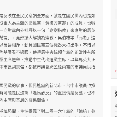
c
h
是反映在全民民意調查方面，就是在國民黨內也是如
役軍人為主體的國民黨「黃復興黨部」的成員，也喊
一向對黨內外批評以一句「謝謝指教」來應對的馬英
幫論」，竟然擴大解讀為連戰、吳伯雄等「元老」進
以反唇相斥，動員國民黨宣傳機器大打出手，不惜以
內基層看不過眼，使得馬中央統領全黨的正當性有所
黨主席選舉，推動中生代出選黨主席，以與馬英九正
中市長胡志強，都被市議會跨藍綠兩黨的市議員拱抬
«
國民黨的家事，但民進黨的新北市、台中市議員也摻
有可能是民進黨「逢馬必反」的直接情緒反應，也不
內主席與基層的關係關係。
戒慎恐懼，生怕得罪了對二零一六年黨的「總統」參