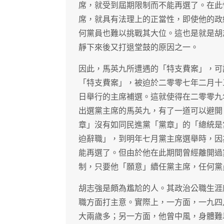
席，就受到屆期限制而不能再選了。在此
席，就具有法理上的正當性，即使他的政
何黨員也難以挑戰其大位。這也是就是胡
靜下來後又打退堂鼓的原因之一。
因此，馬英九所遭遇的「特支費案」，可
「特支費案」，被迫於二零零七年二月十
日舉行的主席補選。這就使得在二零零九
出選黨主席的馬英九，有了一道可以避開
章」沒有如同民進黨「黨章」的「總統是
迫辭職」，到明年七月黨主席選舉時，因
能再選了。但由於他在此期間曾經離開過
制，只要他「願意」續任黨主席，任何黨
胡志強是頗為尷尬的人。其政治公職生涯
職方面打主意。實際上，一方面，一九四
大兩歲多；另一方面，他曾中風，身體難