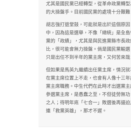
尤其是國民黨已經轉型，從革命政黨轉型
的大操盤手。目前國民黨的處境十分艱難
胡志強打退堂鼓，可能就是出於這個原因
中，因為這是選舉，不像「總統」是全島
黨的「政績」，尤其是與民進黨縣市長政
比，很可能會無力操盤。倘是國民黨輸選
只是出任不到半年的黨主席，又何苦來哉
但如果是馬英九繼續出任黨主席，情況就
在黨主席位置上不走，也會有人像十三年
黨主席職務。中生代們在此時才出選黨主
參選黨主席，是愚蠢之至，不但徒勞無功
之人；待明年底「七合一」敗選後再逼迫
連「救黨英雄」，那才不遲。