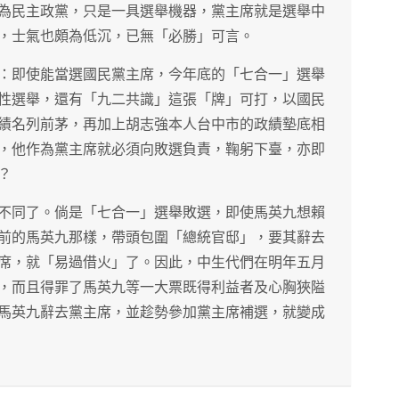
為民主政黨，只是一具選舉機器，黨主席就是選舉中
，士氣也頗為低沉，已無「必勝」可言。
：即使能當選國民黨主席，今年底的「七合一」選舉
性選舉，還有「九二共識」這張「牌」可打，以國民
績名列前茅，再加上胡志強本人台中市的政績墊底相
，他作為黨主席就必須向敗選負責，鞠躬下臺，亦即
？
不同了。倘是「七合一」選舉敗選，即使馬英九想賴
前的馬英九那樣，帶頭包圍「總統官邸」，要其辭去
席，就「易過借火」了。因此，中生代們在明年五月
，而且得罪了馬英九等一大票既得利益者及心胸狹隘
馬英九辭去黨主席，並趁勢參加黨主席補選，就變成