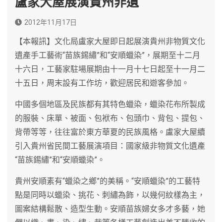
盧家大屋展演貴州非遺
2012年11月17日
【本報訊】文化局盧家大屋即日起展演貴州非物質文化
遺產手工藝術“苗族錫繡”和“安順蠟染”，展期至十二月
十六日，工藝家駐場展期由十一月十七日起至十一月二
十五日，周末設有工作坊，歡迎居民和遊客參加。
中國多個地區及民族都有其特色蠟染，蠟染花布所製成
的服裝、床單、被面、包袱布、包頭巾、背包、提包、
背帶等等，往往富於東方華夏的民族風格。盧家大屋續
引入貴州省民間工藝展演項目：國家級非物質文化遺產
“苗族錫繡”和“安順蠟染”。
貴州安順素有“蠟染之鄉”的美稱。“安順蠟染”的工藝特
點是同時以蠟染、挑花、刺繡為飾，以幾何紋樣為主，
圖案結構鬆散、造型生動。安順苗族婦女多才多藝，她