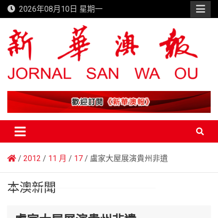
Skip
2026年08月10日 星期一
to
content
新華澳報
2012
11 月
17
盧家大屋展演貴州非遺
本澳新聞