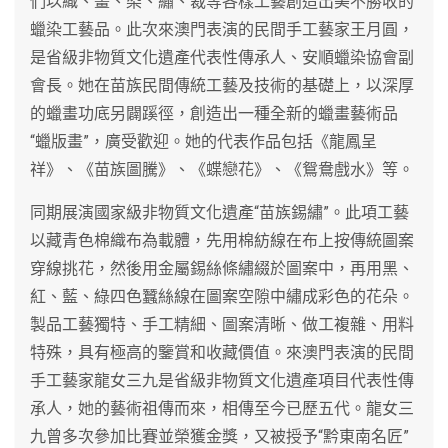
們以織、畫、染、繡、裁等各樣工藝創造出美不勝收的
蠟染工藝品。此次來澳門表演的民間手工藝家王月圓，
是省級非物質文化遺產代表性傳承人、安順蠟染協會副
會長。她在苗族民間傳統工藝及技術的基礎上，以深厚
的蠟畫功底另闢蹊徑，創造出一種全新的蠟畫藝術品
“蠟版畫”，廣受歡迎。她的代表作品包括《龍鳳呈
祥》、《苗族圖騰》、《蝶戀花》、《鴛鴦戲水》等。
同期展演國家級非物質文化遺產“苗族錫繡”。此項工藝
以藏青色棉織布為載體，先用棉紡線在布上按傳統圖案
穿線挑花，然後用金屬錫絲條繡綴於圖案中，再用黑、
紅、藍、綠四色蠶絲線在圖案空隙中繡成彩色的花朵。
製品工藝獨特、手工精細、圖案清晰、做工複雜、用料
特殊，具有極高的鑒賞和收藏價值。來澳門表演的民間
手工藝家龍女三九是省級非物質文化遺產項目代表性傳
承人，她的藝術祖傳而來，相傳至今已歷五代。龍女三
九曾多次參加比賽並榮獲金獎，又被授予“黔東南名匠”