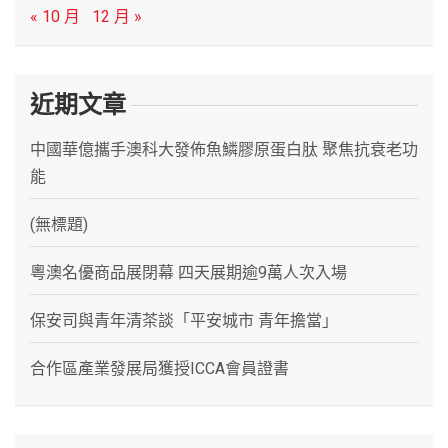
« 10 月
12 月 »
近期文章
中國華億攜手澳科大發佈魚鱗膠原蛋白肽 聚焦抗衰老功
能
(無標題)
粵澳名優商品展閉幕 四天展期逾9萬人次入場
保安司與青年清茶談「平安城市 青年擔當」
合作區產業發展局獲授ICCA會員證書