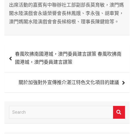
出席活動的嘉賓有中聯辦社工部副部長莫育敏，澳門媽
閣水陸演戲會永遠榮譽會長林鳳娥、李永強、胡車賢，
澳門媽閣水陸演戲會會長候榕根、理事長陳鍵銓等。
文
春風吹拂南國港城，澳門委員建言謀策 春風吹拂南
章
國港城，澳門委員建言謀策
導
覽
關於加強對外宣傳推介湛江特色文化項目的建議
S
e
a