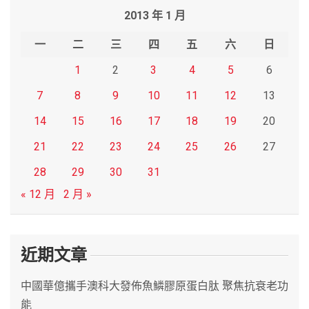
r
2013 年 1 月
c
h
一
二
三
四
五
六
日
1
2
3
4
5
6
7
8
9
10
11
12
13
14
15
16
17
18
19
20
21
22
23
24
25
26
27
28
29
30
31
« 12 月
2 月 »
近期文章
中國華億攜手澳科大發佈魚鱗膠原蛋白肽 聚焦抗衰老功
能