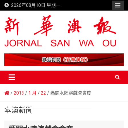
Skip
2026年08月10日 星期一
to
content
新華澳報
2013
1 月
22
媽閣水陸演戲會會慶
本澳新聞