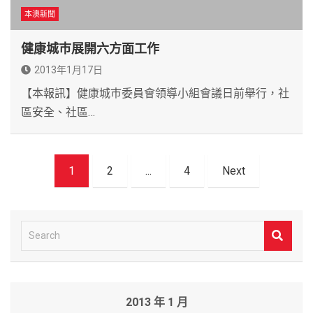
本澳新聞
健康城巿展開六方面工作
2013年1月17日
【本報訊】健康城巿委員會領導小組會議日前舉行，社
區安全、社區…
文
1
2
...
4
Next
章
導
覽
S
e
a
r
2013 年 1 月
c