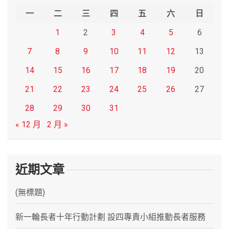
h
一
二
三
四
五
六
日
1
2
3
4
5
6
7
8
9
10
11
12
13
14
15
16
17
18
19
20
21
22
23
24
25
26
27
28
29
30
31
« 12 月
2 月 »
近期文章
(無標題)
新一輪長者十年行動計劃 設四專責小組推動長者服務