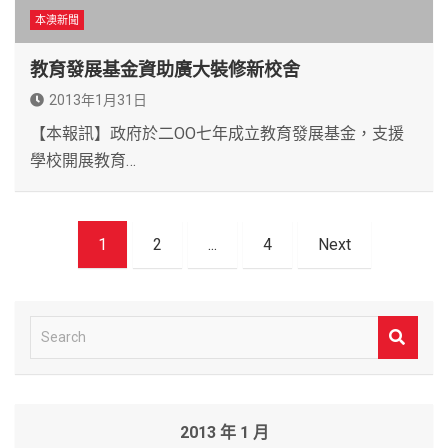
本澳新聞
教育發展基金資助廣大裝修新校舍
2013年1月31日
【本報訊】政府於二OO七年成立教育發展基金，支援
學校開展教育…
文
1
2
...
4
Next
章
導
覽
S
e
a
r
2013 年 1 月
c