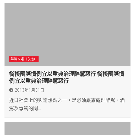
華澳人語（永逸）
銜接國際慣例宜以重典治理醉駕惡行 銜接國際慣
例宜以重典治理醉駕惡行
2013年1月31日
近日社會上的輿論熱點之一，是必須嚴肅處理醉駕、酒
駕及毒駕的問…