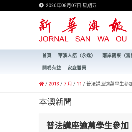
Skip
2026年08月07日 星期五
to
content
新華澳報
首頁
華澳人語（永逸）
兩岸觀察（富
開卷有益
家庭醫藥
2013
7 月
11
普法講座逾萬學生參
本澳新聞
普法講座逾萬學生參加