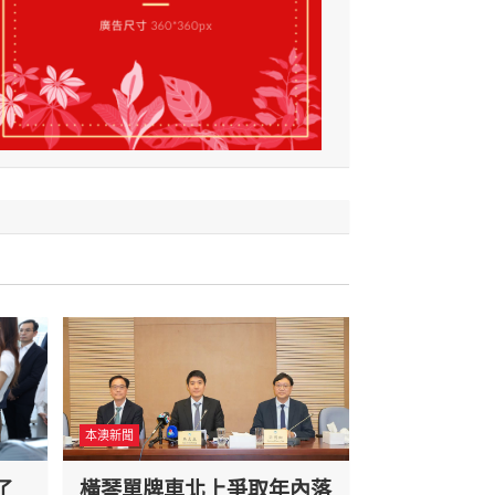
本澳新聞
了
橫琴單牌車北上爭取年內落