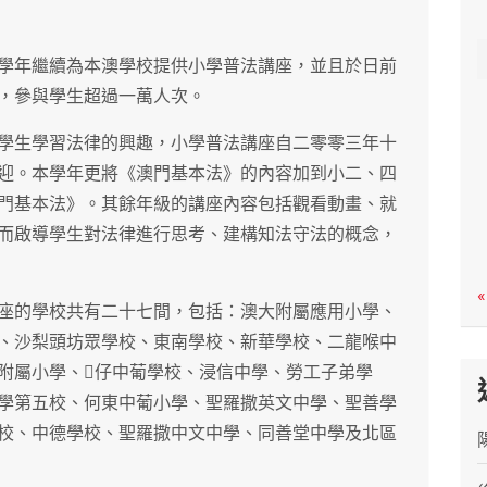
c
h
學年繼續為本澳學校提供小學普法講座，並且於日前
，參與學生超過一萬人次。
學生學習法律的興趣，小學普法講座自二零零三年十
迎。本學年更將《澳門基本法》的內容加到小二、四
門基本法》。其餘年級的講座內容包括觀看動畫、就
而啟導學生對法律進行思考、建構知法守法的概念，
«
座的學校共有二十七間，包括：澳大附屬應用小學、
、沙梨頭坊眾學校、東南學校、新華學校、二龍喉中
附屬小學、仔中葡學校、浸信中學、勞工子弟學
學第五校、何東中葡小學、聖羅撒英文中學、聖善學
校、中德學校、聖羅撒中文中學、同善堂中學及北區