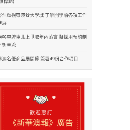
(無標題)
岑浩輝視察澳琴大學城 了解開學前各項工作
進展
橫琴單牌車北上爭取年內落實 擬採用預約制
平衡車流
粵澳名優商品展開幕 簽署49份合作項目