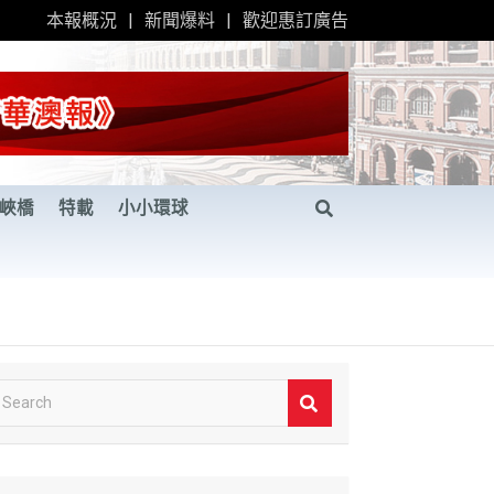
本報概況
新聞爆料
歡迎惠訂廣告
峽橋
特載
小小環球
S