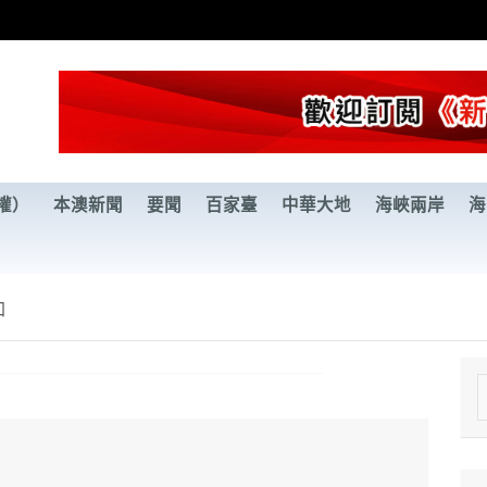
權）
本澳新聞
要聞
百家臺
中華大地
海峽兩岸
海
加
e
a
r