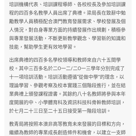
培訓機構代表、培訓課程導師、各校校長及參加培訓課
程的四百多名教學人員出席了典禮。梁局長在致辭中勉
勵教學人員積極配合澳門教育發展需求、學校發展及個
人情況，對自身專業方面的持續發展作出規劃，積極參
與專業發展活動，不斷更新教學觀念、學習新的知識和
技能，幫助學生更有效地學習。
出席典禮的四百多名學校領導和教師來自六十五間學
校。其中三百多名於二O一二/二O一三學年分別完成了
十一項培訓活動。培訓活動遵循“從做中學”的理念，以
理論學習、參觀考察及校本實踐三個階段進行，並在結
業典禮上頒發課程證書。其餘約八十名教師將參與本年
度開展的中、小學體育科及資訊科技科骨幹教師培訓，
於七月二十三日至二十五日接受第一階段培訓。
教青局將按照本澳非高等教育未來發展的目標和方向，
繼續為教師的專業成長創造條件和機會，以建立一支師