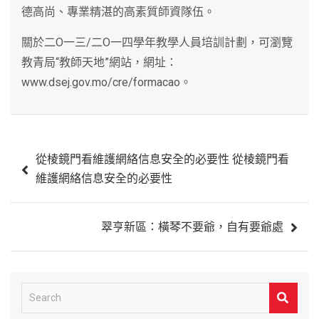
德高尚、專業精湛的高素質師資隊伍。
關於二O一三/二O一四學年教學人員培訓計劃，可瀏覽
教青局“教師天地”網站，網址：
www.dsej.gov.mo/cre/formacao。
文
從棱鏡門看維護網絡信息安全的必要性 從棱鏡門看
章
維護網絡信息安全的必要性
導
覽
翠亨新區：橫琴不要爺，自有要爺處
S
e