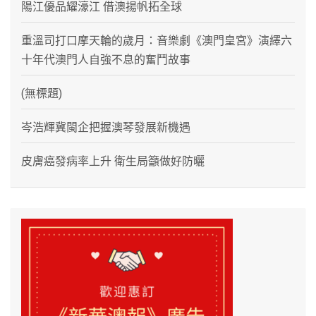
陽江優品耀濠江 借澳揚帆拓全球
重溫司打口摩天輪的歲月：音樂劇《澳門皇宮》演繹六
十年代澳門人自強不息的奮鬥故事
(無標題)
岑浩輝冀閩企把握澳琴發展新機遇
皮膚癌發病率上升 衛生局籲做好防曬