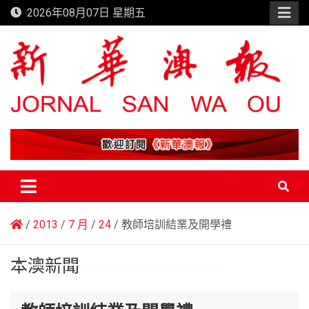
Skip
2026年08月07日 星期五
to
content
新華澳報
2013
7 月
24
教師培訓結業及開學禮
本澳新聞