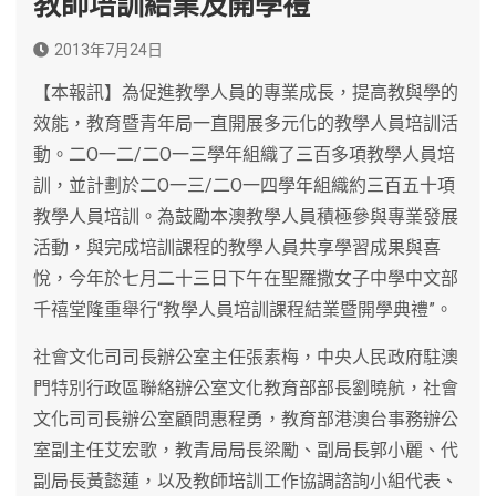
教師培訓結業及開學禮
2013年7月24日
【本報訊】為促進教學人員的專業成長，提高教與學的
效能，教育暨青年局一直開展多元化的教學人員培訓活
動。二O一二/二O一三學年組織了三百多項教學人員培
訓，並計劃於二O一三/二O一四學年組織約三百五十項
教學人員培訓。為鼓勵本澳教學人員積極參與專業發展
活動，與完成培訓課程的教學人員共享學習成果與喜
悅，今年於七月二十三日下午在聖羅撒女子中學中文部
千禧堂隆重舉行“教學人員培訓課程結業暨開學典禮”。
社會文化司司長辦公室主任張素梅，中央人民政府駐澳
門特別行政區聯絡辦公室文化教育部部長劉曉航，社會
文化司司長辦公室顧問惠程勇，教育部港澳台事務辦公
室副主任艾宏歌，教青局局長梁勵、副局長郭小麗、代
副局長黃懿蓮，以及教師培訓工作協調諮詢小組代表、