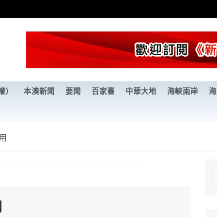
權）
本澳新聞
要聞
百家臺
中華大地
海峽兩岸
海
用
e
a
用
r