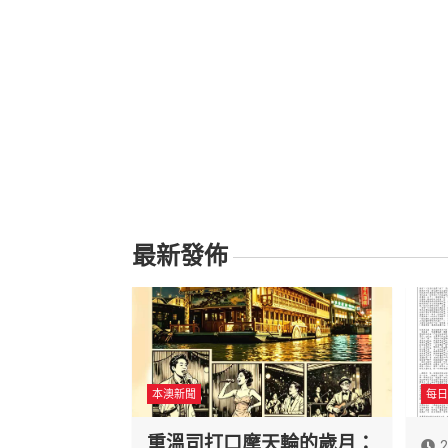
最新發佈
本澳新聞
每日
重溫司打口摩天輪的歲月：