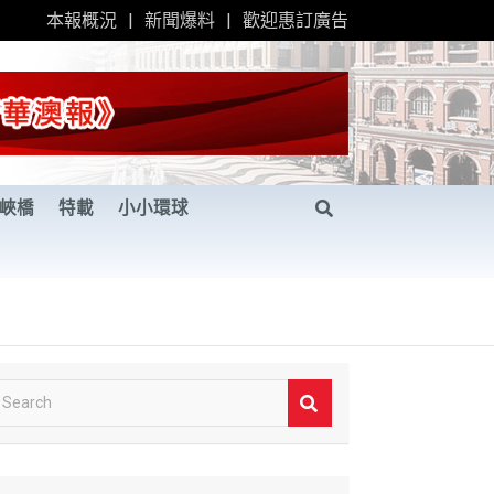
本報概況
新聞爆料
歡迎惠訂廣告
峽橋
特載
小小環球
S