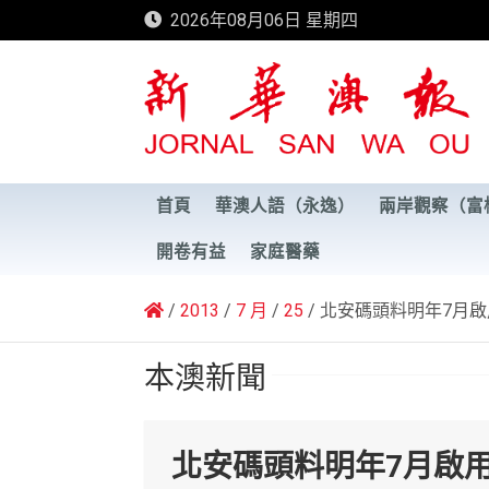
Skip
2026年08月06日 星期四
to
content
新華澳報
首頁
華澳人語（永逸）
兩岸觀察（富
開卷有益
家庭醫藥
2013
7 月
25
北安碼頭料明年7月啟
本澳新聞
北安碼頭料明年7月啟