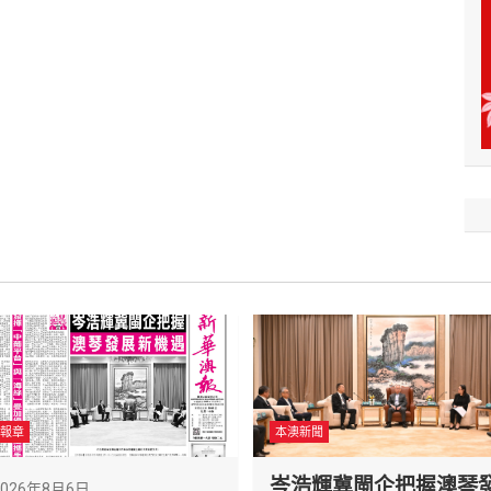
報章
本澳新聞
岑浩輝冀閩企把握澳琴
2026年8月6日