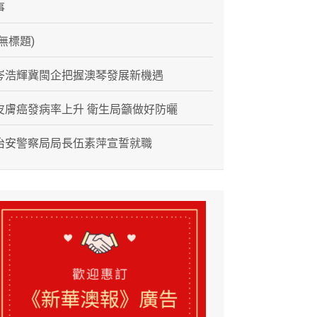
事
(無標題)
岑浩輝冀閩企把握澳琴發展新機遇
皮膚癌發病率上升 衛生局籲做好防曬
治安警察局局長伍素萍宣誓就職