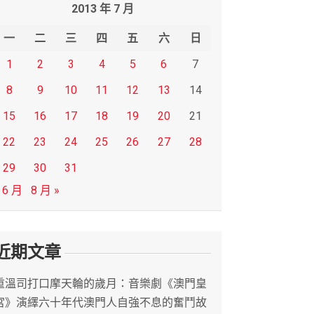
2013 年 7 月
一
二
三
四
五
六
日
1
2
3
4
5
6
7
8
9
10
11
12
13
14
15
16
17
18
19
20
21
22
23
24
25
26
27
28
29
30
31
 6 月
8 月 »
近期文章
重溫司打口摩天輪的歲月：音樂劇《澳門皇
宮》演繹六十年代澳門人自強不息的奮鬥故