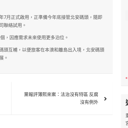
c
h
年7月正式啟用，正準備今年底接管北安碼頭，隨即
司聯絡試用。
1個，因應需求未來使用更多泊位。
碼頭互補，以便旅客在本澳和離島出入境，北安碼頭
展。
«
黨報評薄熙來案：法治沒有特區 反腐
沒有例外