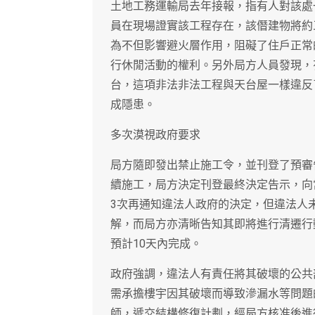
土地工務運輸局去年接報，指有人對該處
員在現場證實該工程存在，該僭建物將約
為不但影響避火層作用，阻礙了住戶正常
行休閒活動的權利。另外局方人員發現，
台，這項非法非法工程與天台屋一樣違反
成隱患。
多次漠視政府要求
局方隨即發出禁止施工令，並刊登了預審
續施工，局方決定刊登最終決定告示，向
3次再通知違法人政府的決定，但違法人
解，而局方亦清晰告知其即將進行清遷行
預計10天內完成。
政府強調，違法人有責任將其破壞的公共
需承擔樓宇因其破壞而導致滲漏水等問題
師，遞交結構修復計劃，經局方核准後進