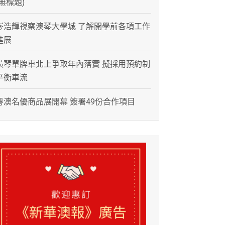
(無標題)
岑浩輝視察澳琴大學城 了解開學前各項工作
進展
橫琴單牌車北上爭取年內落實 擬採用預約制
平衡車流
粵澳名優商品展開幕 簽署49份合作項目