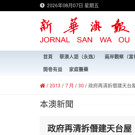
Skip
2026年08月07日 星期五
to
content
新華澳報
首頁
華澳人語（永逸）
兩岸觀察（富
開卷有益
家庭醫藥
2013
7 月
30
政府再清拆僭建天台
本澳新聞
政府再清拆僭建天台屋