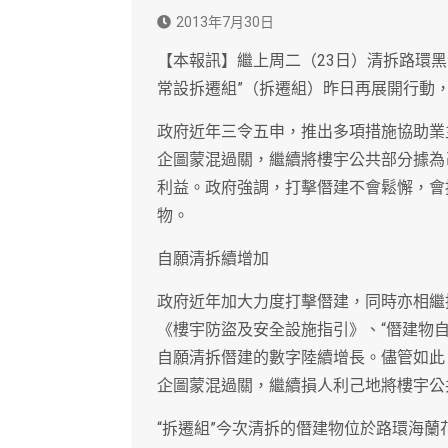
2013年7月30日
【本報訊】繼上周二（23日）清拆路環
常設拆遷組”（拆遷組）昨日再展開行動
政府近年三令五申，推出多項措施協助業
企圖蒙混過關，繼續將樓宇公共部分據為
利益。政府強調，打擊僭建不會鬆懈，會
物。
自願清拆續增加
政府近年加大力度打擊僭建，同時亦相繼
《樓宇防盜及安全設施指引》、“僭建物
自願清拆僭建的數字陸續增長。儘管如此
企圖蒙混過關，繼續損人利己地將樓宇公
“拆遷組”今次清拆的僭建物位於路環海