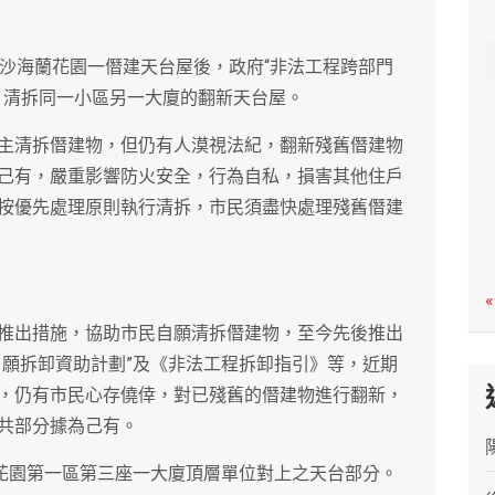
c
h
黑沙海蘭花園一僭建天台屋後，政府“非法工程跨部門
，清拆同一小區另一大廈的翻新天台屋。
主清拆僭建物，但仍有人漠視法紀，翻新殘舊僭建物
己有，嚴重影響防火安全，行為自私，損害其他住戶
按優先處理原則執行清拆，市民須盡快處理殘舊僭建
«
推出措施，協助市民自願清拆僭建物，至今先後推出
自願拆卸資助計劃”及《非法工程拆卸指引》等，近期
，仍有市民心存僥倖，對已殘舊的僭建物進行翻新，
共部分據為己有。
蘭花園第一區第三座一大廈頂層單位對上之天台部分。