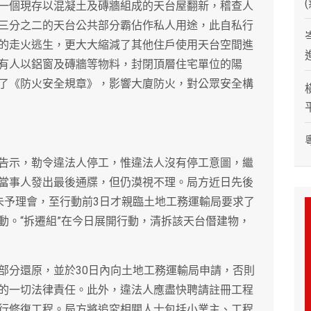
一個現存以混凝土及磚牆組成的天台屋翻新，稽查人
三分之二的天台公共部分霸佔作私人用途，此自私行
的走火逃生，更大大縮減了其他住戶使用天台空間進
有人以鋁窗及磚牆等物料，封閉頂層住宅單位的陽
了《防火安全規章》，影響大廈防火，對公眾安全構
告示，勒令違法人停工，惟違法人沒有停工意圖，繼
當事人發出最後通牒，但仍漠視不理。局方近日先後
未予理會，至行動前3日才親臨土地工務運輸局要求了
動。“拆遷組”在今日展開行動，清拆該天台僭建物，
部分還原，並於30日內向土地工務運輸局申請，否則
的一切法律責任。此外，違法人應盡快聘請註冊工程
行修復工程。局方將追究相關人士包括小業主、工程