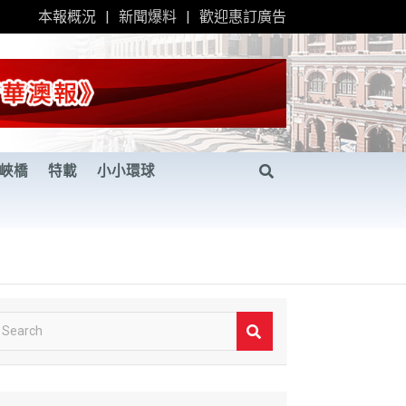
本報概況
新聞爆料
歡迎惠訂廣告
峽橋
特載
小小環球
S