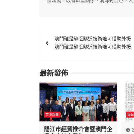
僭建物，改善鄰里關係，消除對自己、公
文
澳門確是缺乏隧道技術唯可借助外援
章
澳門確是缺乏隧道技術唯可借助外援
導
覽
最新發佈
本澳新聞
每日
陽江市經貿推介會暨澳門企