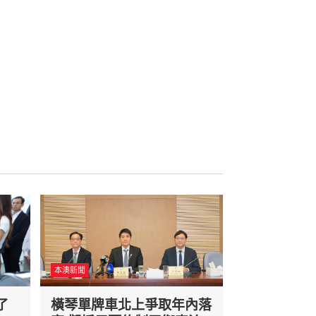
本澳新聞
了
橫琴單牌車北上爭取年內落