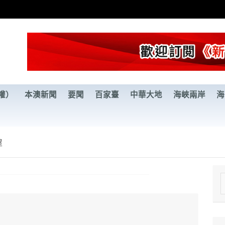
權）
本澳新聞
要聞
百家臺
中華大地
海峽兩岸
海
屋
e
a
r