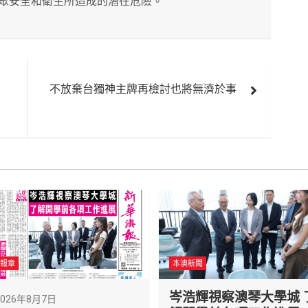
眾安全和衛生所造成的潛在危險。
不放棄台獨神主牌再檢討也將無濟於事
報章
本澳新聞
岑浩輝視察澳琴大學城 
2026年8月7日