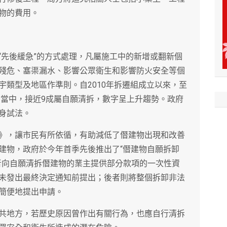
物的費用。
“先後緩急”的方式處理，凡屬施工中的新增或翻新個
殘危、塞渠漏水、影響公眾衛生和影響防火安全等個
宇類型及地區作準則。自2010年拆遷組成立以來，至
，當中，接近9成屬自願清拆，數字呈上升趨勢。政府
身試法。
》，讓市民有所依循，有助減低了僭建物出現和改善
建物，政府於今年首季先後推出了“僭建物自願拆卸
者向自願清拆僭建物的業主提供部分款項的一次性資
未發出最終決定通知前提出；後者則將整個拆卸非法
簡便地提出申請。
共地方，若歷史原因曾作出有關行為，也應自行清拆