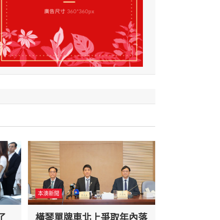
本澳新聞
了
橫琴單牌車北上爭取年內落