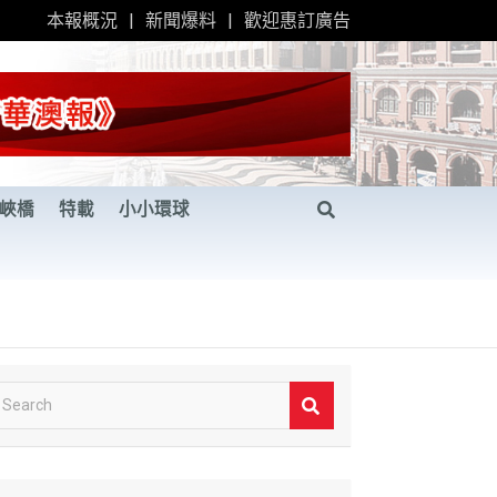
本報概況
新聞爆料
歡迎惠訂廣告
峽橋
特載
小小環球
S