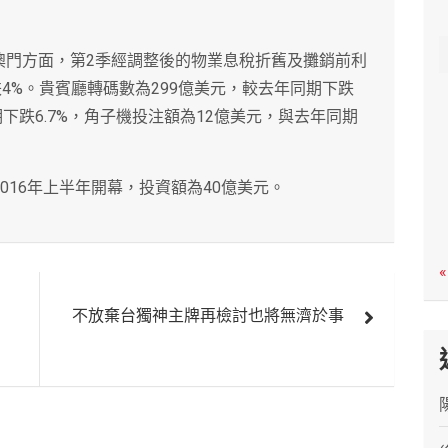
c
h
澳門方面，第2季經調整後的物業息稅折舊及攤銷前利
期下跌4%。貴賓廳轉碼數為299億美元，較去年同期下跌
期下跌6.7%，角子機投注額為12億美元，與去年同期
016年上半年開幕，投資額為40億美元。
«
不放棄台獨神主牌再檢討也將無濟於事