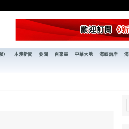
權）
本澳新聞
要聞
百家臺
中華大地
海峽兩岸
海
e
a
r