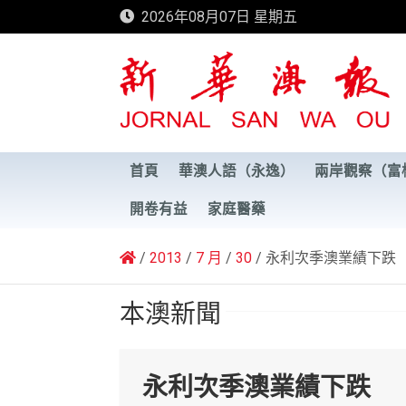
Skip
2026年08月07日 星期五
to
content
新華澳報
首頁
華澳人語（永逸）
兩岸觀察（富
開卷有益
家庭醫藥
2013
7 月
30
永利次季澳業績下跌
本澳新聞
永利次季澳業績下跌