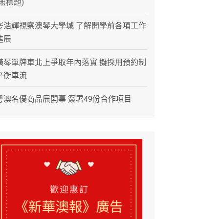
(無標題)
岑浩輝視察澳琴大學城 了解開學前各項工作
進展
橫琴單牌車北上爭取年內落實 擬採用預約制
平衡車流
粵澳名優商品展開幕 簽署49份合作項目