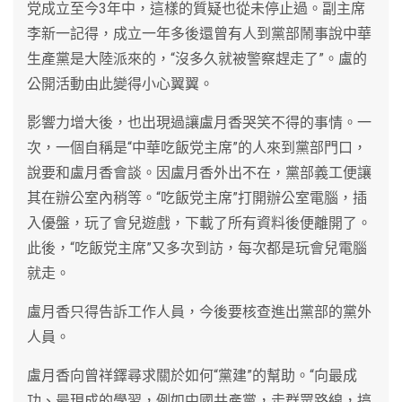
党成立至今3年中，這樣的質疑也從未停止過。副主席
李新一記得，成立一年多後還曾有人到黨部鬧事說中華
生產黨是大陸派來的，“沒多久就被警察趕走了”。盧的
公開活動由此變得小心翼翼。
影響力增大後，也出現過讓盧月香哭笑不得的事情。一
次，一個自稱是“中華吃飯党主席”的人來到黨部門口，
說要和盧月香會談。因盧月香外出不在，黨部義工便讓
其在辦公室內稍等。“吃飯党主席”打開辦公室電腦，插
入優盤，玩了會兒遊戲，下載了所有資料後便離開了。
此後，“吃飯党主席”又多次到訪，每次都是玩會兒電腦
就走。
盧月香只得告訴工作人員，今後要核查進出黨部的黨外
人員。
盧月香向曾祥鐸尋求關於如何“黨建”的幫助。“向最成
功、最現成的學習，例如中國共產黨，走群眾路線，搞