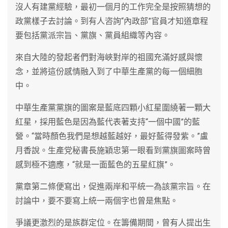
沒人有建黨經驗，最初一個月的工作完全是按照猜想的
政黨樣子去討論。到有人咨詢“內政部”官員才知道章程
要包括黨派宗旨、黨旗、黨員組織等內容。
來自大陸的發起者們對海峽對岸的祖國充滿好感與懷
念，並將這份感情融入到了中華生產黨的每一個細胞
中。
中華生產黨黨旗的圖案是藍底四顆小紅星圍繞著一顆大
紅星，採用藍色是因為藍代表著支持“一個中國”的藍
營。“當時顏色我們是想越藍越好，最好藍得發紫。”盧
月香說。生產党秘書長施穎忠第一眼看到黨旗圖案時曾
感到極不適應，“就是一面藍色的五星紅旗”。
黨章第二條便寫出，促進兩岸和平統一為該黨宗旨。在
討論中，要不要寫上統一兩個字也曾是焦點。
爭議更激烈的是族群定位。在籌備期間，曾有人提出生