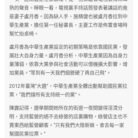
熟的聲音。睜眼一看，電視裏手持話筒發表著講話的竟
是妻子盧月香。因為缺人手，施精健也被盧月香拉到中
華生產黨，擔任第一任秘書長，主要工作是佈置會場時
幫忙抬桌椅。
盧月香為中華生產黨設定的初期策略是依靠國民黨，發
展壯大自身力量。盧月香分析，中華生產黨因為自身力
量薄弱，依靠大黨參與社會活動可以借機擴大影響，增
加黨員。“等到有一天我們翅膀硬了再自己飛”。
2012年臺灣“大選”，中華生產黨全體出動幫助國民黨拉
票，“我們撐所有支持統一的黨”。
陳露記得，選舉期間她所在的街道一夜間變得涇渭分
明，支持藍營的絕不去綠營的店裏購物，綠營店主也不
賣東西給藍營顧客。“只有我們大陸新娘，會去每一家
幫國民黨拉票。”