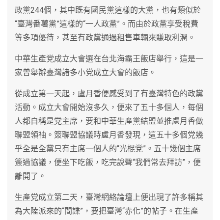
政黨244個，其中既有國民黨這樣的大黨，也有類似於
“臺灣番薯黨”這樣的“一人政黨”。而由於政黨享受稅費
等多項優待，甚至有政黨通過租售車輛來賺取利潤。
中華生產党成立大會選在台北海霸王飯店舉行，這是一
家曾舉辦臺灣諸多小党成立大會的飯店。
從成立第一天起，盧月香便感受到了有臺灣特色的政黨
活動。成立大會開始沒多久，便來了五十多個人，每個
人都自稱是党主席，要和中華生產黨結盟並推盧月香做
聯盟領袖。簽聯盟協議時盧月香發現，這五十多個党幾
乎全是全黨只有主席一個人的“光棍党”。五十幾個主席
簽過協議，便坐下吃飯，吃完說聲“我們常去拜訪”，便
離開了。
生產党成立第二天，臺灣網絡論壇上便出現了許多稱其
為大陸派來的“間諜”，要把臺灣“赤化”的帖子。在生產