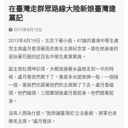
在臺灣走群眾路線大陸新娘臺灣建
黨記
2013年8月10日
2013年4月19日，北京下著小雨，47歲的臺灣中華生產
党主席盧月香頂著雨走進毛主席紀念堂。跟在她身後的
是抬著花圈的近百名中華生產黨黨員。
副主席杜潤坤記得，大概是繞著水晶棺走到一半的時
候，盧月香突然跪下了。像是多米諾骨牌一般，一個接
一個，黨員們也跟著他們的主席跪了下去。盧月香磕
頭，他們磕頭，三個響頭後盧月香起身，他們跟著起
身。
沒有人問為什麼。“我想讓臺灣的‘立法委員’、將軍也來
跪毛主席。”盧月香說。