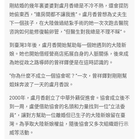
剛結婚的幾年裏婆婆對盧月香總是不冷不熱，還會提防
她偷東西，“連房間都不讓我進”。盧月香曾想為丈夫生
下一個孩子，在大陸做過結紮手術的她一次次跑去醫院
咨詢如何能修復輸卵管，“但醫生對我總是不理不睬”。
到臺灣3年後，盧月香開始幫助每一個她遇到的大陸新
娘。她也開始借經營商店拓展自身的人脈關係，後來成
為她從政之路導師的曾祥鐸便是在這時認識的。
“你為什麼不成立一個協會呢？”一次，曾祥鐸對剛剛幫
姐妹奔波了一天的盧月香說。
2000年，盧月香創立了中華外籍促進會。協會成立後不
到一周，盧便借助協會的名頭和力量找到一位“立法委
員”，讓對方幫助一位離婚但已生子的大陸新娘留在臺
灣。為爭取大陸新娘權益，隨後協會又多次組織遊行示
威等活動。