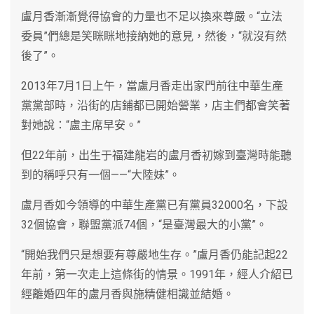
盧月香漸漸覺得協會的力量也不足以換來尊嚴。“立法
委員”們總是笑眯眯地接納她的意見，然後，“就沒有然
後了”。
2013年7月1日上午，當盧月香走出家門前往中華生產
黨黨部時，沿街的店鋪都已開始營業，店主們都會笑著
對她說：“盧主席早安。”
但22年前，出生于福建龍岩的盧月香初嫁到臺灣時能聽
到的稱呼只有一個——“大陸妹”。
盧月香如今領導的中華生產黨已有黨員32000名，下設
32個協會，聯盟黨派74個，“是臺灣最大的小黨”。
“開始我們只是想要有尊嚴地生存。”盧月香仍能記起22
年前，第一次走上這條街的情景。1991年，經人介紹已
經離婚四年的盧月香與施精健相識並結婚。