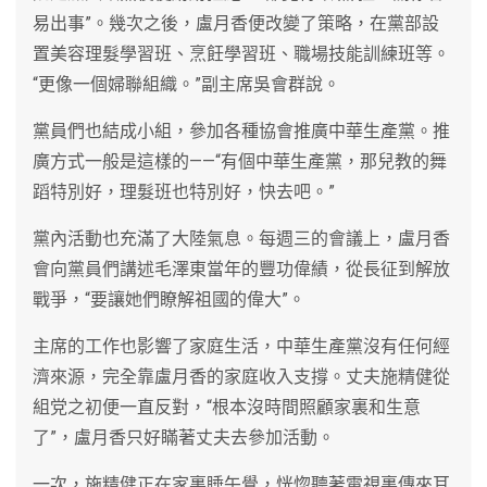
易出事”。幾次之後，盧月香便改變了策略，在黨部設
置美容理髮學習班、烹飪學習班、職場技能訓練班等。
“更像一個婦聯組織。”副主席吳會群說。
黨員們也結成小組，參加各種協會推廣中華生產黨。推
廣方式一般是這樣的——“有個中華生產黨，那兒教的舞
蹈特別好，理髮班也特別好，快去吧。”
黨內活動也充滿了大陸氣息。每週三的會議上，盧月香
會向黨員們講述毛澤東當年的豐功偉績，從長征到解放
戰爭，“要讓她們瞭解祖國的偉大”。
主席的工作也影響了家庭生活，中華生產黨沒有任何經
濟來源，完全靠盧月香的家庭收入支撐。丈夫施精健從
組党之初便一直反對，“根本沒時間照顧家裏和生意
了”，盧月香只好瞞著丈夫去參加活動。
一次，施精健正在家裏睡午覺，恍惚聽著電視裏傳來耳