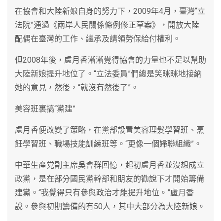
在協會和大陸新娘自身的努力下，2009年4月，臺灣“立
法院”通過《兩岸人民關係條例修正草案》，開放大陸
配偶在臺灣的工作、繼承及請領勞保給付權利。
但2008年後，盧月香漸漸覺得協會的力量也不足以幫助
大陸新娘提升地位了。“立法委員”們總是笑眯眯地接納
她的意見，然後，“就沒有然後了”。
美容班裏搞“黨建”
盧月香便改變了策略，在黨部設置美容理髮學習班、烹
飪學習班、職場技能訓練班等。“更像一個婦聯組織”。
中華生產党副主席吳會群回憶，起初盧月香並沒想成立
政黨，是在部分國民黨幹部和朋友的勸說下才開始籌備
建黨。“我覺得只有參與政治才能提升地位。”盧月香
說。參與初期籌備的有50人，其中大部分為大陸新娘。