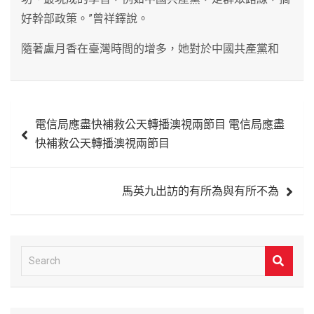
好幹部政策。”曾祥鐸說。
隨著盧月香在臺灣時間的增多，她對於中國共產黨和
文
電信局應盡快補救公天轉播澳視兩節目 電信局應盡
章
快補救公天轉播澳視兩節目
導
覽
馬英九出訪的有所為與有所不為
S
e
a
r