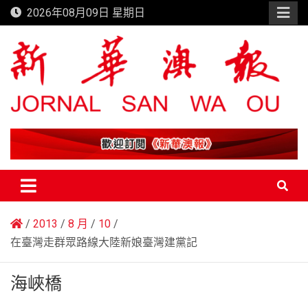
Skip
2026年08月09日 星期日
to
content
新華澳報
2013
8 月
10
在臺灣走群眾路線大陸新娘臺灣建黨記
海峽橋