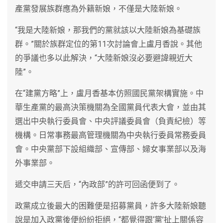
產黨發展族群應為外籍新娘，不僅是大陸新娘。
“我是大陸新娘，那我們的黨就該以大陸新娘為基礎族
群。”關於族群定位的第11次討論會上盧月香說。其他
的爭議也多以此解決，“大陸新娘沒必要避諱親近大
陸”。
在“建黨方略”上，盧月香基本仿照國民黨架構實施。中
華生產黨的最高決策機關為全國黨員代表大會，並由其
選出中央執行委員會、中央評議委員會（負責紀檢）等
機構。日常事務最高管理機關為中央執行委員常務委員
會。中央黨部下設組織部、宣傳部、婦女事業部以及海
外事業部。
遞交申請三天后，“內政部”的許可回函便到了。
政黨成立後最大的困難便是招募黨員，許多大陸新娘聽
說是加入政黨後便紛紛拒絕，“都覺得跟‘黨’扯上關係容