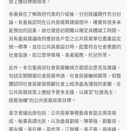
排上樓目標期限等。
各委員在了解政府代表的介紹後，分別就議題作充分討
論。有委員認同在公共房屋興建過程中，確實有很多未
能預估的因素，故在建造初期難以確定具體竣工時間。
另有委員建議政府應就各戶型之公共房屋單位盡量設定
統一標準，並在公共房屋設計時，配置符合社會需要的
社會設施，如公眾停車場、長者服務、托兒所等。
此外，多位委員就社會房屋輪候方面提出意見及建議，
包括定期開展社會房屋申請、社會房屋輪候期等，但整
體認同社會房屋是照顧社會上經濟最為薄弱的家團，在
公共房屋政策上應給予更多支援，以達至“社屋為主、
經屋為輔”的公共房屋政策目標。
是次會議出席包括：公共房屋事務委員會副主席梁竟
成、秘書長譚光民，以及委員劉榕、陳華強、劉藝良、
鄭永輝、吳在權、梁桂萍、江銳輝、吳子寧、高岸峰、