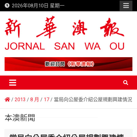
Skip
2026年08月10日 星期一
to
content
新華澳報
2013
8 月
17
當局向公屋委介紹公屋規劃興建情況
本澳新聞