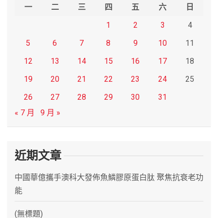
h
一
二
三
四
五
六
日
1
2
3
4
5
6
7
8
9
10
11
12
13
14
15
16
17
18
19
20
21
22
23
24
25
26
27
28
29
30
31
« 7 月
9 月 »
近期文章
中國華億攜手澳科大發佈魚鱗膠原蛋白肽 聚焦抗衰老功
能
(無標題)