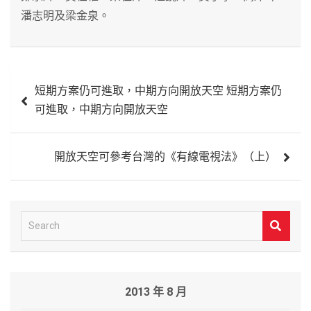
潘志明及梁金泉。
文
短期方案仍可進取，中期方向開放天空 短期方案仍
章
可進取，中期方向開放天空
導
覽
開放天空可參考台灣的《有線電視法》（上）
S
e
a
r
2013 年 8 月
c