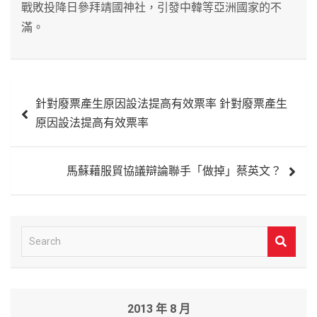
戰敗投降日參拜靖國神社，引發中韓等亞洲國家的不
滿。
文
針對廢票產生原因設法提高有效票率 針對廢票產生
章
原因設法提高有效票率
導
覽
馬蘇藉服貿協議辯論聯手「做掉」蔡英文？
S
e
a
r
2013 年 8 月
c