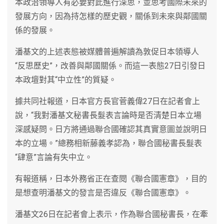
本政治領導人有必要對此進行深思，並思考國際未來的
發展方向，因為持怎樣的歷史觀，關係到未來與鄰國關
係的發展。
潘基文的上述表態被媒體普遍解讀為敦促日本領導人
“反思歷史”，改善與鄰國關係。而這一表態27日引發日
本政壇對其“中立性”的質疑。
據共同社報道，日本官方長官菅義偉27日在記者會上
說，“我對潘基文秘書長髮表言論時是否清楚日本立場
深感疑問。日方將通過聯合國確認其真實意圖並說明日
本的立場。”總務相新藤義孝認為，聯合國秘書長髮表
“肆意”言論有失中立。
有報道稱，日本外務省正在查閱《聯合國憲章》，目的
是想查明潘基文的發言是否違反《聯合國憲章》。
潘基文26日在記者會上表示，作為聯合國秘書長，在牽