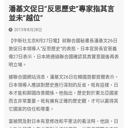
潘基文促日“反思歷史”專家指其言
並未“越位”
2013年8月28日
【中新社北京8月27日電】就聯合國秘書長潘基文26日
敦促日本領導人“反思歷史”的表態，日本官房長官菅義
偉27日表示，日本將通過聯合國確認其真實意圖後再表
明立場。
據聯合國網站消息，潘基文26日在韓國首都首爾表示，
日本領導人應該對歷史進行深刻的反省，祗有這樣，日
本才能和鄰國改善關係。他指出，歷史對於東北亞國家
而言非常重要。祗有擁有正確的歷史觀，才可以贏得其
它國家的信任和尊重。
當被問及對日本有意修改和平憲法的看法時，他說，日