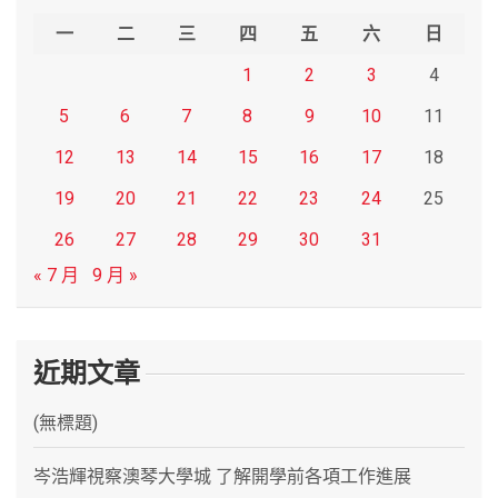
h
一
二
三
四
五
六
日
1
2
3
4
5
6
7
8
9
10
11
12
13
14
15
16
17
18
19
20
21
22
23
24
25
26
27
28
29
30
31
« 7 月
9 月 »
近期文章
(無標題)
岑浩輝視察澳琴大學城 了解開學前各項工作進展