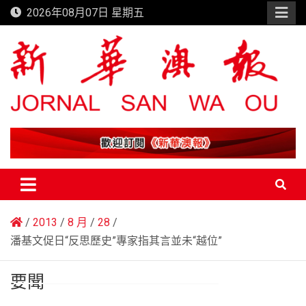
Skip
2026年08月07日 星期五
to
content
新華澳報
2013
8 月
28
潘基文促日“反思歷史”專家指其言並未“越位”
要聞