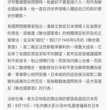
涉到雙邊關係問題時，他最好不要直接介入。但作為聯
合國秘書長，他一直在向世界領導人闡述自己的對於歷
史的觀點。
有國際問題專家指出，潘基文敦促日本領導人反省歷史
的表態，是維護《聯合國憲章》的相關規定和宗旨的正
當做法，並沒有“越位”。簽訂于1945年6月的《聯合國
憲章》，是二戰反法西斯戰爭勝利的一項重大成就，它
反映了各國民眾追求和平的願望。其宗旨就是維護國際
和平與安全、制止侵略行為。而安倍內閣上台後，否認
日本二戰侵略史，推動修改日本和平憲法解禁集體自衛
權，軍事野心昭然若揭。日本政府的這些做法是對二戰
勝利成果的公然否定，是挑戰戰後國際秩序，這才是違
反《聯合國憲章》的行為。
法新社稱，東北亞地區近期出現的緊張局面因日本而
起。8月15日，3名內閣大臣以及90名國會議員在日本