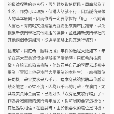
的道德標準約束言行，否則難以取信選民。周庭希為了
出名，作秀可以理解，但講大話就不行，因為誠信是做
人的基本原則。因而作秀一定要掌握好「度」，否則害
人害己。有的帖文還建議周庭希出來向市民謝罪，以免
拖累新澳門學社其他兩組的選情，並建議新澳門學社的
其他兩個參選組別，從選舉策略上與其進行切割。
據瞭解，周庭希「賊喊捉賊」事件的過程大致如下，年
前在某大型美資博企舉辦招聘活動時，周庭希前往應
徵。在填寫應徵表格時，他故意將自己的學歷寫成初中
畢業（實際上他是澳門大學畢業的本科生），應徵職位
是司機，薪金要求是八千元。這本身就讓招聘單位感到
缺乏誠意，心智不清，因為八千元的月薪，在澳門，尤
其是美資博企而言，已經好久「沒有這支歌仔唱」了。
作為身體健康的澳門青年居民，對薪酬的要求這樣低，
真是難以相信。在面試時，由於他要求的職位是司機，