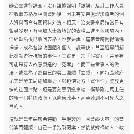
辦公室進行調查，沒有證據證明「銀娛」及其工作人員
在收取表格及相關資料後，因未有妥善處理求職者的個
人資料而令有關資料外洩。相反。治安警察局指當日有
警員發現，有現場人士將填好的表格丟進黑色膠袋內，
但經勸喻後已收回表格。也就是說，這宗當時鬧得沸沸
揚揚，成為各論政團體和個人口誅筆伐，甚至還專門籍
此發動遊行抗議的事件，其實是一宗「假案」，甚至有
可能是有人故意製造的「冤案」。而某些當事人的做
法，或是為了為自己的勞工團體「立威」，向特區政府
尤其是勞工局施加壓力，以迫使對方「買佢怕」發放更
多的社團津貼，還是要刻意製造事端，衝擊剛走馬上任
的新一屆特區政府，以癱瘓政事，甚至達到不可見人之
目的。
這就是當年惡魔希特勒一手泡製的「國會縱火案」的當
代澳門翻版。自己一手泡製假案，然後就嫁禍於人。政