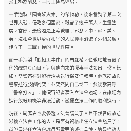
治上極為醜惡，手段上極為卑劣。
一手泡製「國會縱火案」的希特勒，後來發動了第二次
世界大戰，侵略多個國家，殺害了幾千萬人，生靈塗
炭。當然，最後還是正義戰勝了邪惡，中、蘇、美、
英、法和全世界愛好和平的人民聯手消滅了這個惡魔，
建立了「二戰」後的世界秩序。
而一手泡製「假招工事件」的周庭希，也徹底地暴露了
他的醜惡真面目。這與他向來的攪事手法如出一轍。比
如，當警察在對遊行活動執行保安任務時，他就籍故與
警察進行肢體衝突，並突然間自己倒下，然後就高呼
「警察打人」；他假冒記者潛入立法會議場，在議場內
進行放紙飛機等非法活動，滋擾立法工作的順利進行。
現在，周庭希也要參選立法會議員了。且不說曾經故意
滋擾立法會工作的人，是否有資格出任立法會議員了，
就說是出任立法會議員所需要的誠信品德，這是從政人