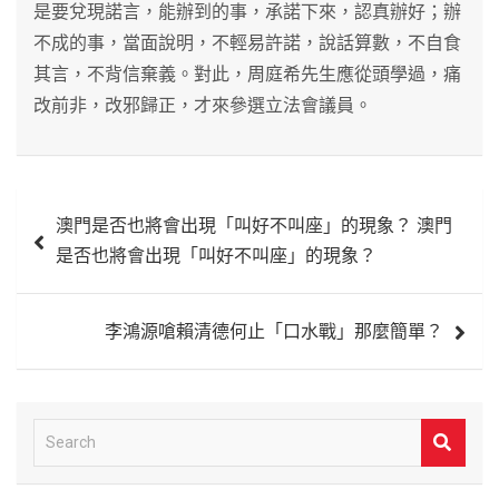
是要兌現諾言，能辦到的事，承諾下來，認真辦好；辦
不成的事，當面說明，不輕易許諾，說話算數，不自食
其言，不背信棄義。對此，周庭希先生應從頭學過，痛
改前非，改邪歸正，才來參選立法會議員。
文
澳門是否也將會出現「叫好不叫座」的現象？ 澳門
章
是否也將會出現「叫好不叫座」的現象？
導
覽
李鴻源嗆賴清德何止「口水戰」那麼簡單？
S
e
a