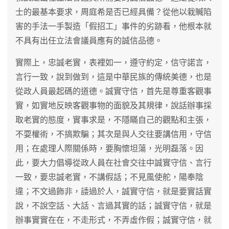
士的最基本要求，周庭希是否已經具備？從他以栽贓陷
害的手法一手製造「假招工」事件的劣跡看，他根本就
不具有出任立法會議員應有的誠信品德。
實際上，忠誠老實，表裡如一，遵守約定，信守諾言，
言行一致，說到做到，這是中華民族的傳統美德，也是
從政人員最起碼的道德。誠實守信，首先是尊重客觀事
實，如實地反映客觀事物的面貌及其規律，說話辦事採
取老實的態度，實事求是，不隱瞞自己的觀點和主張，
不耍權術，不搞欺騙；其次是與人交往要講信用，守信
用；在處理人際關係時，要胸懷坦蕩，光明磊落。因
此，要大力倡導從政人員在社會交往中誠實守信、言行
一致，要忠誠老實，不講假話；不見風使舵，陽奉陰
違；不文過飾非，諉過於人，誠實守信，就是要實話實
說，不說空話、大話、言過其實的話；誠實守信，就是
辦事實實在在，不走形式，不弄虛作假；誠實守信，就