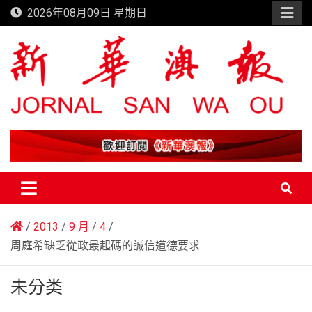
Skip
2026年08月09日 星期日
to
content
新華澳報
2013
9 月
4
周庭希缺乏從政最起碼的誠信道德要求
未分类