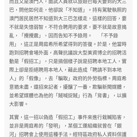
而且又是澳門人，面試人員就以旅遊巴每天要到的大三
巴，問他如何走，他卻說「不知道」。持有駕駛執照的
澳門居民居然不知道到大三巴怎樣走，這樣的回答，要
不就是失憶弱智，不符合聘用的要求，要不就是故意搗
亂，「攪攪震」，因而告知不予錄用。 「不予錄
用」，這正是周庭希所希望得到的答復。於是，他當時
跑到招聘會場外面，高聲抗議說大型美資博企的招聘活
動是「假招工」，只是搞個樣子說是招聘本地工人，實
際上卻是拒絕聘用本地人，藉此造成「聘請不到本地
人」的「假像」，去「騙取」政府的外勞指標。周庭希
意猶未盡，還招來記者，擾釀了一番，欺騙新聞媒體，
並希望媒體也為他的「賊喊捉賊」行為「背書」，以擴
大影響。
其實，這一招以偽造「假招工」事件來進行栽贓陷害，
並非是周庭希的「發明」，某個工運組織就曾在「銀
河」招聘會上使用這種手法。經特區政府私人資料保護