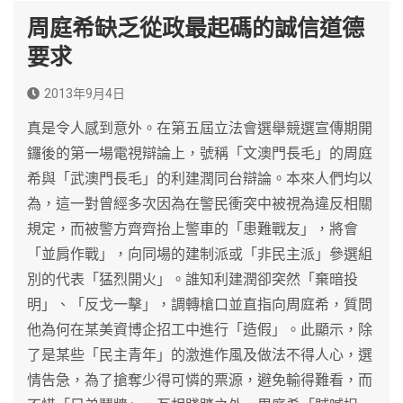
周庭希缺乏從政最起碼的誠信道德
要求
2013年9月4日
真是令人感到意外。在第五屆立法會選舉競選宣傳期開
鑼後的第一場電視辯論上，號稱「文澳門長毛」的周庭
希與「武澳門長毛」的利建潤同台辯論。本來人們均以
為，這一對曾經多次因為在警民衝突中被視為違反相關
規定，而被警方齊齊抬上警車的「患難戰友」，將會
「並肩作戰」，向同場的建制派或「非民主派」參選組
別的代表「猛烈開火」。誰知利建潤卻突然「棄暗投
明」、「反戈一擊」，調轉槍口並直指向周庭希，質問
他為何在某美資博企招工中進行「造假」。此顯示，除
了是某些「民主青年」的激進作風及做法不得人心，選
情告急，為了搶奪少得可憐的票源，避免輸得難看，而