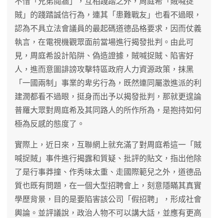
不惜「兄弟鬩牆」，互相踐踏之外，周庭希「賊喊捉
賊」的踐踏誠信行為，連其「患難戰友」也看不過眼，
認為不具立法會議員的最起碼道德品格要求，因而仗義
執言，在電視機觀眾面前當場進行揭發批判。由此可
見，周庭希設計陷阱、偽造證據，賊喊捉賊、陷害好
人，進而意圖誹謗攻擊特區政府人力資源政策，抹黑
「一國兩制」事業的卑劣行為，既然連同屬激進派的利
建潤都看不過眼，挺身而出予以揭發批判，那就更遑論
普羅大眾對周庭希及其同路人的所作所為，是抱持如何
極為反感的態度了。
實際上，近日來，互聯網上就充滿了對周庭希這一「賊
喊捉賊」事件進行揭露和質疑、批評的貼文，指出他除
了是行事莽撞、作秀味太重、走國際範兒之外，道德品
質也既有問題，在一個大型招聘會上，刻意隱瞞其真實
學歷背景，目的是要陷害該公司「假招聘」，形成社會
輿論。並評議說，政治人物不可以講大話，並應有更高