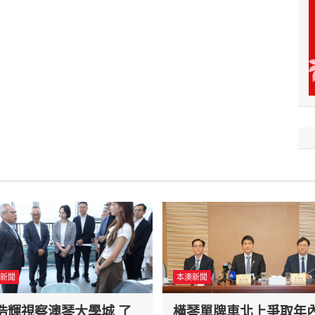
新聞
本澳新聞
浩輝視察澳琴大學城 了
橫琴單牌車北上爭取年