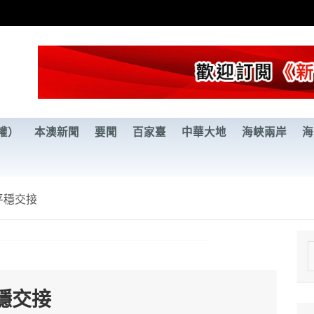
權）
本澳新聞
要聞
百家臺
中華大地
海峽兩岸
海
平穩交接
e
a
穩交接
r