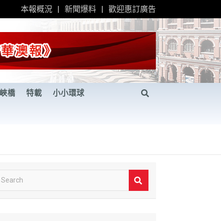
本報概況
新聞爆料
歡迎惠訂廣告
峽橋
特載
小小環球
S