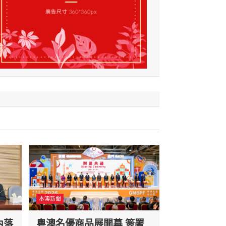
本澳新聞
內落
粵澳名優商品展開幕 簽署