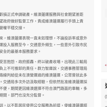
c
h
虧損正式申請破產。維澳蓮運服務與社會期望差距
望政府做好監督工作，責成維澳蓮運履行手頭上責
營權平穩交接。
來，維澳蓮運表現一直未如理想，不論投訴率或意外
運投入服務至今，交通意外頻生，一些意外引致市民
安全的最基本服務要求。
受苦抱怨、政府捱轟、終以破產收場。出現此三輸局
«
負上不可推卸的責任。群力智庫說，交通事務管理局
路線判給從未在澳營運過的維澳蓮運，公眾曾就此多
。交通局多次外訪汲取經驗，但依然批准維澳蓮運採
不便，期間更因維澳選擇不符合澳門路面的車輛，多
期間，部門也沒充分監督。
訓，以不影居民使用公交服務為前提，使維澳蓮運經