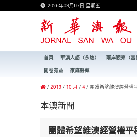
Skip
2026年08月07日 星期五
to
content
新華澳報
首頁
華澳人語（永逸）
兩岸觀察（富
開卷有益
家庭醫藥
2013
10 月
4
團體希望維澳經營權
本澳新聞
團體希望維澳經營權平