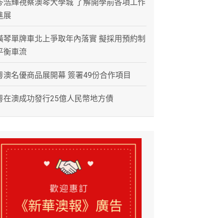
岑浩輝視察澳琴大學城 了解開學前各項工作
進展
橫琴單牌車北上爭取年內落實 擬採用預約制
平衡車流
粵澳名優商品展開幕 簽署49份合作項目
粵在澳成功發行25億人民幣地方債