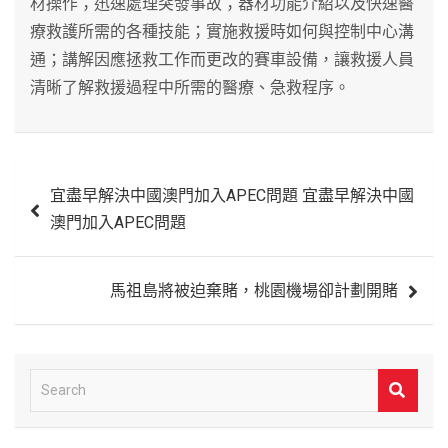
材操作；迅速處理突發事故；器材功能介紹以及快速醫
療救護所需的各種技能；實施救援時如何與控制中心溝
通；講解因應拯救工作而更改的賽車設備，讓救援人員
清晰了解救援過程中所需的醫療、急救程序。
文
宜盡早解決中國澳門加入APEC問題 宜盡早解決中國
章
澳門加入APEC問題
導
覽
馬祖島將被迫棄賭，桃園機場卻計劃開賭
S
e
a