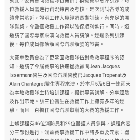
就此，委員會向救援隊伍提供了模擬賽車意外訓練，每
位救援人員需進行實況練習及考核，是次測試各隊的成
績非常貼近，證明工作人員經過長期訓練，有充足的團
隊默契，令整個救援工作得以確保順利進行。同時，還
邀請了國際專家來澳向救援人員講解。經過系列訓練
後，每位成員都獲頒國際汽聯頒發的證書。
大賽車委員會為了更鞏固救援隊伍對急救等程序的認
知，邀請了今屆賽事的快速拯救顧問Jean Jacques
Issermann醫生及國際汽聯醫務官Jacques Tropenat及
Alain Chantegret醫生專程來澳，於本月5及6日一連兩天
為本地救援隊主持培訓課程，提供專業講解、分享經驗
及作出示範。該三位醫生在救援工作上擁有多年的經
驗，而且一直擔任國際汽聯舉辦的大賽的救援工作。
上述課程有46位消防員和29位醫護人員參與，課程內容
分三部份進行，涵蓋賽事救援工作中諸多重要元素：器