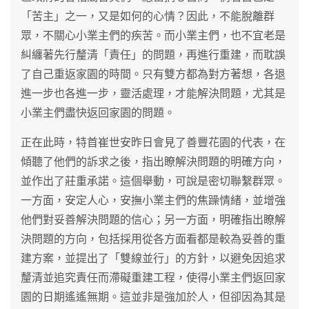
「苦主」之一，又是如何的心情？因此，不能脫離群
眾，不關心小業主們的疾苦。而小業主們，也不宜老是
糾纏著先行釐清「責任」的問題，再進行重建，而耽誤
了自己重返家園的時間。只有雙方都為對方著想，各退
進一步也各進一步，靈活處理，才能解決問題，尤其是
小業主們盡快返回家園的問題。
正在此時，特首崔世安昨日會見了善豐花園的代表，在
傾聽了他們的訴求之後，指出瞭解決問題的明確方向，
並作出了莊重承諾。這個舉動，可說是密切聯繫群眾。
一方面，安定人心，安撫小業主們的焦躁情緒，並增強
他們對妥善解決問題的信心；另一方面，明確指出瞭解
決問題的方向，包括採用從各方面看都是較為妥善的重
建方案，並提出了「雙線並行」的方針，以避免因追求
釐清並追究責任而滯礙重建工程，使得小業主們返回家
園的日期遙遙無期。這並非是強加於人，但卻因為其是