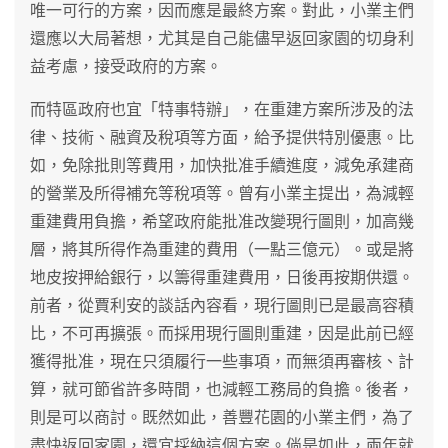
唯一可行的方案，因而應是最終方案。對此，小業主們
還應以大局著想，尤其是自己能儘早返回家園的切身利
益考慮，接受政府的方案。
而特區政府也宜「特事特辦」，在重建方案所涉及的法
律、技術、融資及稅項等方面，給予提供特別優惠。比
如，免除批則等費用，加快批准手續進度，減免承建商
的營業及所得補充等稅項等。曾有小業主提出，為減輕
重建費用負擔，希望政府能批准改變現行圖則，加高幾
層，將其所得作為重建的費用（一點三億元）。或是將
地皮按押給銀行，以籌得重建費用，日後再按期供還。
前者，從賈利安的談話內容看，現行圖則已是最高容積
比，不可再擴張。而採用現行圖則重建，因是此前已經
獲得批准，現在只須履行一些事項，而無須再審核、計
算，就可節省許多時間，也減輕工務局的負擔。後者，
則是可以商討。既然如此，善豐花園的小業主們，為了
盡快返回家園，還宜採納這個方案。倘是如此，兩年就