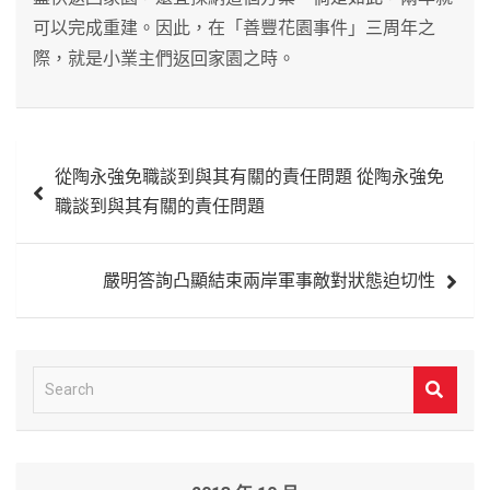
可以完成重建。因此，在「善豐花園事件」三周年之
際，就是小業主們返回家園之時。
文
從陶永強免職談到與其有關的責任問題 從陶永強免
章
職談到與其有關的責任問題
導
覽
嚴明答詢凸顯結束兩岸軍事敵對狀態迫切性
S
e
a
r