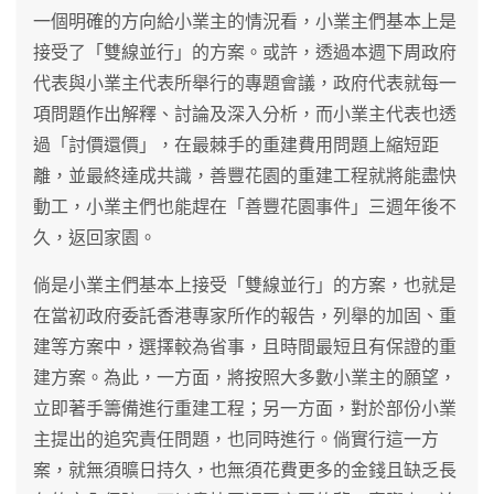
一個明確的方向給小業主的情況看，小業主們基本上是
接受了「雙線並行」的方案。或許，透過本週下周政府
代表與小業主代表所舉行的專題會議，政府代表就每一
項問題作出解釋、討論及深入分析，而小業主代表也透
過「討價還價」，在最棘手的重建費用問題上縮短距
離，並最終達成共識，善豐花園的重建工程就將能盡快
動工，小業主們也能趕在「善豐花園事件」三週年後不
久，返回家園。
倘是小業主們基本上接受「雙線並行」的方案，也就是
在當初政府委託香港專家所作的報告，列舉的加固、重
建等方案中，選擇較為省事，且時間最短且有保證的重
建方案。為此，一方面，將按照大多數小業主的願望，
立即著手籌備進行重建工程；另一方面，對於部份小業
主提出的追究責任問題，也同時進行。倘實行這一方
案，就無須曠日持久，也無須花費更多的金錢且缺乏長