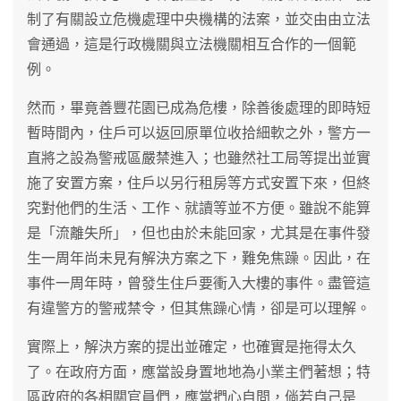
制了有關設立危機處理中央機構的法案，並交由由立法
會通過，這是行政機關與立法機關相互合作的一個範
例。
然而，畢竟善豐花園已成為危樓，除善後處理的即時短
暫時間內，住戶可以返回原單位收拾細軟之外，警方一
直將之設為警戒區嚴禁進入；也雖然社工局等提出並實
施了安置方案，住戶以另行租房等方式安置下來，但終
究對他們的生活、工作、就讀等並不方便。雖說不能算
是「流離失所」，但也由於未能回家，尤其是在事件發
生一周年尚未見有解決方案之下，難免焦躁。因此，在
事件一周年時，曾發生住戶要衝入大樓的事件。盡管這
有違警方的警戒禁令，但其焦躁心情，卻是可以理解。
實際上，解決方案的提出並確定，也確實是拖得太久
了。在政府方面，應當設身置地地為小業主們著想；特
區政府的各相關官員們，應當捫心自問，倘若自己是