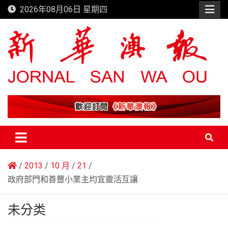
Skip
2026年08月06日 星期四
to
content
新華澳報
2013
10 月
21
政府部門和善豐小業主均宜靈活互讓
未分类