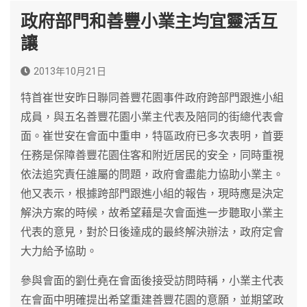
政府部門和善豐小業主均宜靈活互
讓
2013年10月21日
特首崔世安昨日聯同善豐花園事件政府跨部門跟進小組
成員，與五名善豐花園小業主代表及陪同的街總代表會
面。崔世安在會面中重申，特區政府已多次表明，首要
任務是保障善豐花園住客和附近居民的安全，同時重視
依法追究責任誰屬的問題，政府會盡能力協助小業主。
他又表示，根據跨部門跟進小組的報告，現時應是決定
解決方案的時候，故希望藉是次會面進一步聽取小業主
代表的意見，對於日後達成的最終解決辦法，政府定會
大力給予協助。
參與會面的劉仕堯在會面後接受訪問時稱，小業主代表
在會面中明確提出希望重建善豐花園的意願，並期望政