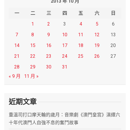
2013 年 10 月
c
h
一
二
三
四
五
六
日
1
2
3
4
5
6
7
8
9
10
11
12
13
14
15
16
17
18
19
20
21
22
23
24
25
26
27
28
29
30
31
« 9 月
11 月 »
近期文章
重溫司打口摩天輪的歲月：音樂劇《澳門皇宮》演繹六
十年代澳門人自強不息的奮鬥故事