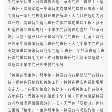
久的安全保障，可以盡快圓返回家園的夢。實際上，追
究責任，還將須進一步等待更為嚴謹的檢驗及調查，其
間將有一系列的技術難題需要解決，因而非在近期內可
以完成。倘是待到追究責任之後才啟動重建工程，就不
知道要等到猴年馬月，小業主們就將長期處於「無家可
歸」狀態，這已非完全是政府部門的責任。何況，政府
已經承諾將會履行追究責任的責任，因而小業主們也就
不妨邊重建邊等待政府部門追究 責任。至於落實追究責
任後的重建費用問題，也可根據責任的比例予以追繳，
以返還小業主們已經支付的部分。
「善豐花園事件」發生後，特區政府各相關部門各就各
位，迅速進行搶救和善後工作，特首崔世安也親到現場
安定人心。在街坊總會的協助下，各項善後工作有條不
吝地進行。盡管不可能做到十全十美，但也可說是特區
政府危機處理做得最好的一次，因而連「反對派」也無
法乘機「抽水」。事件發生後，特區政府吸取教訓，擬