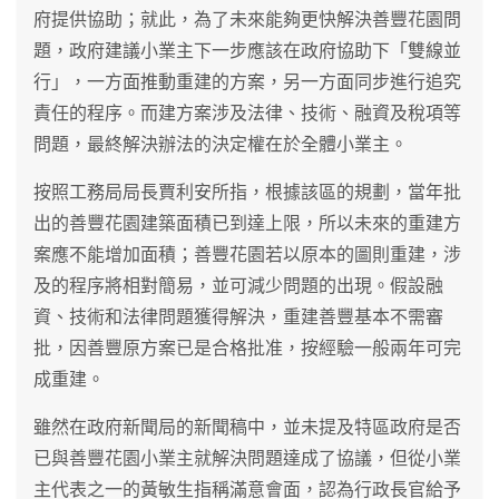
府提供協助；就此，為了未來能夠更快解決善豐花園問
題，政府建議小業主下一步應該在政府協助下「雙線並
行」，一方面推動重建的方案，另一方面同步進行追究
責任的程序。而建方案涉及法律、技術、融資及稅項等
問題，最終解決辦法的決定權在於全體小業主。
按照工務局局長賈利安所指，根據該區的規劃，當年批
出的善豐花園建築面積已到達上限，所以未來的重建方
案應不能增加面積；善豐花園若以原本的圖則重建，涉
及的程序將相對簡易，並可減少問題的出現。假設融
資、技術和法律問題獲得解決，重建善豐基本不需審
批，因善豐原方案已是合格批准，按經驗一般兩年可完
成重建。
雖然在政府新聞局的新聞稿中，並未提及特區政府是否
已與善豐花園小業主就解決問題達成了協議，但從小業
主代表之一的黃敏生指稱滿意會面，認為行政長官給予