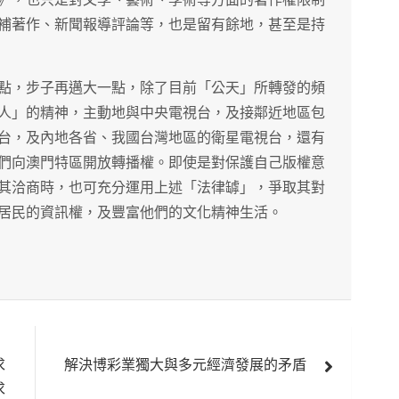
補著作、新聞報導評論等，也是留有餘地，甚至是持
點，步子再邁大一點，除了目前「公天」所轉發的頻
人」的精神，主動地與中央電視台，及接鄰近地區包
台，及內地各省、我國台灣地區的衛星電視台，還有
們向澳門特區開放轉播權。即使是對保護自己版權意
其洽商時，也可充分運用上述「法律罅」，爭取其對
居民的資訊權，及豐富他們的文化精神生活。
求
解決博彩業獨大與多元經濟發展的矛盾
求