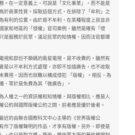
務。在一定意義上，可說是「文化事業」，而不能是
高於商業性質。採取這個方式，在排除了「牟利」之
為有利的位置。由於是不牟利，在某種程度上就並非
國家和地區的「侵權」官司案例，雖然是確有「侵
只是服務於民眾，滿足民眾的知情權，因而法官都運
電視和部份不鎖碼的衛星電視，是不收費的。雖然有
者是以不牟利方式處理，亦即不加插廣告，也不收取
本費用，因而也就難以構成侵犯 「版權」。相反，為
播，等於是免費為其「做廣告」。
為人權之一的資訊權和知情權，與版權相比，應是人
權公約與國際版權公約之間，前者應是優於後者。
最近的由聯合國教科文中心主導的《世界版權公
有作了版權聲明的作品，才享有版權。另外，即使是
》，也只是對文學、藝術、學術等方面的著作權限制