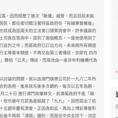
c
h
 屆滿，因而經歷了幾次「斷播」威脅，而且目前未能
居民，都在密切關注著特區政府在「有線專營權後」
也就成為這兩天的立法會口頭質詢會中，許多議員的
士司長在答詢中，提到了兩個概念，一是他使用到了
行談判之中；而是政府已訂出方向，未來將所有頻道
行主導基本頻道，不再交由第三者傳送，亦即在 四月
線」夥拍「公天」傳送，而是改由一家非牟利機構代為
«
以討論的問題。就以由澳門娛樂公司於一九六二年所
合約為例，後來就先後多次續約，每次以五年為期，
二月二十日 進行澳門政權移交，前澳葡政府不能「越
，但也被中方認為是超越了「九九」，因而提出了抗
十五週年慶祝酒會。正因為如此，再加上博彩專營形
此後不再與「澳娛」續約，而是在中央支持下，決定