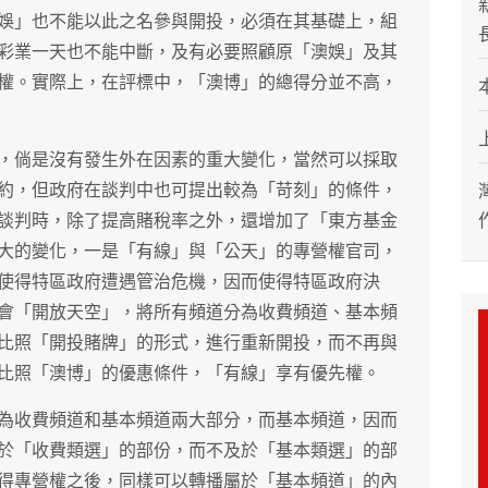
娛」也不能以此之名參與開投，必須在其基礎上，組
彩業一天也不能中斷，及有必要照顧原「澳娛」及其
權。實際上，在評標中，「澳博」的總得分並不高，
，倘是沒有發生外在因素的重大變化，當然可以採取
約，但政府在談判中也可提出較為「苛刻」的條件，
談判時，除了提高賭稅率之外，還增加了「東方基金
大的變化，一是「有線」與「公天」的專營權官司，
使得特區政府遭遇管治危機，因而使得特區政府決
會「開放天空」，將所有頻道分為收費頻道、基本頻
比照「開投賭牌」的形式，進行重新開投，而不再與
比照「澳博」的優惠條件，「有線」享有優先權。
為收費頻道和基本頻道兩大部分，而基本頻道，因而
於「收費類選」的部份，而不及於「基本類選」的部
得專營權之後，同樣可以轉播屬於「基本頻道」的內