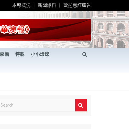
本報概況
新聞爆料
歡迎惠訂廣告
峽橋
特載
小小環球
S