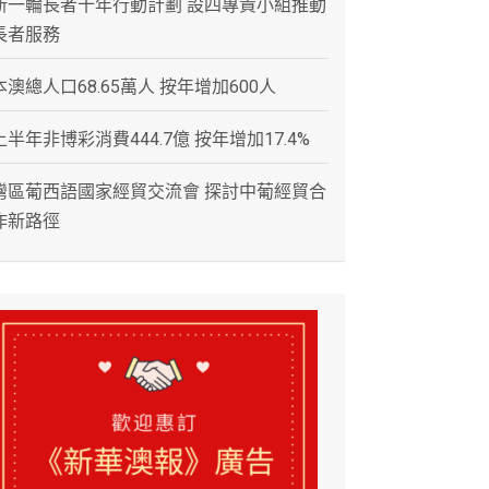
新一輪長者十年行動計劃 設四專責小組推動
長者服務
本澳總人口68.65萬人 按年增加600人
上半年非博彩消費444.7億 按年增加17.4%
灣區葡西語國家經貿交流會 探討中葡經貿合
作新路徑