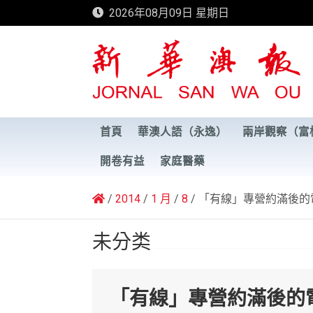
Skip
2026年08月09日 星期日
to
content
新華澳報
首頁
華澳人語（永逸）
兩岸觀察（富
開卷有益
家庭醫藥
2014
1 月
8
「有線」專營約滿後的
未分类
「有線」專營約滿後的