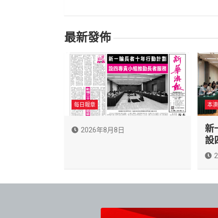
導
覽
最新發佈
每日報章
本澳
新
2026年8月8日
設