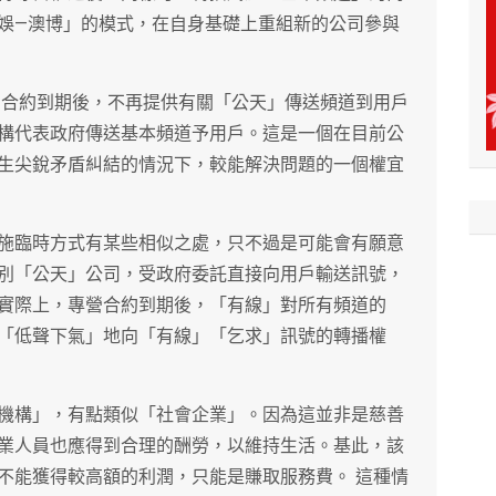
娛—澳博」的模式，在自身基礎上重組新的公司參與
」合約到期後，不再提供有關「公天」傳送頻道到用戶
構代表政府傳送基本頻道予用戶。這是一個在目前公
生尖銳矛盾糾結的情況下，較能解決問題的一個權宜
施臨時方式有某些相似之處，只不過是可能會有願意
別「公天」公司，受政府委託直接向用戶輸送訊號，
實際上，專營合約到期後，「有線」對所有頻道的
「低聲下氣」地向「有線」「乞求」訊號的轉播權
機構」，有點類似「社會企業」。因為這並非是慈善
業人員也應得到合理的酬勞，以維持生活。基此，該
不能獲得較高額的利潤，只能是賺取服務費。 這種情