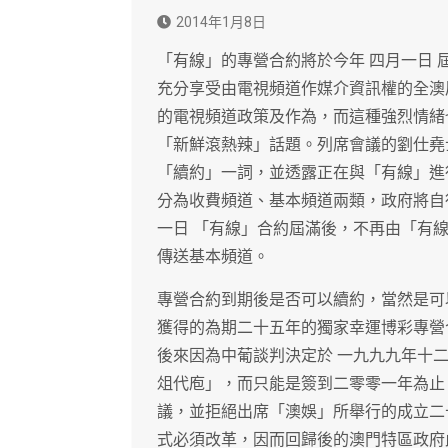
2014年1月8日
「有線」的專營合約將於今年 四月一日
充分享受由電視頻道作媒介資訊權的全澳
的電視頻道政策及作為，而這種強烈情緒
「新鮮滾熱辣」話題。列席會議的劉仕堯
「續約」一詞，並透露正在與「有線」進
分為收費頻道、基本頻道兩類，政府將自
一日 「有線」合約屆滿後，不再由「有
傳送基本頻道。
專營合約到期後是否可以續約，當然是可
獲得的為期二十五年的獨家幸運博彩專營
後來因為中葡談判決定於 一九九九年十
俎代庖」，而只能是簽到二零零一年為止
議，並拒絕出席「澳娛」所舉行的成立二
式必須改革，因而回歸後的澳門特區政府