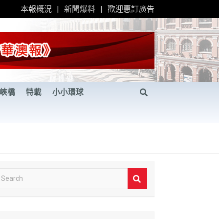
本報概況
新聞爆料
歡迎惠訂廣告
峽橋
特載
小小環球
S