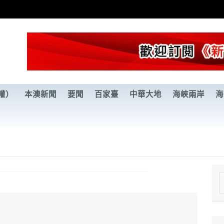
權）
本澳新聞
要聞
百家臺
中華大地
海峽兩岸
海
e
a
r