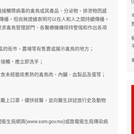
通過接觸帶病毒的禽鳥或其產品、分泌物、排泄物而感
傳播，但尚無證據表明可以在人和人之間持續傳播。
除要求禽鳥管理部門、各醫療機構保持警惕和作出各項
地區的街巿、農場等有售賣或展示禽鳥的地方；
有接觸，應立即洗手；
進食未經徹底煮熟的禽鳥肉、內臟、血製品及蛋等；
應戴上口罩，儘快就醫，並向醫生詳述旅行史及動物
局網頁(www.ssm.gov.mo)或致電衛生局傳染病