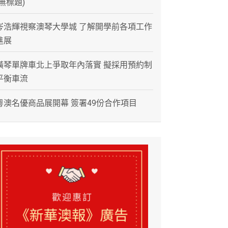
(無標題)
岑浩輝視察澳琴大學城 了解開學前各項工作
進展
橫琴單牌車北上爭取年內落實 擬採用預約制
平衡車流
粵澳名優商品展開幕 簽署49份合作項目