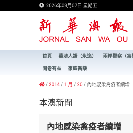
Skip
2026年08月07日 星期五
to
content
新華澳報
首頁
華澳人語（永逸）
兩岸觀察（富
開卷有益
家庭醫藥
2014
1 月
20
內地感染禽疫者續增
本澳新聞
內地感染禽疫者續增