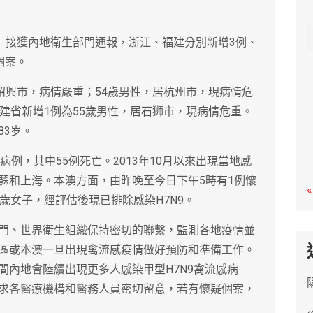
c
h
日）接獲內地衛生部門通報，浙江、福建分別新增3例、
個案。
紹興市，病情嚴重；54歲男性，居杭州市，現病情危
建省新增1例為55歲男性，居石狮市，現病情危重。
83岁。
病例，其中55例死亡。2013年10月以來出現當地感
蘇和上海。本澳方面，由昨晚至今日下午5時有1例懷
«
歲女子，經評估後現已排除感染H7N9。
門、世界衛生組織保持密切的聯繫，監測各地疫情並
區或本澳一旦出現禽流感疫情做好預防和準備工作。
間內地會陸續出現更多人感染甲型H7N9禽流感病
求各醫療機構和醫務人員密切留意，若有懷疑個案，