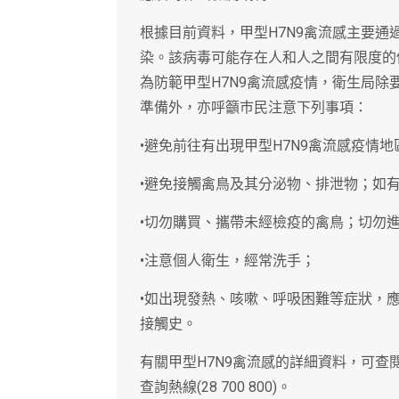
根據目前資料，甲型H7N9禽流感主要
染。該病毒可能存在人和人之間有限度的
為防範甲型H7N9禽流感疫情，衛生局
準備外，亦呼籲巿民注意下列事項：
•避免前往有出現甲型H7N9禽流感疫情
•避免接觸禽鳥及其分泌物、排泄物；如
•切勿購買、攜帶未經檢疫的禽鳥；切勿
•注意個人衛生，經常洗手；
•如出現發熱、咳嗽、呼吸困難等症狀，
接觸史。
有關甲型H7N9禽流感的詳細資料，可查閱衛生
查詢熱線(28 700 800)。