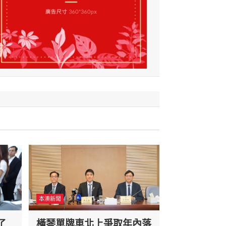
本澳新聞
了
橫琴單牌車北上爭取年內落