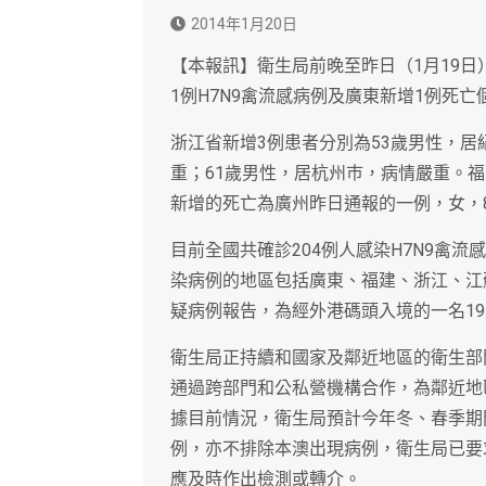
2014年1月20日
【本報訊】衛生局前晚至昨日（1月19
1例H7N9禽流感病例及廣東新增1例死亡
浙江省新增3例患者分別為53歲男性，居
重；61歲男性，居杭州巿，病情嚴重。福
新增的死亡為廣州昨日通報的一例，女，
目前全國共確診204例人感染H7N9禽流感
染病例的地區包括廣東、福建、浙江、江
疑病例報告，為經外港碼頭入境的一名19
衛生局正持續和國家及鄰近地區的衛生部
通過跨部門和公私營機構合作，為鄰近地
據目前情況，衛生局預計今年冬、春季期
例，亦不排除本澳出現病例，衛生局已要
應及時作出檢測或轉介。