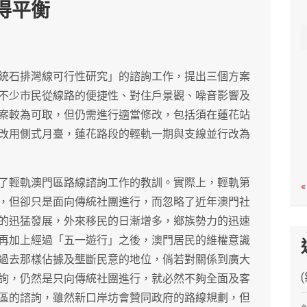
得平衡
c
h
統石排灣線可行性研究」的諮詢工作，提出三個方案
不少市民從線路的便捷性、對住戶景觀、噪音影響及
案較為可取，但仍需進行適當修改，包括須在蓮花站
改用側式月臺，蓮花路段的輕軌一期與支線並行改為
了輕軌澳門區路線諮詢工作的教訓。實際上，輕軌第
«
，但卻只是面向傳統社團進行，而忽略了近年澳門社
的迅猛發展，外來移民的日漸增多，鄉族勢力的迅速
再加上經過「五一遊行」之後，澳門居民的維權意識
過去那樣佔據及壟斷民意的地位，倘若對關係到廣大
詢，仍然是只向傳統社團進行，就必然不夠全面及客
區的諮詢，雖然新口岸坊會贊同政府的路線規劃，但