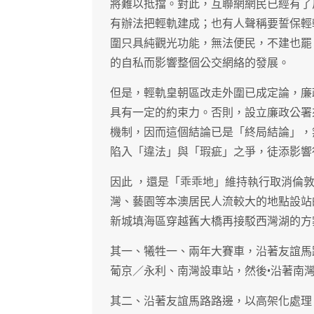
將難以抵擋。對此，互聯網網民已經有了
有辦法把輕軌建成；也有人聲稱要誓保輕軌
圍只具純觀光功能，無法便民，不建也罷
的自私而影響整個公交網絡的發展。
但是，輕軌皇朝區改走外圍已成定論，廉
具有一定的約束力。否則，設立廉政公署
機制，因而這個結論已是「終局結論」，
陷入「違法」與「瑕疵」之爭，徒添影響
因此 ，還是「乖乖地」維持執行取消倫
灣、藝園等本澳居民人流較大的地點設站
新城填海區穿越舊大橋再接駁西灣湖的方
其一、犧牲一、兩年大賽車，沿著友誼馬
葡京／永利、南灣設車站，然後•沿著南
其二、沿著友誼馬路路邊，以高架化處理