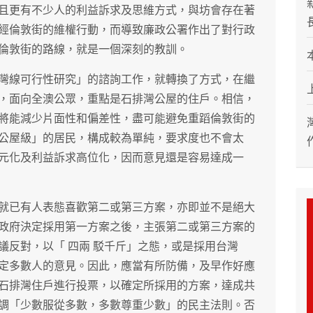
且更有不少人的利益訴求及思維方式，與坊會存在著
經倫敦街的維權行動，而導致廉政公署作出了對行政
倫敦街的路線，就是一個深刻的教訓。
灣線可行性研究」的諮詢工作，就轉換了方式，在繼
，面向全澳公眾，重點是石排灣公屋的住戶。相信，
將能減少片面性和偏差性，盡可能避免重蹈倫敦街的
公屋級」的居民，構成較為單純，要求度也不會太
元化及利益訴求高位化，因而意見還是容易達成一
就已有人表態喜歡第二或第三方案，亦即並不是絕大
政府決定採用第一方案之後，主張第二或第三方案的
議反對，以「 四兩 駁千斤」之態，或是採用台灣
定多數人的意見。因此，應當有所防備，及早作好應
石排灣住戶進行投票，以確定所採用的方案，達成共
調「少數服從多數，多數尊重少數」的民主法則。否