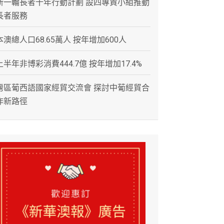
新一輪長者十年行動計劃 設四專責小組推動
長者服務
本澳總人口68.65萬人 按年增加600人
上半年非博彩消費444.7億 按年增加17.4%
灣區葡西語國家經貿交流會 探討中葡經貿合
作新路徑