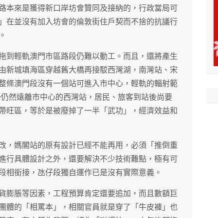
路本來是獲得新口岸坊會贊同及接納的，行政當局可
」在並沒有加入坊會的倫敦街住戶契而不捨的抗議行
。
拖到輕軌澳門市區路段仍難以動工。而且，還將產生
由新城填海區穿越舊大橋再接駁西灣湖，南灣站、宋
整條澳門段沒有一個站可進入市中心，輕軌的輻射範
•仍然遠離市中心的西灣站，居民、旅客到站後尚要
帶旺區，等於是被廢掉了一半「武功」，經濟效益和
改，媽閣站的原有設計已經不能再用，必須「推倒重
進行具體設計之外，還要解決不少技術難點，極有可
段相銜接，氹仔段獨自運作已是沒有實際意義。
貨膨脹等因素，工程預算肯定還要追加，而且數額巨
團體的「相罵本」，相關官員就是穿了「牛皮褲」也