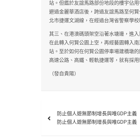
站。但鑑於友誼馬路部份地段的樓宇佔用
避過金麗華酒店後，跨過友誼馬路至何賢
北市捷運文湖線，在經過台灣省警察學校
其三、在港澳碼頭架空沿著水塘邊，進入
在此轉入何賢公園上空，再經藝園轉入南
站。至於如何在何賢公園停車場建橋墩的
高速公路、高鐵、輕軌捷運等，就有採用
（發自貴陽）
文
防止個人遊無節制增長與唯GDP主義
章
防止個人遊無節制增長與唯GDP主義
導