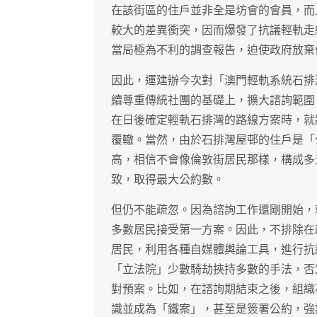
在該街區的住戶並非全是坊會的會員，而
較大的差異衝突，因而爆發了抗議輕軌走
當局極為不利的調查報告，迫使政府放棄
因此，運建辦今次對「澳門輕軌系統石排
續尊重傳統社團的基礎上，擴大諮詢範圍
在日後確定輕軌石排灣的路線方案時，就
覆轍。當然，由於石排灣屋邨的住戶是「
高，相信不會像倫敦街居民那樣，構成多
致，取得最大公約數。
但仍不能疏忽。因為諮詢工作還剛開始，
多數居民接受第一方案。因此，不排除在
居民，利用各種自媒體輿論工具，進行抗
「立法院」少數騎劫挾持多數的手法，否
對預案。比如，在諮詢期結束之後，組織
識並成為「鐵案」，甚至是簽署公約，強