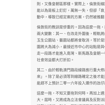
則，又像皇朝區那樣。實際上，倫敦街線
能以為是板上釘釘，萬無一失，但卻「衰
動中，導致已經定案的方案，仍然被推翻
倫敦街的教訓是慘重的。因為這麼一拖，
兩大變數：其一、在改走外圍後，輕軌將
玉生公園站、藝園站都將會取消，等於是
圍將大為減小，最接近市中心的站點是與
走一段路才能進入南灣、新馬路及皇朝一
社會效益都大打折扣。
其二、由於輕軌澳門路段線路進行重大修
來」。除了是必須等到線路確定之後才能
能趕不上預計二零一六年投入運作的氹仔
這麼一拖，不知又要拖到何時。再加上通
大。屆時，又將成為立法會議員及反對派