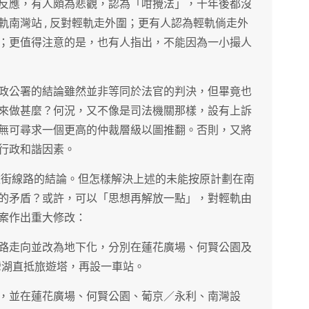
反應，有人頗為悲觀，認為「咁攪法」，十年後都沒
南灣站 , 反對輕軌走外圍；更有人認為輕軌倘走外
；更值得注意的是，也有人指出，不能因為一小撮人
政公署的結論雖然並非等同於法官的判決，但畢竟也
來做甚麼？何況，又不像是司法機關那樣，設有上訴
無可尋求一個更高的仲裁層級以圖推翻。否則，又將
行政和諧因素。
敦街線路的結論。但怎樣解決上述的未能按原計劃在南
的矛盾？或許，可以「思想再解放一點」，對輕軌由
案作出重大修改：
路走向並改為地下化，分別在蓮花廣場、何賢公園及
灣湖直抵旅遊塔，再設一車站。
，並在蓮花廣場、何賢公園、葡京／永利、南灣設