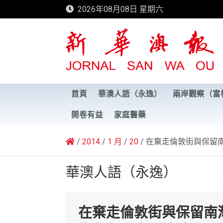
Skip
2026年08月08日 星期六
to
content
新華澳報
首頁
華澳人語（永逸）
兩岸觀察（富
開卷有益
家庭醫藥
2014
1 月
20
在棄走倫敦街與保留
華澳人語（永逸）
在棄走倫敦街與保留南