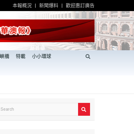
本報概況
新聞爆料
歡迎惠訂廣告
峽橋
特載
小小環球
S