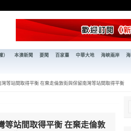
權）
本澳新聞
要聞
百家臺
中華大地
海峽兩岸
海
南灣等站間取得平衡 在棄走倫敦街與保留南灣等站間取得平衡
e
a
灣等站間取得平衡 在棄走倫敦
r