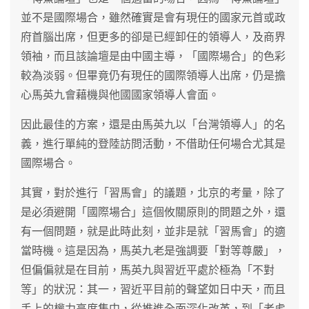
並不是國際場合，雖然確實是會有現任的國家元首或政
府首腦出席，但更多的卻是已經卸任的領導人，及商界
領袖，而且該論壇是由中國主導，「國際場合」的色彩
較為淡弱。但畢竟仍有現任的國際領導人出席，仍是擔
心馬英九會藉機與他國國家領導人會面。
因此最佳的方案，還是由馬英九以「台灣領導人」的名
義，進行單純的登陸訪問活動，不借助任何場合尤其是
國際場合。
其實，對於進行「習馬會」的議題，北京的考量，除了
是必須避開「國際場合」這個攸關原則的問題之外，還
有一個問題，就是此時此刻，並非是就「習馬會」的適
當時機。這是因為，馬英九老是強調要「對等尊嚴」，
但偏偏就是在目前，馬英九與習近平處於極為「不對
等」的狀況：其一，習近平目前的聲望如日中天，而且
手上的權力高度集中，從推進全面深化改革，到「老虎