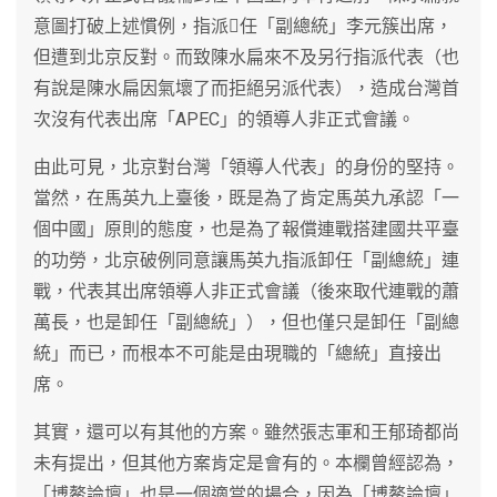
意圖打破上述慣例，指派任「副總統」李元簇出席，
但遭到北京反對。而致陳水扁來不及另行指派代表（也
有說是陳水扁因氣壞了而拒絕另派代表），造成台灣首
次沒有代表出席「APEC」的領導人非正式會議。
由此可見，北京對台灣「領導人代表」的身份的堅持。
當然，在馬英九上臺後，既是為了肯定馬英九承認「一
個中國」原則的態度，也是為了報償連戰搭建國共平臺
的功勞，北京破例同意讓馬英九指派卸任「副總統」連
戰，代表其出席領導人非正式會議（後來取代連戰的蕭
萬長，也是卸任「副總統」），但也僅只是卸任「副總
統」而已，而根本不可能是由現職的「總統」直接出
席。
其實，還可以有其他的方案。雖然張志軍和王郁琦都尚
未有提出，但其他方案肯定是會有的。本欄曾經認為，
「博鰲論壇」也是一個適當的場合，因為「博鰲論壇」