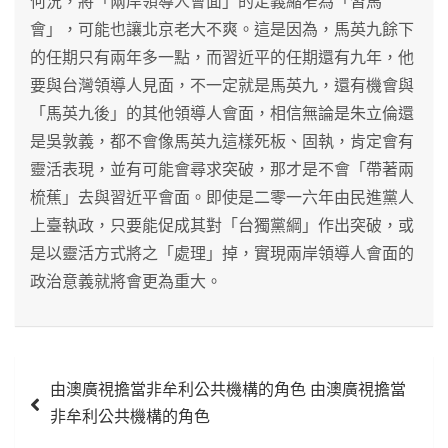
何況，將「兩岸領導人會面」的定義縮窄為「習馬
會」，可能也讓北京老大不爽。這是因為，馬英九餘下
的任期只有兩年多一點，而習近平的任期還有九年，他
要與台灣領導人見面，不一定就是馬英九，還有機會與
「馬英九後」的其他領導人會面，相信無論是朱立倫還
是吳敦義，都不會像馬英九這樣死板、固執，肯定會有
靈活表現，並有可能會尋求突破，那才是不會「帶著兩
梳蕉」去與習近平會面。即使是二零一六年由民進黨人
上臺執政，只要能促成其對「台獨黨綱」作出突破，或
是以靈活方式將之「處理」掉，實現兩岸領導人會面的
政治意義就將會更為重大。
文
由澳廣視擔當非牟利公共機構的角色 由澳廣視擔當
章
非牟利公共機構的角色
導