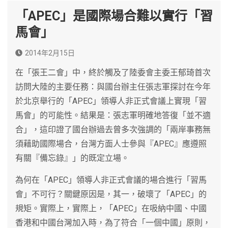
「APEC」是國際場合難以實行「習
馬會」
2014年2月15日
在「張王二會」中，終於觸及了陸委會主委王郁琦首次
訪問大陸的主要任務：與國台辦主任張志軍探討在今年
於北京舉行的「APEC」領導人非正式會議上實現「習
馬會」的可能性。結果是：張志軍明確地答復「並不適
合」，這印證了國台辦過去曾多次強調的「兩岸事務無
須藉助國際場合，台灣方面人士參與『APEC』應遵照
有關『備忘錄』」的既定立場。
為何在「APEC」領導人非正式會議的場合進行「習馬
會」不可行？關鍵原因是，其一，破壞了「APEC」的
規矩。實際上，實際上，「APEC」在吸納中國、中國
香港和中國台灣加入時，為了符合「一個中國」原則，