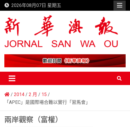
Skip
2026年08月07日 星期五
to
content
新華澳報
2014
2 月
15
「APEC」是國際場合難以實行「習馬會」
兩岸觀察（富權）