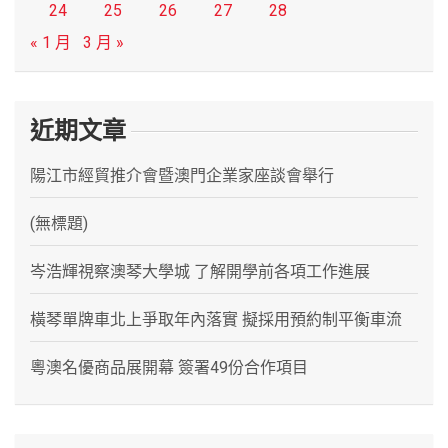
24
25
26
27
28
« 1 月
3 月 »
近期文章
陽江市經貿推介會暨澳門企業家座談會舉行
(無標題)
岑浩輝視察澳琴大學城 了解開學前各項工作進展
橫琴單牌車北上爭取年內落實 擬採用預約制平衡車流
粵澳名優商品展開幕 簽署49份合作項目