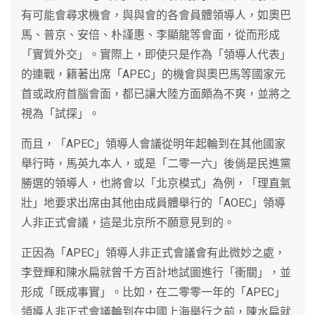
有可能會尋求機會，與與會的各會員體領導人，如奧巴
馬、普京、安倍、朴謹惠、李顯龍等會面，從而形成
「實質外交」。實際上，即使只是作為「領導人代表」
的連戰，籍著出席「APEC」的機會與奧巴馬等國家元
首或政府首腦會面，都已讓大陸方面頗為不爽，並將之
視為「試探」。
而且，「APEC」領導人會議從明年起輪到在其他國家
舉行時，馬英九本人，或是「二零一六」後倘是民進黨
勝選的領導人，也將會以「北京模式」為例，「理直氣
壯」地要求出席由其他由成員體舉行的「AOEC」領導
人非正式會議，這是北京所不願意見到的。
正因為「APEC」領導人非正式會議會有此微妙之處，
李登輝和陳水扁就曾千方百計地試圖進行「衝關」，並
形成「既成事實」。比如，在二零零一年的「APEC」
領導人非正式會議輪到在中國上海舉行之前，陳水扁就