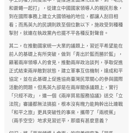
和蒼蠅一起打」，從建立中國國家領導人的親民形象，
到在國際事務上建立大國領袖的地位，都讓人刮目相
看；而馬英九的民調則跌至個位數以下，施政受到種種
掣肘，就連在執政黨內也擺不平各種反對聲音。
其二，在推動國家統一大業的議題上，習近平希望能在
前人的基礎上有所突破，做到「青出於藍而勝於藍」，
籍著兩岸領導人的會見，推動兩岸政治談判，爭取促進
正式結束兩岸敵對狀態，建立軍事互信機制，達成和平
協定，並在此基礎上促進協商臺灣民眾關心的參與國際
活動的問題。但馬英九卻是在兩岸關係議題上，實行
「只經不政」，連一個《兩岸貿易服務協議》送交「立
法院」審議都無法搞掂，根本沒有魄力能夠幹出比連戰
「和平之旅」更具突破性的事來，攜帶了「兩梳蕉」
（兩手空空）地求見習近平，那還有甚麼意義？