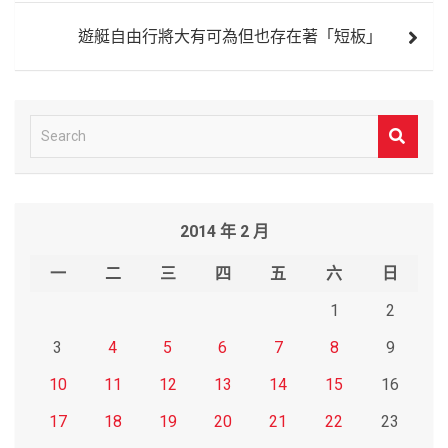
覽
遊艇自由行將大有可為但也存在著「短板」
S
e
a
r
2014 年 2 月
c
h
一
二
三
四
五
六
日
1
2
3
4
5
6
7
8
9
10
11
12
13
14
15
16
17
18
19
20
21
22
23