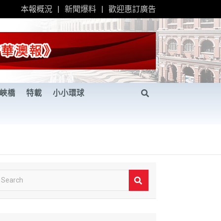
本報概況
新聞爆料
歡迎惠訂廣告
峽橋
特載
小小環球
S