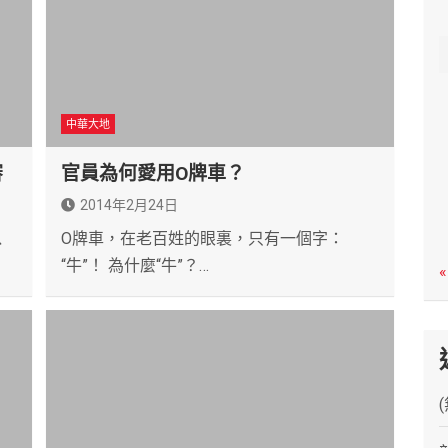
c
h
中華大地
審
官員為何愛用O牌車？
2014年2月24日
以
O牌車，在老百姓的眼裏，只有一個字：
“牛”！ 為什麼“牛”？…
«