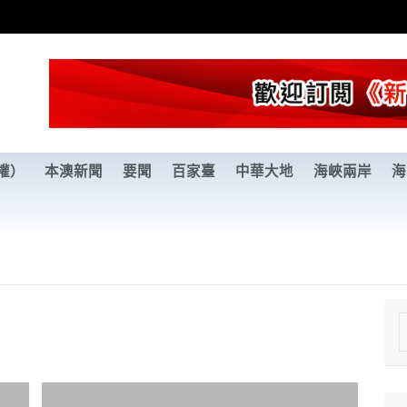
權）
本澳新聞
要聞
百家臺
中華大地
海峽兩岸
海
e
a
r