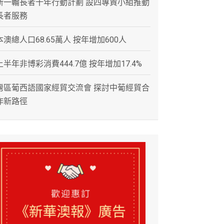
新一輪長者十年行動計劃 設四專責小組推動
長者服務
本澳總人口68.65萬人 按年增加600人
上半年非博彩消費444.7億 按年增加17.4%
灣區葡西語國家經貿交流會 探討中葡經貿合
作新路徑